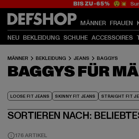
BIS ZU -65%
😲💥 Sum
MÄNNER
FRAUEN
NEU
BEKLEIDUNG
SCHUHE
ACCESSOIRES
MÄNNER
BEKLEIDUNG
JEANS
BAGGYS
BAGGYS FÜR M
LOOSE FIT JEANS
SKINNY FIT JEANS
STRAIGHT FIT J
SORTIEREN NACH:
BELIEBTE
176 ARTIKEL