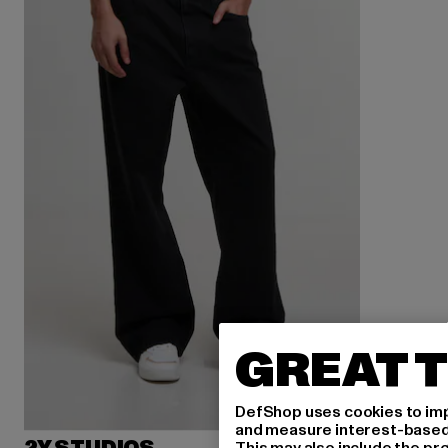
GREAT T
DefShop uses cookies to imp
and measure interest-based c
This may also include the pr