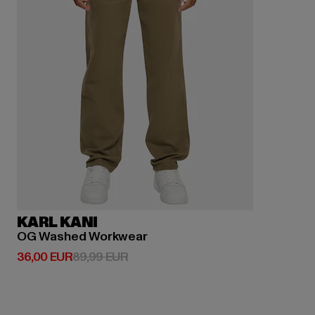
KARL KANI
OG Washed Workwear
Derzeitiger Preis: 36,00 EUR
Aktionspreis: 89,99 EUR
36,00 EUR
89,99 EUR