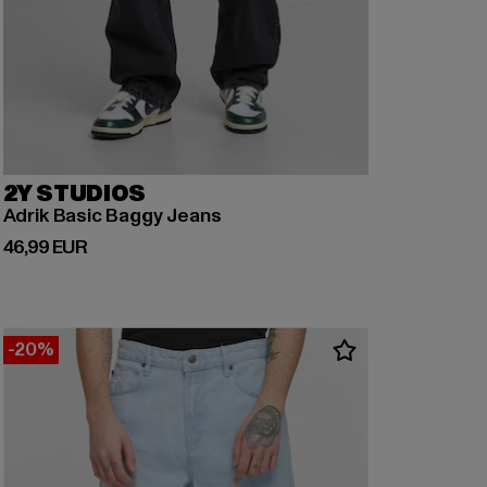
2Y STUDIOS
Adrik Basic Baggy Jeans
Derzeitiger Preis: 46,99 EUR
46,99 EUR
-20%