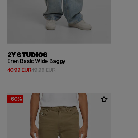
2Y STUDIOS
Eren Basic Wide Baggy
Derzeitiger Preis: 40,99 EUR
Aktionspreis: 49,99 EUR
40,99 EUR
49,99 EUR
-60%