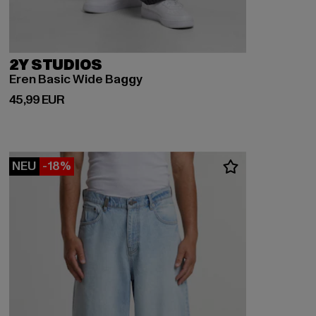
2Y STUDIOS
Eren Basic Wide Baggy
Derzeitiger Preis: 45,99 EUR
45,99 EUR
NEU
-18%