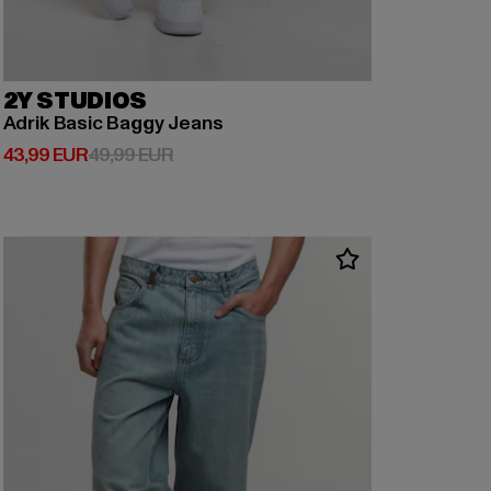
2Y STUDIOS
Adrik Basic Baggy Jeans
Derzeitiger Preis: 43,99 EUR
Aktionspreis: 49,99 EUR
43,99 EUR
49,99 EUR