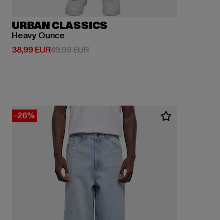
URBAN CLASSICS
Heavy Ounce
Derzeitiger Preis: 38,99 EUR
Aktionspreis: 49,99 EUR
38,99 EUR
49,99 EUR
-26%