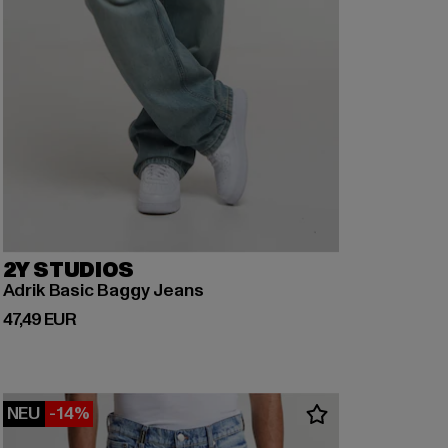
2Y STUDIOS
Adrik Basic Baggy Jeans
Derzeitiger Preis: 47,49 EUR
47,49 EUR
NEU
-14%