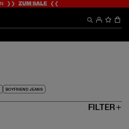
ION ❯❯
ZUM SALE
❮❮
S
BOYFRIEND JEANS
FILTER