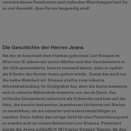
verschiedenen Passformen und stylischer Waschungen hast Du
so viel Auswahl, dass Dir nie langweilig wird!
Die Geschichte der Herren Jeans
Als der im beschaulichen Franken geborene Levi Strauss im
Alter von 16 Jahren mit seiner Mutter und den Geschwistern in
die USA auswanderte, konnte niemand ahnen, dass er später
als Erfinder der Herren Jeans gelten würde. Zumal das auch nur
die halbe Wahrheit ist. Strauss stellte zwar robuste
Arbeitsbekleidung für Goldgräber her, aber die heute bekannte
und so robuste Nähtechnik stammte von Jacob Davis. Der
lettische Einwanderer arbeitete als Schneider und kam auf die
Idee, die bereits bekannten Jeanshosen für Herren mit Nieten
zu verstärken, um sie robuster und widerstandsfähiger zu
machen. Davis fehlte das nötige Geld für eine Patentierung und
er wandte sich an seinen Bekannten Levi Strauss. Patentiert
wurde die Jeans schließlich 1873 unter Strauss‘ Namen. Ab den