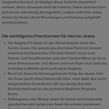
eingearbeitet wird. Je häufiger diese Schritte wiederholt
werden, desto intensiver wird der Farbton. Dabei wird das Garn
jedoch nie vollständig durchgefärbt, sodass schlichte Jeans
Hosen für Herren durch Waschungen und Reibung aufgehellt
werden können.
Die wichtigsten Passformen für Herren Jeans
Die Regular Fit Jeans ist das Allroundtalent unter den
Herren Jeans. Die gerade geschnittene Passform kommt
meistens im klassischen 5 Pocket Schnitt mit je zwei
Seiten- und Gesäßtaschen und einer kleinen Münztasche in
einer Seitentasche. Und dieser zeitlose Style sitzt dank der
normalen Leibhöhe auch noch super bequem.
Boot Cut Jeans für Herren gelten als Urtyp der Jeans. Und
die Hose macht ihrem Namen alle Ehre, denn dank des leicht
ausgestellten Hosenbeins fällt sie lässig über den
Stiefelschaft und ist der perfekte Begleiter für grobe
Boots.
Röhrenjeans oder Skinny Jeans für Herren sind körpernah
geschnitten und laufen zum Saum hin schmal zusammen.