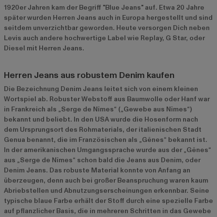
1920er Jahren kam der Begriff "Blue Jeans" auf. Etwa 20 Jahre
später wurden Herren Jeans auch in Europa hergestellt und sind
seitdem unverzichtbar geworden. Heute versorgen Dich neben
Levis auch andere hochwertige Label wie Replay, G Star, oder
Diesel mit Herren Jeans.
Herren Jeans aus robustem Denim kaufen
Die Bezeichnung Denim Jeans leitet sich von einem kleinen
Wortspiel ab. Robuster Webstoff aus Baumwolle oder Hanf war
in Frankreich als „Serge de Nîmes“ („Gewebe aus Nîmes“)
bekannt und beliebt. In den USA wurde die Hosenform nach
dem Ursprungsort des Rohmaterials, der italienischen Stadt
Genua benannt, die im Französischen als „Gênes“ bekannt ist.
In der amerikanischen Umgangssprache wurde aus der „Gênes“
aus „Serge de Nîmes“ schon bald die Jeans aus Denim, oder
Denim Jeans. Das robuste Material konnte von Anfang an
überzeugen, denn auch bei großer Beanspruchung waren kaum
Abriebstellen und Abnutzungserscheinungen erkennbar. Seine
typische blaue Farbe erhält der Stoff durch eine spezielle Farbe
auf pflanzlicher Basis, die in mehreren Schritten in das Gewebe