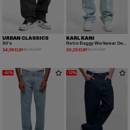
URBAN CLASSICS
KARL KANI
90‘s
Retro Baggy Workwear Denim Loose Fit
Derzeitiger Preis: 34,99 EUR
Aktionspreis: 49,99 EUR
Derzeitiger Preis: 60,29 EUR
Aktionspreis:
34,99 EUR
49,99 EUR
60,29 EUR
89,99 EUR
-40%
-12%