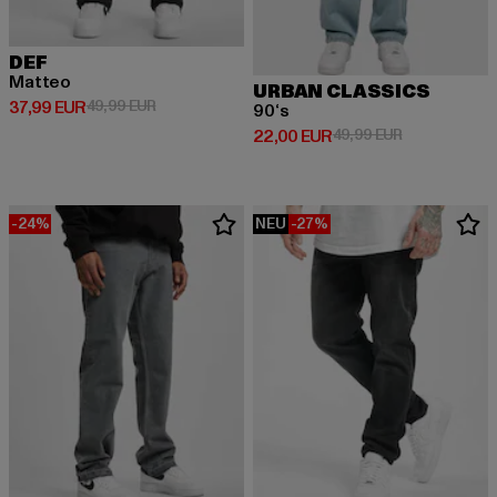
DEF
Matteo
URBAN CLASSICS
Derzeitiger Preis: 37,99 EUR
Aktionspreis: 49,99 EUR
37,99 EUR
49,99 EUR
90‘s
Derzeitiger Preis: 22,00 EUR
Aktionspreis:
22,00 EUR
49,99 EUR
-24%
NEU
-27%