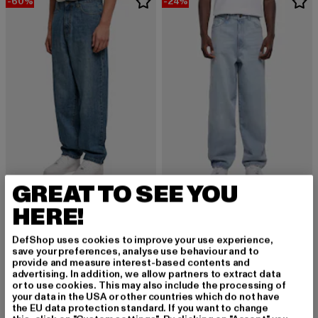
-60%
-24%
GREAT TO SEE YOU
URBAN CLASSICS
URBAN CLASSICS
HERE!
90‘s Jeans Loose
Heavy Ounce
Derzeitiger Preis: 20,00 EUR
Aktionspreis: 49,99 EUR
Derzeitiger Preis: 37,99 EUR
Aktionspreis:
20,00 EUR
49,99 EUR
37,99 EUR
49,99 EUR
DefShop uses cookies to improve your use experience,
save your preferences, analyse use behaviour and to
provide and measure interest-based contents and
advertising. In addition, we allow partners to extract data
NEU
-10%
or to use cookies. This may also include the processing of
your data in the USA or other countries which do not have
the EU data protection standard. If you want to change