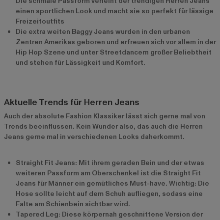
Die schmale Passform verleiht der trendigen Herren Jeans
einen sportlichen Look und macht sie so perfekt für lässige
Freizeitoutfits
Die extra weiten Baggy Jeans wurden in den urbanen
Zentren Amerikas geboren und erfreuen sich vor allem in der
Hip Hop Szene und unter Streetdancern großer Beliebtheit
und stehen für Lässigkeit und Komfort.
Aktuelle Trends für Herren Jeans
Auch der absolute Fashion Klassiker lässt sich gerne mal von
Trends beeinflussen. Kein Wunder also, das auch die Herren
Jeans gerne mal in verschiedenen Looks daherkommt.
Straight Fit Jeans: Mit ihrem geraden Bein und der etwas
weiteren Passform am Oberschenkel ist die Straight Fit
Jeans für Männer ein gemütliches Must-have. Wichtig: Die
Hose sollte leicht auf dem Schuh aufliegen, sodass eine
Falte am Schienbein sichtbar wird.
Tapered Leg: Diese körpernah geschnittene Version der