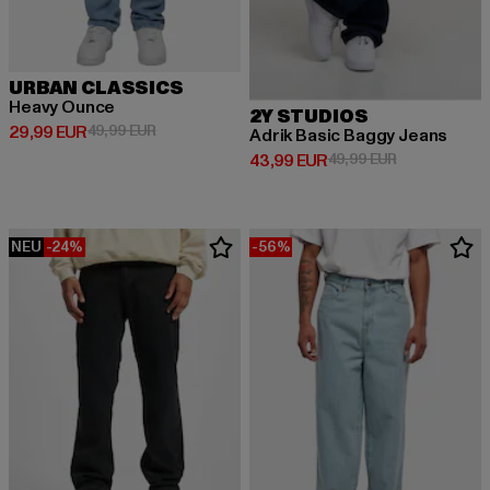
URBAN CLASSICS
Heavy Ounce
2Y STUDIOS
Derzeitiger Preis: 29,99 EUR
Aktionspreis: 49,99 EUR
29,99 EUR
49,99 EUR
Adrik Basic Baggy Jeans
Derzeitiger Preis: 43,99 EUR
Aktionspreis:
43,99 EUR
49,99 EUR
NEU
-24%
-56%