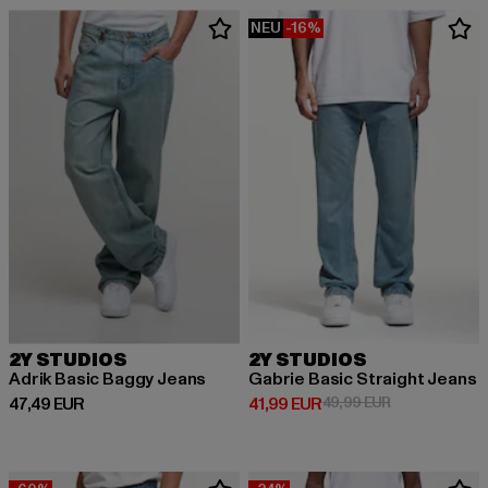
NEU
-16%
2Y STUDIOS
2Y STUDIOS
Adrik Basic Baggy Jeans
Gabrie Basic Straight Jeans
Derzeitiger Preis: 47,49 EUR
Derzeitiger Preis: 41,99 EUR
Aktionspreis: 
47,49 EUR
41,99 EUR
49,99 EUR