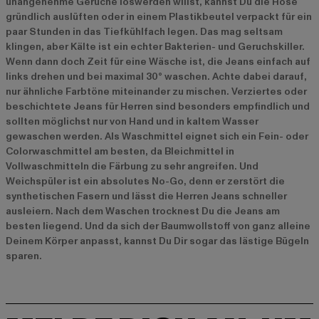
unangenehme Gerüche loswerden willst, kannst Du die Hose
gründlich auslüften oder in einem Plastikbeutel verpackt für ein
paar Stunden in das Tiefkühlfach legen. Das mag seltsam
klingen, aber Kälte ist ein echter Bakterien- und Geruchskiller.
Wenn dann doch Zeit für eine Wäsche ist, die Jeans einfach auf
links drehen und bei maximal 30° waschen. Achte dabei darauf,
nur ähnliche Farbtöne miteinander zu mischen. Verziertes oder
beschichtete Jeans für Herren sind besonders empfindlich und
sollten möglichst nur von Hand und in kaltem Wasser
gewaschen werden. Als Waschmittel eignet sich ein Fein- oder
Colorwaschmittel am besten, da Bleichmittel in
Vollwaschmitteln die Färbung zu sehr angreifen. Und
Weichspüler ist ein absolutes No-Go, denn er zerstört die
synthetischen Fasern und lässt die Herren Jeans schneller
ausleiern. Nach dem Waschen trocknest Du die Jeans am
besten liegend. Und da sich der Baumwollstoff von ganz alleine
Deinem Körper anpasst, kannst Du Dir sogar das lästige Bügeln
sparen.