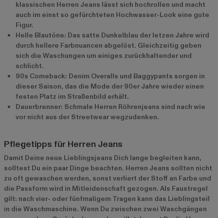
klassischen Herren Jeans lässt sich hochrollen und macht
auch im einst so gefürchteten Hochwasser-Look eine gute
Figur.
Helle Blautöne: Das satte Dunkelblau der letzen Jahre wird
durch hellere Farbnuancen abgelöst. Gleichzeitig geben
sich die Waschungen um einiges zurückhaltender und
schlicht.
90s Comeback: Denim Overalls und Baggypants sorgen in
dieser Saison, das die Mode der 90er Jahre wieder einen
festen Platz im Straßenbild erhält.
Dauerbrenner: Schmale Herren Röhrenjeans sind nach wie
vor nicht aus der Streetwear wegzudenken.
Pflegetipps für Herren Jeans
Damit Deine neue Lieblingsjeans Dich lange begleiten kann,
solltest Du ein paar Dinge beachten. Herren Jeans sollten nicht
zu oft gewaschen werden, sonst verliert der Stoff an Farbe und
die Passform wird in Mitleidenschaft gezogen. Als Faustregel
gilt: nach vier- oder fünfmaligem Tragen kann das Lieblingsteil
in die Waschmaschine. Wenn Du zwischen zwei Waschgängen