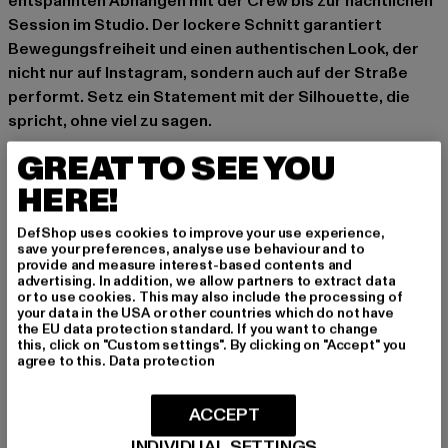
entspannten Abhängen mit der Crew bis zur nächtlichen
Session im Studio. Der lockere Schnitt garantiert
Bewegungsfreiheit und einen authentischen Look, der
nicht nur auf Instagram, sondern auch auf der Straße
performt. Setz ein Statement mit der Silhouette, die
spricht, ohne viel zu sagen.
Anlass: Alltag
GREAT TO SEE YOU
Verschlussarten: verdeckter Reißverschluss
HERE!
Schnitt: Baggy
Marke: 2Y Studios
DefShop uses cookies to improve your use experience,
Kat.: Jeans
save your preferences, analyse use behaviour and to
provide and measure interest-based contents and
Farbe: blau
advertising. In addition, we allow partners to extract data
Hersteller Farbe: mid blue
or to use cookies. This may also include the processing of
your data in the USA or other countries which do not have
Materialzusammensetzung: 100% Baumwolle
the EU data protection standard. If you want to change
Art.Nr: J-B-10001-01868
this, click on "Custom settings". By clicking on "Accept" you
agree to this.
Data protection
Hersteller: 2Y Premium GmbH |
info@2y-studios.com
ACCEPT
Hollefeldstraße 16 | 48282 Emsdetten | DE
INDIVIDUAL SETTINGS