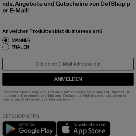
nds, Angebote und Gutscheine von DefShop p
er E-Mail!
An welchen Produkten bist du interessiert?
MÄNNER
FRAUEN
E-MAIL
ANMELDEN
Informationen dazu, wie DefShop mit Deinen Daten umgeht, findest Du
in unserer Datenschutzerklärung. Du kannst Dich jederzeit kostenfei
abmelden.
Datenschutzerklärung lesen.
Play market
App store