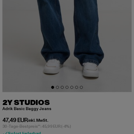
2Y STUDIOS
Adrik Basic Baggy Jeans
Derzeitiger Preis: 47,49 EUR
47,49 EUR
inkl. MwSt.
30-Tage-Bestpreis**: 45,99 EUR
(-4%)
Sofort lieferbar!