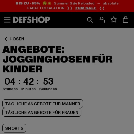
BIS ZU -65%
😲💥 Summer Sale Reloaded — absolute
Zum
Zum
Zum
RABATTESKALATION ❯❯
ZUM SALE
❮❮
Inhalt
Fußzeile
Produktraster
springen
springen
springen
HOSEN
ANGEBOTE:
JOGGINGHOSEN FÜR
KINDER
04
42
52
Stunden
Minuten
Sekunden
TÄGLICHE ANGEBOTE FÜR MÄNNER
TÄGLICHE ANGEBOTE FÜR FRAUEN
SHORTS