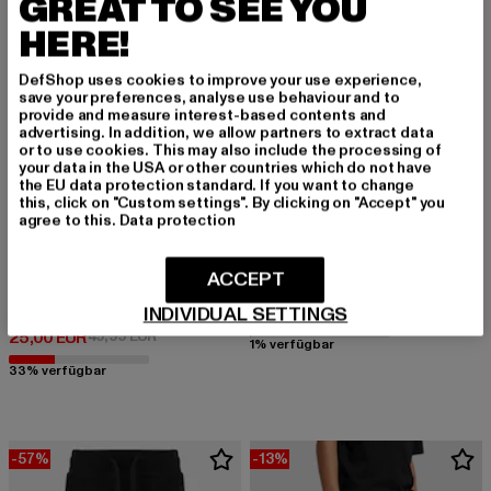
GREAT TO SEE YOU
HERE!
DefShop uses cookies to improve your use experience,
save your preferences, analyse use behaviour and to
provide and measure interest-based contents and
advertising. In addition, we allow partners to extract data
or to use cookies. This may also include the processing of
your data in the USA or other countries which do not have
the EU data protection standard. If you want to change
this, click on "Custom settings". By clicking on "Accept" you
agree to this.
Data protection
URBAN CLASSICS
ACCEPT
Boys Essentials Basic
NIKE
Derzeitiger Preis: 23,99 EUR
Aktionspreis:
23,99 EUR
39,99 EUR
INDIVIDUAL SETTINGS
Nike Sportswear Jogginghose Kinder
Derzeitiger Preis: 25,00 EUR
Aktionspreis: 49,99 EUR
25,00 EUR
49,99 EUR
1% verfügbar
33% verfügbar
-57%
-13%