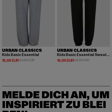
URBAN CLASSICS
URBAN CLASSICS
Kids Basic Essential
Kids Basic Essential Sweatpants
Derzeitiger Preis: 18,99 EUR
Aktionspreis: 24,99 EUR
Derzeitiger Preis: 18,99 EUR
Aktionspreis: 
18,99 EUR
24,99 EUR
18,99 EUR
24,99 EUR
MELDE DICH AN, UM
INSPIRIERT ZU BLEI