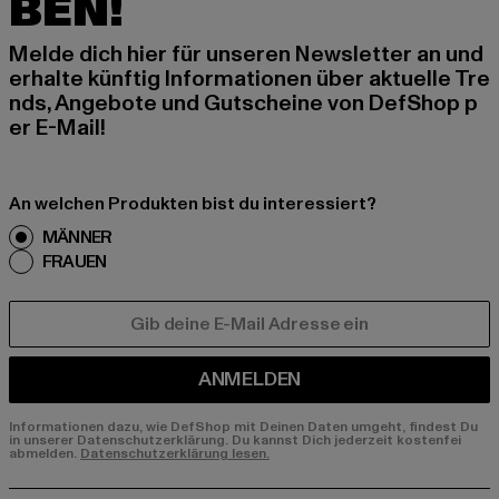
BEN!
Melde dich hier für unseren Newsletter an und
erhalte künftig Informationen über aktuelle Tre
nds, Angebote und Gutscheine von DefShop p
er E-Mail!
An welchen Produkten bist du interessiert?
MÄNNER
FRAUEN
E-MAIL
ANMELDEN
Informationen dazu, wie DefShop mit Deinen Daten umgeht, findest Du
in unserer Datenschutzerklärung. Du kannst Dich jederzeit kostenfei
abmelden.
Datenschutzerklärung lesen.