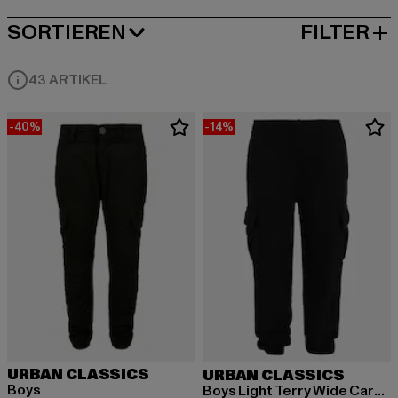
SORTIEREN
FILTER
BELIEBTESTE
43 ARTIKEL
-40%
-14%
URBAN CLASSICS
URBAN CLASSICS
Boys
Boys Light Terry Wide Cargo