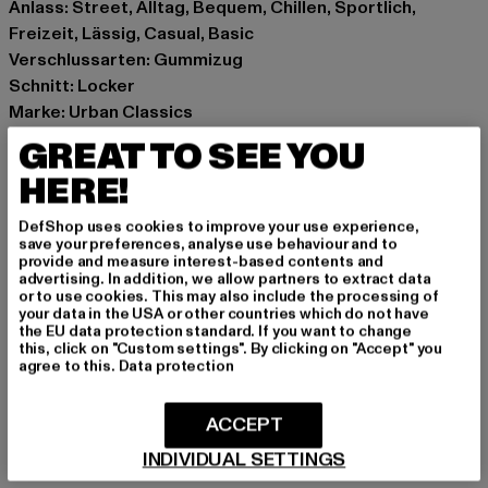
Anlass: Street, Alltag, Bequem, Chillen, Sportlich,
Freizeit, Lässig, Casual, Basic
Verschlussarten: Gummizug
Schnitt: Locker
Marke: Urban Classics
Kat.: Trousers - Sweat
GREAT TO SEE YOU
Farbe: blau
HERE!
Hersteller Farbe: navy
Materialzusammensetzung: 100% Baumwolle
DefShop uses cookies to improve your use experience,
Art.Nr: UCK014B-00155
save your preferences, analyse use behaviour and to
provide and measure interest-based contents and
advertising. In addition, we allow partners to extract data
Hersteller: TB International GmbH |
info@tbint.de
or to use cookies. This may also include the processing of
your data in the USA or other countries which do not have
Dr.-Robert-Murjahn-Straße 7 | 64372 Ober-Ramstadt |
the EU data protection standard. If you want to change
DE
this, click on "Custom settings". By clicking on "Accept" you
agree to this.
Data protection
GRÖSSE & PASSFORM
ACCEPT
INDIVIDUAL SETTINGS
PFLEGEHINWEISE