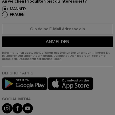
An welchen Produkten bist du interessiert?
MÄNNER
FRAUEN
E-MAIL
ANMELDEN
Informationen dazu, wie DefShop mit Deinen Daten umgeht, findest Du
in unserer Datenschutzerklärung. Du kannst Dich jederzeit kostenfei
abmelden.
Datenschutzerklärung lesen.
Play market
App store
Instagram
Facebook
YouTube