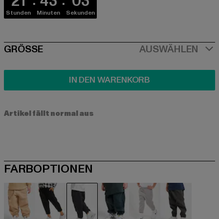
21
43
03
Stunden
Minuten
Sekunden
SIZE
GRÖSSE
AUSWÄHLEN
IN DEN WARENKORB
Artikel fällt normal aus
FARBOPTIONEN