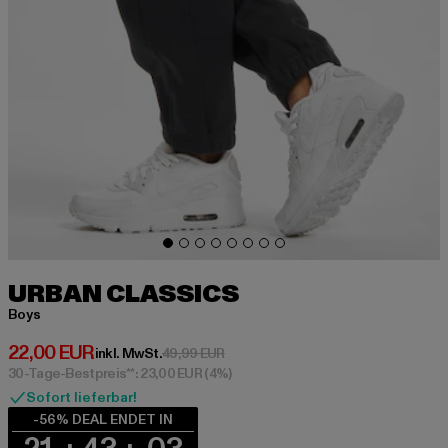
URBAN CLASSICS
Boys
Derzeitiger Preis: 22,00 EUR
22,00 EUR
Aktionspreis: 49,99 EUR
inkl. MwSt.
49,99 EUR
30-Tage-Bestpreis**: 23,00 EUR
(4%)
Sofort lieferbar!
-56% DEAL ENDET IN