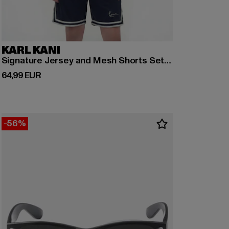
KARL KANI
Signature Jersey and Mesh Shorts Set Junior
Derzeitiger Preis: 64,99 EUR
64,99 EUR
-56%