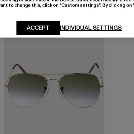
ant to change this, click on "Custom settings". By clicking on 
ACCEPT
INDIVIDUAL SETTINGS