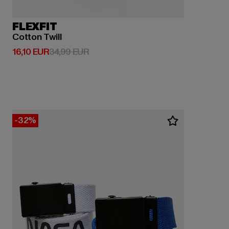
FLEXFIT
Cotton Twill
Derzeitiger Preis: 16,10 EUR
Aktionspreis: 34,99 EUR
16,10 EUR
34,99 EUR
-32%