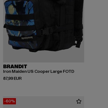
BRANDIT
Iron Maiden US Cooper Large FOTD
Derzeitiger Preis: 87,99 EUR
87,99 EUR
-60%