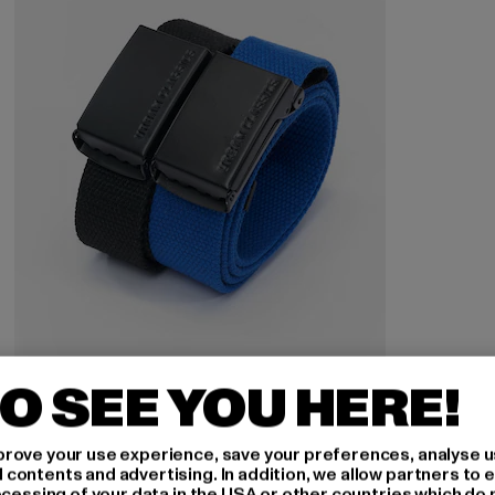
O SEE YOU HERE!
URBAN CLASSICS
Canvas Kids 2-Pack
rove your use experience, save your preferences, analyse u
Derzeitiger Preis: 11,54 EUR
Aktionspreis: 14,99 EUR
11,54 EUR
14,99 EUR
ontents and advertising. In addition, we allow partners to e
ocessing of your data in the USA or other countries which do 