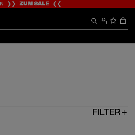
ION ❯❯
ZUM SALE
❮❮
FILTER