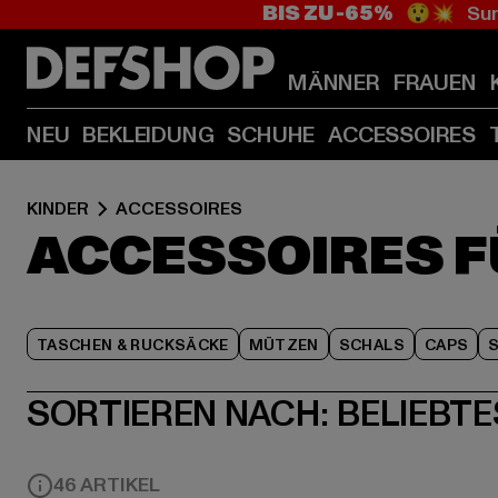
BIS ZU -65%
😲💥 Sum
MÄNNER
FRAUEN
NEU
BEKLEIDUNG
SCHUHE
ACCESSOIRES
KINDER
ACCESSOIRES
ACCESSOIRES F
TASCHEN & RUCKSÄCKE
MÜTZEN
SCHALS
CAPS
SORTIEREN NACH:
BELIEBTE
46 ARTIKEL