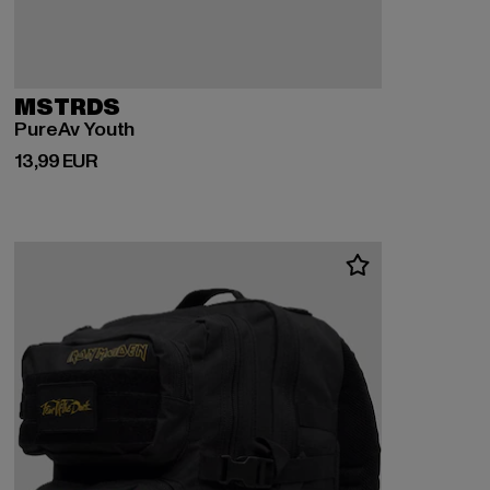
MSTRDS
PureAv Youth
Derzeitiger Preis: 13,99 EUR
13,99 EUR