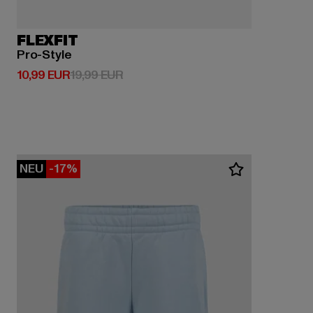
FLEXFIT
Pro-Style
Derzeitiger Preis: 10,99 EUR
Aktionspreis: 19,99 EUR
10,99 EUR
19,99 EUR
NEU
-17%