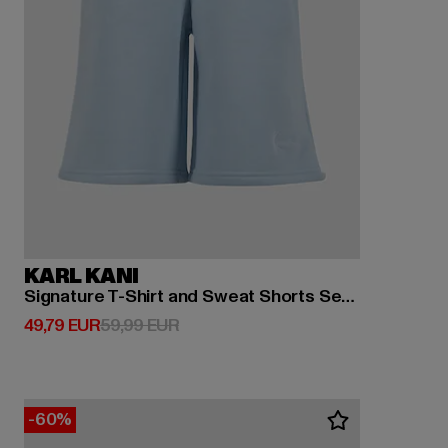
KARL KANI
Signature T-Shirt and Sweat Shorts Set Junior
Derzeitiger Preis: 49,79 EUR
Aktionspreis: 59,99 EUR
49,79 EUR
59,99 EUR
-60%