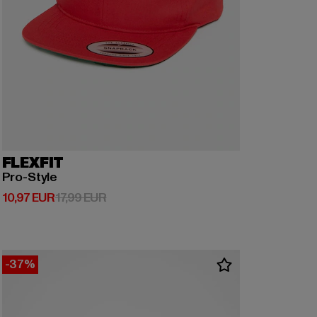
FLEXFIT
Pro-Style
Derzeitiger Preis: 10,97 EUR
Aktionspreis: 17,99 EUR
10,97 EUR
17,99 EUR
-37%