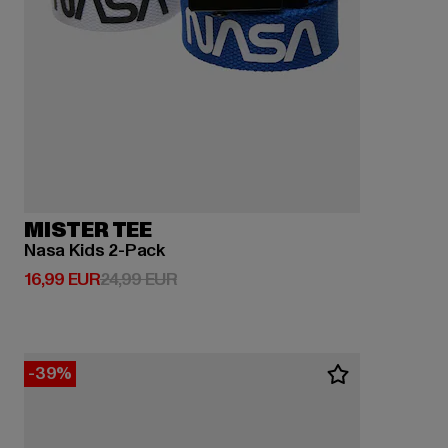
MISTER TEE
Nasa Kids 2-Pack
Derzeitiger Preis: 16,99 EUR
Aktionspreis: 24,99 EUR
16,99 EUR
24,99 EUR
-39%