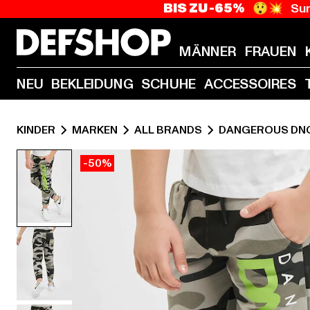
BIS ZU -65%
😲💥 Sum
MÄNNER
FRAUEN
NEU
BEKLEIDUNG
SCHUHE
ACCESSOIRES
KINDER
MARKEN
ALL BRANDS
DANGEROUS DN
-50%