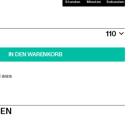
Stunden
Minuten
Sekunden
110
IN DEN WARENKORB
l aus
NEN