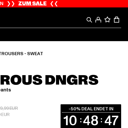
ION ❯❯
ZUM SALE
❮❮
TROUSERS - SWEAT
ROUS DNGRS
pants
 15,00 EUR
Aktionspreis: 29,99 EUR
9,99 EUR
-50% DEAL ENDET IN
0 EUR
10
48
46