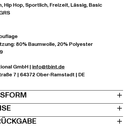
 Hip Hop, Sportlich, Freizeit, Lässig, Basic
NGRS
t
ouflage
zung: 80% Baumwolle, 20% Polyester
29
ational GmbH |
info@tbint.de
traße 7 | 64372 Ober-Ramstadt | DE
& PASSFORM
ISE
 RÜCKGABE