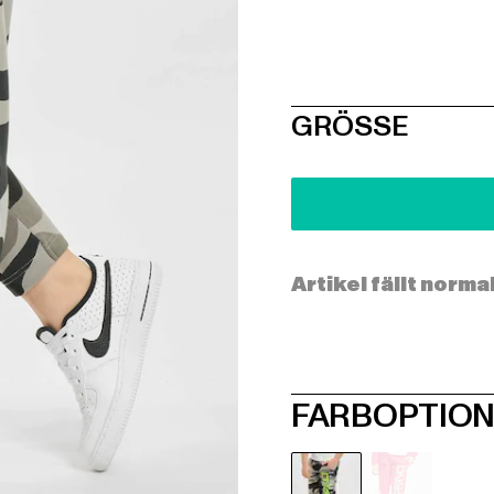
SIZE
GRÖSSE
Artikel fällt norma
FARBOPTIO