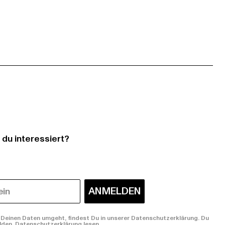
 du interessiert?
ANMELDEN
Deinen Daten umgeht, findest Du in unserer Datenschutzerklärung. Du
lden.
Datenschutzerklärung lesen.