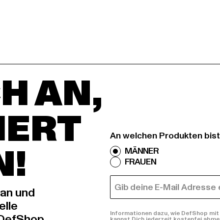
H AN,
IERT
An welchen Produkten bist
N!
MÄNNER
FRAUEN
E-MAIL
 an und
elle
Informationen dazu, wie DefShop mit 
 DefShop
kannst Dich jederzeit kostenfei abme