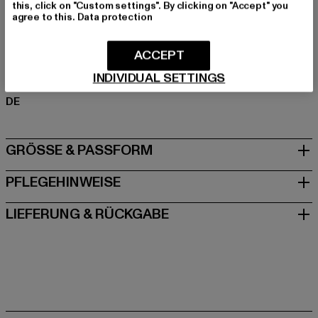
this, click on "Custom settings". By clicking on "Accept" you
Materialzusammensetzung: 100% Baumwolle
agree to this.
Data protection
Art.Nr: UCK014B-00091
ACCEPT
Hersteller: TB International GmbH |
info@tbint.de
INDIVIDUAL SETTINGS
Dr.-Robert-Murjahn-Straße 7 | 64372 Ober-Ramstadt |
DE
GRÖSSE & PASSFORM
PFLEGEHINWEISE
LIEFERUNG & RÜCKGABE