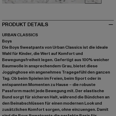
beige
schwarz
blau
grün
grau
grau
PRODUKT DETAILS
URBAN CLASSICS
Boys
Die Boys Sweatpants von Urban Classics ist die ideale
Wahl für Kinder, die Wert auf Komfort und
Bewegungsfreiheit legen. Gefertigt aus 100% weicher
Baumwolle in ansprechendem Grau, bietet diese
Jogginghose ein angenehmes Tragegefühl den ganzen
Tag. Ob beim Spielen im Freien, beim Sport oder in
entspannten Momenten zu Hause – die robuste
Passform macht jede Bewegung mit. Der elastische
Bund sorgt für sicheren Halt, während die Bündchen an
den Beinabschlüssen für einen modernen Look und
zusätzlichen Komfort sorgen, ohne einzuengen. Damit
sind die Boys Sweatpants die perfekte Basis für