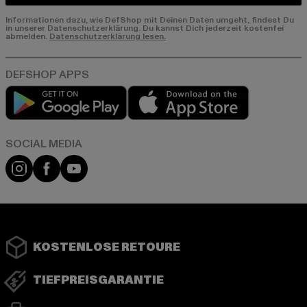
Informationen dazu, wie DefShop mit Deinen Daten umgeht, findest Du
in unserer Datenschutzerklärung. Du kannst Dich jederzeit kostenfei
abmelden.
Datenschutzerklärung lesen.
Play market
App store
Instagram
Facebook
YouTube
KOSTENLOSE RETOURE
TIEFPREISGARANTIE