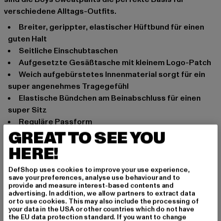
verschiedene Alltags-Outfits.
Breiter, gerippter, elastischer Hüftbund für einen
guten Halt
Seitliche Einschubtaschen
Aufgesetzte Gesäßtasche mit kleinem Logo-Patch
Weich aufgebürstetes Innenmaterial sorgt für ein
super angenehmes Tragegefühl
Elastische Bündchen am Beinabschluss für einen
super Sitz
Reguläre Passform
GREAT TO SEE YOU
Anlass: Street, Alltag, Bequem, Chillen, Sportlich,
HERE!
Freizeit, Lässig, Casual, Basic
Verschlussarten: Gummizug
DefShop uses cookies to improve your use experience,
Schnitt: Locker
save your preferences, analyse use behaviour and to
Marke: Urban Classics
provide and measure interest-based contents and
advertising. In addition, we allow partners to extract data
Kat.: Trousers - Sweat
or to use cookies. This may also include the processing of
Farbe: grau
your data in the USA or other countries which do not have
the EU data protection standard. If you want to change
Hersteller Farbe: charcoal