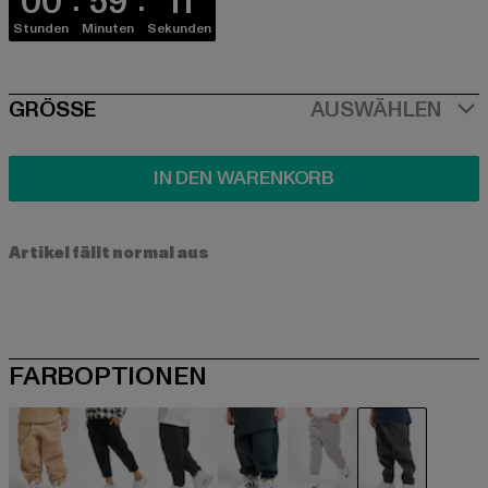
00
59
10
Stunden
Minuten
Sekunden
SIZE
GRÖSSE
AUSWÄHLEN
IN DEN WARENKORB
Artikel fällt normal aus
FARBOPTIONEN