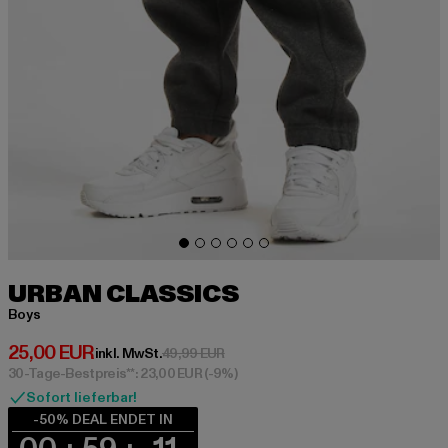
URBAN CLASSICS
Boys
Derzeitiger Preis: 25,00 EUR
25,00 EUR
Aktionspreis: 49,99 EUR
inkl. MwSt.
49,99 EUR
30-Tage-Bestpreis**: 23,00 EUR
(-9%)
Sofort lieferbar!
-50% DEAL ENDET IN