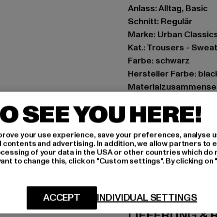
Anlass: Alltag, Basic
Schnitt: Regulär
Marke: Urban Classic
Kat.: Trousers - Swea
Farbe: schwarz
Hersteller Farbe: blac
Materialzusammenset
Art.Nr: UCK6857-000
O SEE YOU HERE!
Hersteller: TB Intern
rove your use experience, save your preferences, analyse u
Dr.-Robert-Murjahn-S
ontents and advertising. In addition, we allow partners to e
ocessing of your data in the USA or other countries which do 
ant to change this, click on "Custom settings". By clicking on 
GRÖSSE 
PFLEGEHINWE
ACCEPT
INDIVIDUAL SETTINGS
LIEFERUNG &