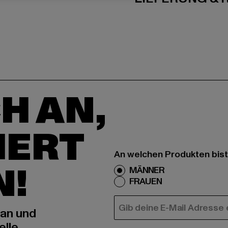
H AN,
IERT
An welchen Produkten bist
N!
MÄNNER
FRAUEN
E-MAIL
 an und
elle