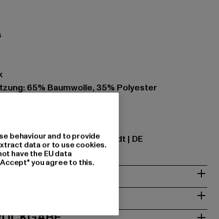
s
t
k
zung: 65% Baumwolle, 35% Polyester
07
ational GmbH |
info@tbint.de
se behaviour and to provide
traße 7 | 64372 Ober-Ramstadt | DE
xtract data or to use cookies.
not have the EU data
"Accept" you agree to this.
& PASSFORM
ISE
 RÜCKGABE