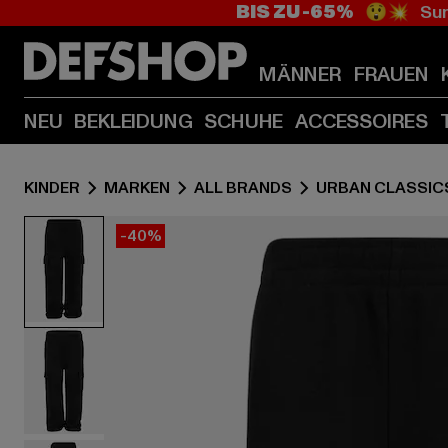
BIS ZU -65%
😲💥 Sum
MÄNNER
FRAUEN
NEU
BEKLEIDUNG
SCHUHE
ACCESSOIRES
KINDER
MARKEN
ALL BRANDS
URBAN CLASSIC
-40%