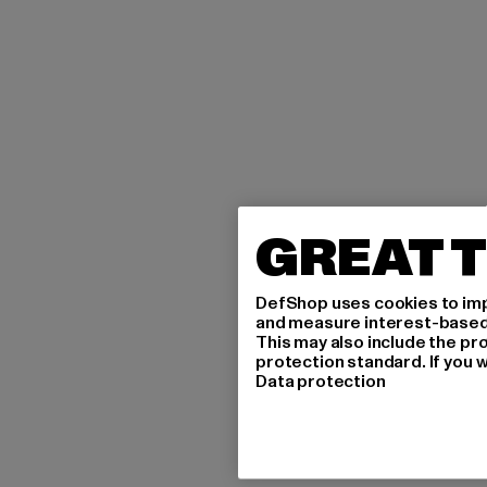
GREAT T
DefShop uses cookies to imp
and measure interest-based c
This may also include the pr
protection standard. If you w
Data protection