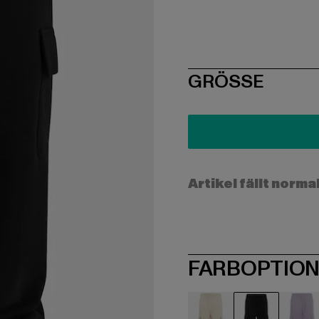
SIZE
GRÖSSE
Artikel fällt norma
FARBOPTIO