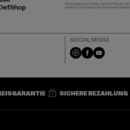
Informationen dazu, wie DefShop mit 
 DefShop
kannst Dich jederzeit kostenfei abme
e
Instagram
Facebook
YouTube
REISGARANTIE
SICHERE BEZAHLUNG