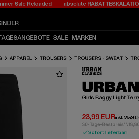
mer Sale Reloaded — absolute RABATTESKALAT
Zum
Zum
Inhalt
Fußzeile
springen
springen
KINDER
(Enter
(Enter
drücken)
drücken)
TAGESANGEBOTE
SALE
MARKEN
S
APPAREL
TROUSERS
TROUSERS - SWEAT
TR
URBAN
Girls Baggy Light Terr
Derzeitiger Preis:
23,99 EUR
inkl. MwSt.
30-Tage-Bestpreis**: 18,8
Sofort lieferbar!