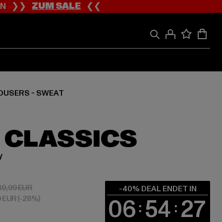
ION ❯❯
ZUM SALE
❮❮
OUSERS - SWEAT
 CLASSICS
y
 23,99 EUR
Aktionspreis: 39,99 EUR
39,99 EUR
-40% DEAL ENDET IN
0 EUR
(-28%)
06
54
27