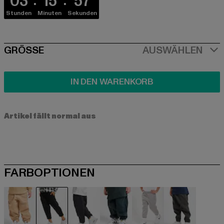
03
15
56
Stunden
Minuten
Sekunden
SIZE
GRÖSSE
AUSWÄHLEN
IN DEN WARENKORB
Artikel fällt normal aus
FARBOPTIONEN