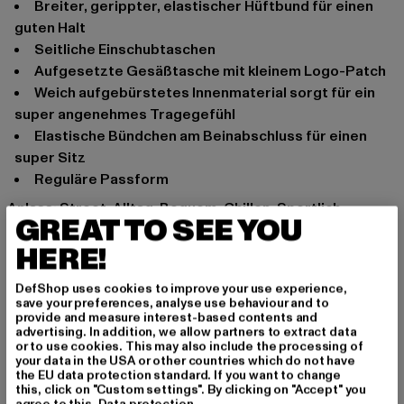
Breiter, gerippter, elastischer Hüftbund für einen
guten Halt
Seitliche Einschubtaschen
Aufgesetzte Gesäßtasche mit kleinem Logo-Patch
Weich aufgebürstetes Innenmaterial sorgt für ein
super angenehmes Tragegefühl
Elastische Bündchen am Beinabschluss für einen
super Sitz
Reguläre Passform
Anlass: Street, Alltag, Bequem, Chillen, Sportlich,
GREAT TO SEE YOU
Freizeit, Lässig, Casual, Basic
HERE!
Verschlussarten: Gummizug
Schnitt: Locker
DefShop uses cookies to improve your use experience,
Marke: Urban Classics
save your preferences, analyse use behaviour and to
Kat.: Trousers - Sweat
provide and measure interest-based contents and
advertising. In addition, we allow partners to extract data
Farbe: schwarz
or to use cookies. This may also include the processing of
Hersteller Farbe: black
your data in the USA or other countries which do not have
the EU data protection standard. If you want to change
Materialzusammensetzung: 100% Baumwolle
this, click on "Custom settings". By clicking on "Accept" you
Art.Nr: UCK014B-00007
agree to this.
Data protection