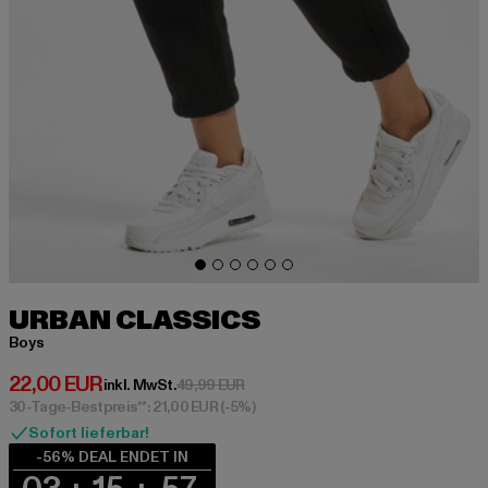
URBAN CLASSICS
Boys
Derzeitiger Preis: 22,00 EUR
22,00 EUR
Aktionspreis: 49,99 EUR
inkl. MwSt.
49,99 EUR
30-Tage-Bestpreis**: 21,00 EUR
(-5%)
Sofort lieferbar!
-56% DEAL ENDET IN