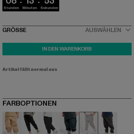
08
13
53
Stunden
Minuten
Sekunden
SIZE
GRÖSSE
AUSWÄHLEN
IN DEN WARENKORB
Artikel fällt normal aus
FARBOPTIONEN