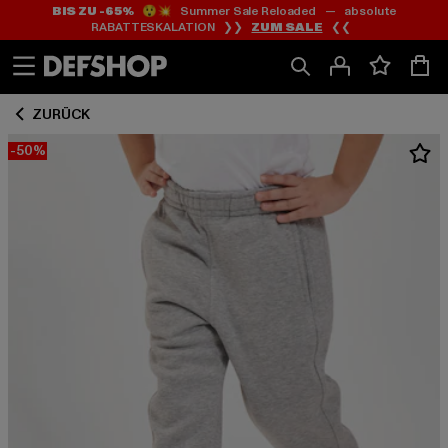
BIS ZU -65%
😲💥 Summer Sale Reloaded — absolute
Zum
Zum
RABATTESKALATION ❯❯
ZUM SALE
❮❮
Inhalt
Fußzeile
springen
springen
ZURÜCK
-50%