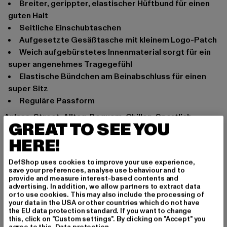
Breiter, gerippter, elastischer Hüftbund für einen
guten Halt
Seitliche Einschubtaschen
Aufgesetzte Gesäßtasche mit kleinem Logo-Patch
Weich aufgebürstetes Innenmaterial sorgt für ein
super angenehmes Tragegefühl
Elastische Bündchen am Beinabschluss für einen
super Sitz
Reguläre Passform
Anlass: Street, Alltag, Bequem, Chillen, Sportlich,
GREAT TO SEE YOU
Freizeit, Lässig, Casual, Basic
HERE!
Verschlussarten: Gummizug
Schnitt: Locker
DefShop uses cookies to improve your use experience,
Marke: Urban Classics
save your preferences, analyse use behaviour and to
Kat.: Trousers - Sweat
provide and measure interest-based contents and
advertising. In addition, we allow partners to extract data
Farbe: grau
or to use cookies. This may also include the processing of
Hersteller Farbe: grey
your data in the USA or other countries which do not have
the EU data protection standard. If you want to change
Materialzusammensetzung: 100% Baumwolle
this, click on "Custom settings". By clicking on "Accept" you
Art.Nr: UCK014B-00111
agree to this.
Data protection