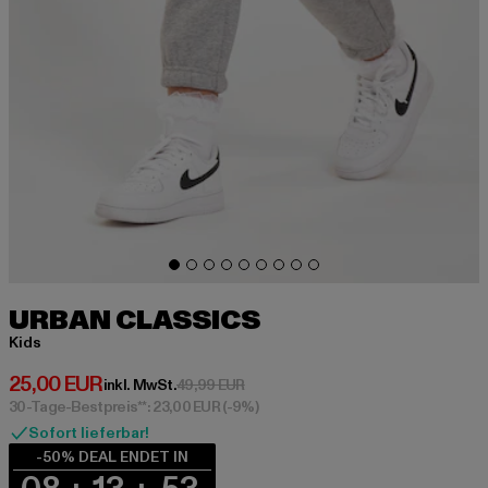
URBAN CLASSICS
Kids
Derzeitiger Preis: 25,00 EUR
25,00 EUR
Aktionspreis: 49,99 EUR
inkl. MwSt.
49,99 EUR
30-Tage-Bestpreis**: 23,00 EUR
(-9%)
Sofort lieferbar!
-50% DEAL ENDET IN