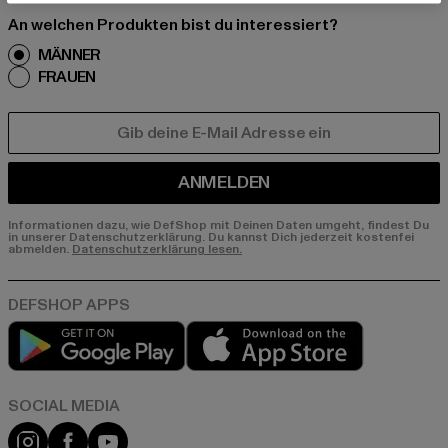
An welchen Produkten bist du interessiert?
MÄNNER
FRAUEN
E-MAIL
ANMELDEN
Informationen dazu, wie DefShop mit Deinen Daten umgeht, findest Du
in unserer Datenschutzerklärung. Du kannst Dich jederzeit kostenfei
abmelden.
Datenschutzerklärung lesen.
Play market
App store
Instagram
Facebook
YouTube