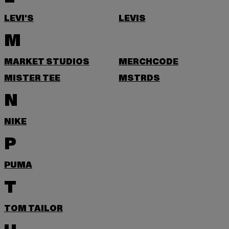
LEVI'S
LEVIS
M
MARKET STUDIOS
MERCHCODE
MISTER TEE
MSTRDS
N
NIKE
P
PUMA
T
TOM TAILOR