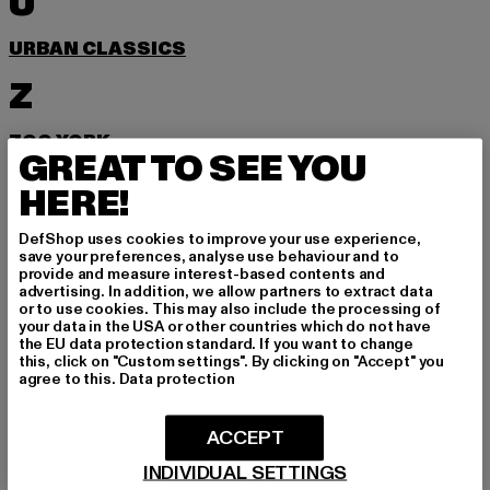
U
URBAN CLASSICS
Z
ZOO YORK
GREAT TO SEE YOU
HERE!
MELDE DICH AN, UM
DefShop uses cookies to improve your use experience,
save your preferences, analyse use behaviour and to
INSPIRIERT ZU BLEI
provide and measure interest-based contents and
advertising. In addition, we allow partners to extract data
or to use cookies. This may also include the processing of
BEN!
your data in the USA or other countries which do not have
the EU data protection standard. If you want to change
this, click on "Custom settings". By clicking on "Accept" you
Melde dich hier für unseren Newsletter an und
agree to this.
Data protection
erhalte künftig Informationen über aktuelle Tre
nds, Angebote und Gutscheine von DefShop p
ACCEPT
er E-Mail!
INDIVIDUAL SETTINGS