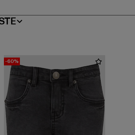
STE
-60%