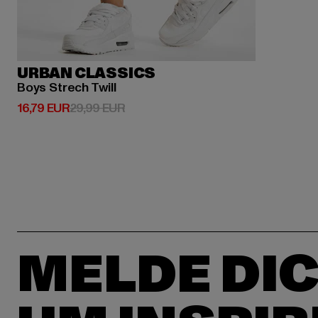
URBAN CLASSICS
Boys Strech Twill
Derzeitiger Preis: 16,79 EUR
Aktionspreis: 29,99 EUR
16,79 EUR
29,99 EUR
MELDE DIC