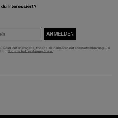
 du interessiert?
ANMELDEN
Deinen Daten umgeht, findest Du in unserer Datenschutzerklärung. Du
lden.
Datenschutzerklärung lesen.