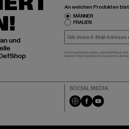
IERT
An welchen Produkten bist
N!
MÄNNER
FRAUEN
E-MAIL
 an und
elle
Informationen dazu, wie DefShop mit 
 DefShop
kannst Dich jederzeit kostenfei abme
e
Instagram
Facebook
YouTube