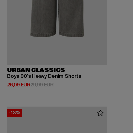
URBAN CLASSICS
Boys 90's Heavy Denim Shorts
Derzeitiger Preis: 26,09 EUR
Aktionspreis: 29,99 EUR
26,09 EUR
29,99 EUR
-13%