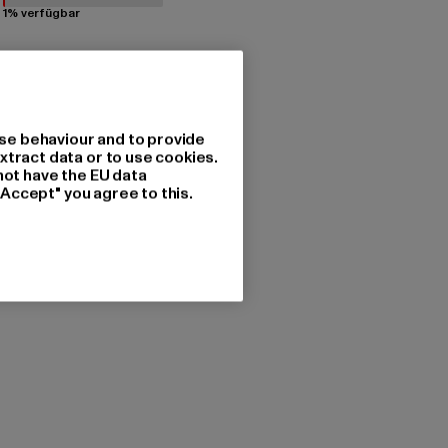
1% verfügbar
se behaviour and to provide
xtract data or to use cookies.
not have the EU data
"Accept" you agree to this.