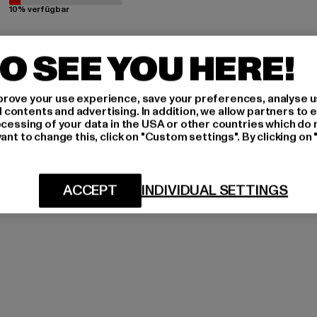
10% verfügbar
O SEE YOU HERE!
rove your use experience, save your preferences, analyse u
ontents and advertising. In addition, we allow partners to e
ocessing of your data in the USA or other countries which do 
ant to change this, click on "Custom settings". By clicking on 
ACCEPT
INDIVIDUAL SETTINGS