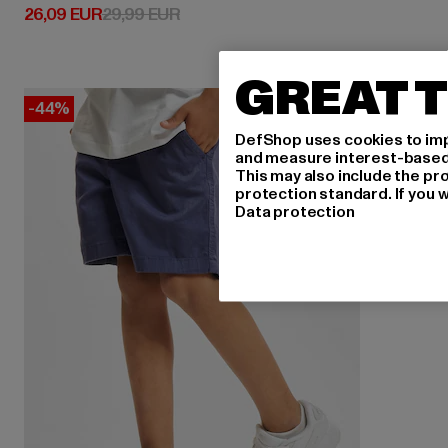
Derzeitiger Preis: 26,09 EUR
Aktionspreis: 29,99 EUR
26,09 EUR
29,99 EUR
GREAT T
-44%
DefShop uses cookies to imp
and measure interest-based c
This may also include the pr
protection standard. If you w
Data protection