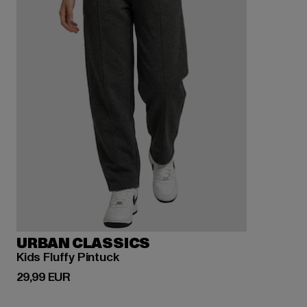
URBAN CLASSICS
Kids Fluffy Pintuck
Derzeitiger Preis: 29,99 EUR
29,99 EUR