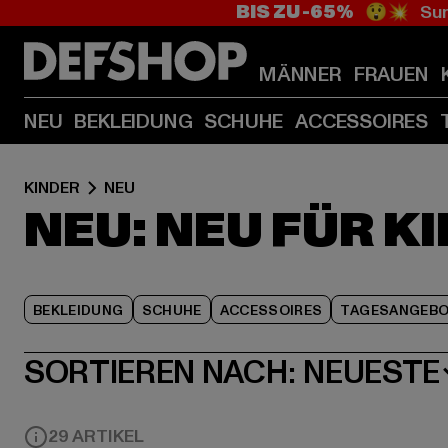
BIS ZU -65%
😲💥 Sum
MÄNNER
FRAUEN
NEU
BEKLEIDUNG
SCHUHE
ACCESSOIRES
KINDER
NEU
NEU: NEU FÜR K
BEKLEIDUNG
SCHUHE
ACCESSOIRES
TAGESANGEB
SORTIEREN NACH:
NEUESTE
29 ARTIKEL