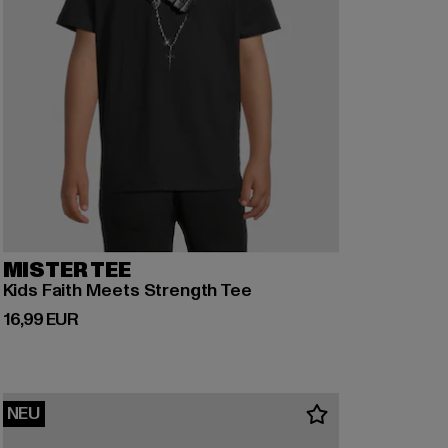
MISTER TEE
Kids Faith Meets Strength Tee
Derzeitiger Preis: 16,99 EUR
16,99 EUR
NEU