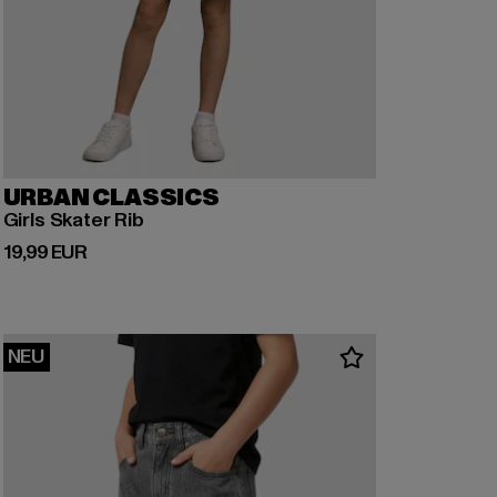
URBAN CLASSICS
Girls Skater Rib
Derzeitiger Preis: 19,99 EUR
19,99 EUR
NEU