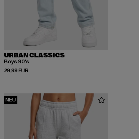
URBAN CLASSICS
Boys 90's
Derzeitiger Preis: 29,99 EUR
29,99 EUR
NEU