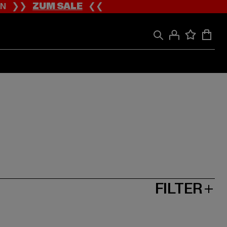
ION ❯❯
ZUM SALE
❮❮
FILTER