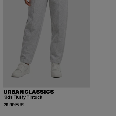
URBAN CLASSICS
Kids Fluffy Pintuck
Derzeitiger Preis: 29,99 EUR
29,99 EUR