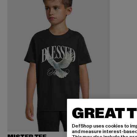
GREAT T
DefShop uses cookies to imp
and measure interest-based c
This may also include the pr