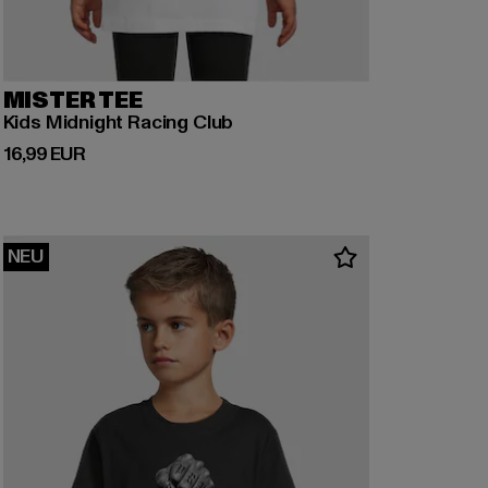
MISTER TEE
Kids Midnight Racing Club
Derzeitiger Preis: 16,99 EUR
16,99 EUR
NEU