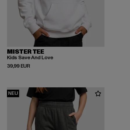
MISTER TEE
Kids Save And Love
Derzeitiger Preis: 39,99 EUR
39,99 EUR
NEU