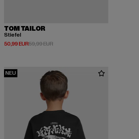
TOM TAILOR
Stiefel
Derzeitiger Preis: 50,99 EUR
Aktionspreis: 59,99 EUR
50,99 EUR
59,99 EUR
NEU