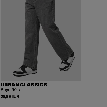
URBAN CLASSICS
Boys 90's
Derzeitiger Preis: 29,99 EUR
29,99 EUR