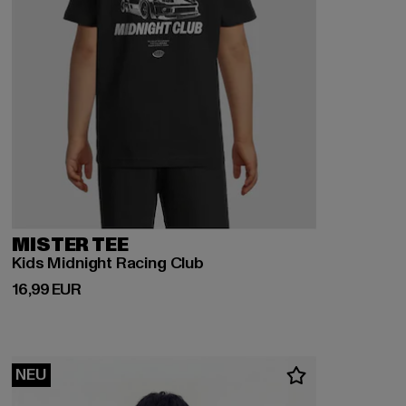
MISTER TEE
Kids Midnight Racing Club
Derzeitiger Preis: 16,99 EUR
16,99 EUR
NEU