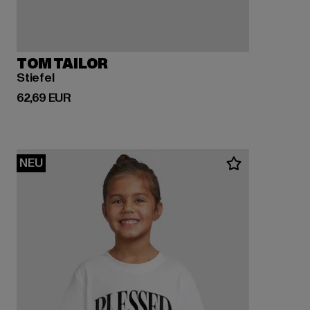
TOM TAILOR
Stiefel
Derzeitiger Preis: 62,69 EUR
62,69 EUR
NEU