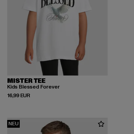
MISTER TEE
Kids Blessed Forever
Derzeitiger Preis: 16,99 EUR
16,99 EUR
NEU