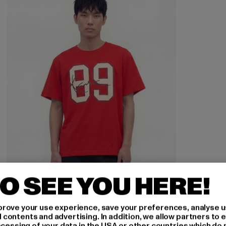
O SEE YOU HERE!
rove your use experience, save your preferences, analyse u
ontents and advertising. In addition, we allow partners to e
ocessing of your data in the USA or other countries which do 