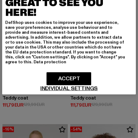
GREAT TO SEE YOU
HERE!
DefShop uses cookies to improve your use experience,
save your preferences, analyse use behaviour and to
provide and measure interest-based contents and
advertising. In addition, we allow partners to extract data
or to use cookies. This may also include the processing of
your data in the USA or other countries which do not have
the EU data protection standard. If you want to change
this, click on "Custom settings". By clicking on "Accept" you
agree to this.
Data protection
ACCEPT
INDIVIDUAL SETTINGS
ESTELOU
ESTELOU
Teddy coat
Teddy coat
Derzeitiger Preis: 111,79 EUR
Aktionspreis: 129,99 EUR
Derzeitiger Preis: 111,79 EUR
Aktionspreis:
111,79 EUR
129,99 EUR
111,79 EUR
129,99 EUR
-16%
-54%