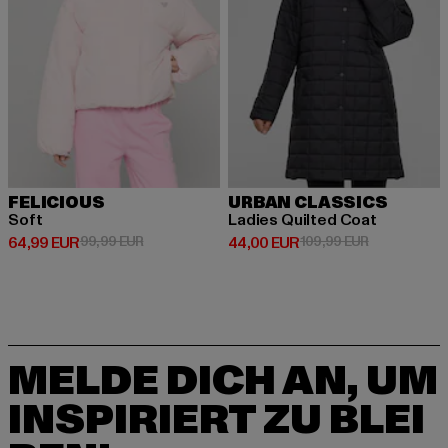
FELICIOUS
URBAN CLASSICS
Soft
Ladies Quilted Coat
Derzeitiger Preis: 64,99 EUR
Aktionspreis: 99,99 EUR
Derzeitiger Preis: 44,00 EUR
Aktionspreis
64,99 EUR
99,99 EUR
44,00 EUR
109,99 EUR
MELDE DICH AN, UM
INSPIRIERT ZU BLEI