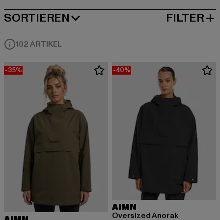
SORTIEREN
FILTER
BELIEBTESTE
102 ARTIKEL
-35%
-40%
AIMN
Oversized Anorak
AIMN