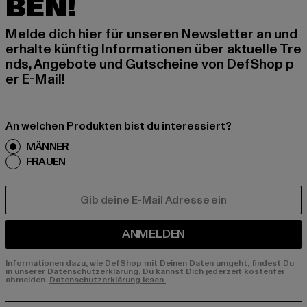
BEN!
Melde dich hier für unseren Newsletter an und
erhalte künftig Informationen über aktuelle Tre
nds, Angebote und Gutscheine von DefShop p
er E-Mail!
An welchen Produkten bist du interessiert?
MÄNNER
FRAUEN
E-MAIL
ANMELDEN
Informationen dazu, wie DefShop mit Deinen Daten umgeht, findest Du
in unserer Datenschutzerklärung. Du kannst Dich jederzeit kostenfei
abmelden.
Datenschutzerklärung lesen.