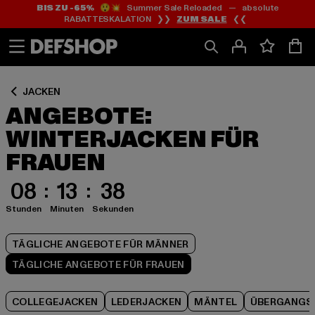
BIS ZU -65%
😲💥 Summer Sale Reloaded — absolute
Zum
Zum
Zum
RABATTESKALATION ❯❯
ZUM SALE
❮❮
Inhalt
Fußzeile
Produktraster
springen
springen
springen
JACKEN
ANGEBOTE:
WINTERJACKEN FÜR
FRAUEN
08
13
37
Stunden
Minuten
Sekunden
TÄGLICHE ANGEBOTE FÜR MÄNNER
TÄGLICHE ANGEBOTE FÜR FRAUEN
COLLEGEJACKEN
LEDERJACKEN
MÄNTEL
ÜBERGANGS