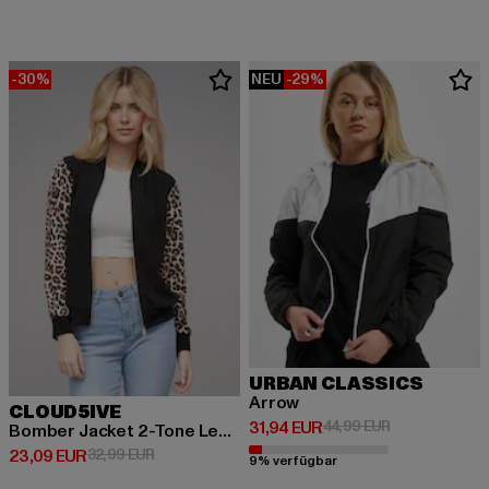
-30%
NEU
-29%
URBAN CLASSICS
Arrow
CLOUD5IVE
Derzeitiger Preis: 31,94 EUR
Aktionspreis: 
31,94 EUR
44,99 EUR
Bomber Jacket 2-Tone Leo Sleeve Print
Derzeitiger Preis: 23,09 EUR
Aktionspreis: 32,99 EUR
23,09 EUR
32,99 EUR
9% verfügbar