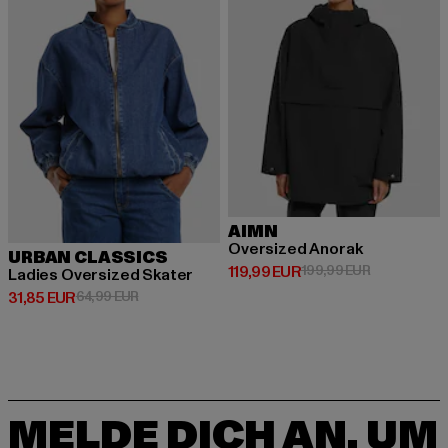
AIMN
Oversized Anorak
URBAN CLASSICS
Derzeitiger Preis: 119,99 EUR
Aktionspreis
119,99 EUR
199,99 EUR
Ladies Oversized Skater
Derzeitiger Preis: 31,85 EUR
Aktionspreis: 64,99 EUR
31,85 EUR
64,99 EUR
MELDE DICH AN, UM