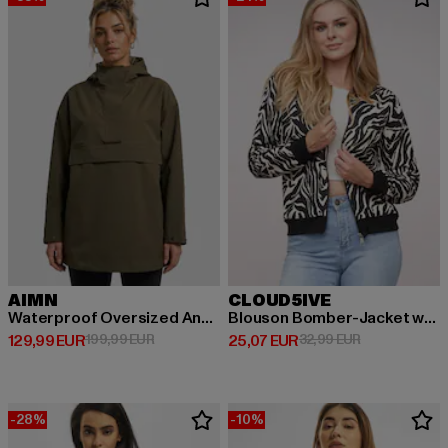
AIMN
CLOUD5IVE
Waterproof Oversized Anorak
Blouson Bomber-Jacket with zebra print
Derzeitiger Preis: 129,99 EUR
Aktionspreis: 199,99 EUR
Derzeitiger Preis: 25,07 EUR
Aktionspreis:
129,99 EUR
199,99 EUR
25,07 EUR
32,99 EUR
-28%
-10%