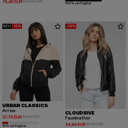
Derzeitiger Preis: 76,40 EUR
Aktionspreis: 190,99 EUR
76,40 EUR
190,99 EUR
100% verfügbar
NEU
-16%
-29%
URBAN CLASSICS
Arrow
CLOUD5IVE
Derzeitiger Preis: 37,79 EUR
Aktionspreis: 44,99 EUR
37,79 EUR
44,99 EUR
Fauxleather
Derzeitiger Preis: 24,84 EUR
Aktionspreis:
24,84 EUR
34,99 EUR
16% verfügbar