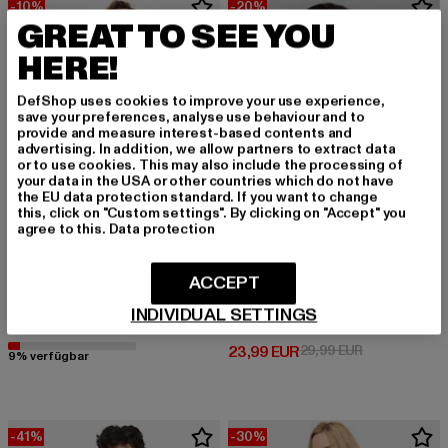
-10%
-20%
GREAT TO SEE YOU
HERE!
DefShop uses cookies to improve your use experience,
save your preferences, analyse use behaviour and to
provide and measure interest-based contents and
advertising. In addition, we allow partners to extract data
or to use cookies. This may also include the processing of
your data in the USA or other countries which do not have
the EU data protection standard. If you want to change
this, click on "Custom settings". By clicking on "Accept" you
agree to this.
Data protection
ACCEPT
BRANDIT
Ladies Britannia
CLOUD5IVE
INDIVIDUAL SETTINGS
Derzeitiger Preis: 76,49 EUR
Aktionspreis: 84,99 EUR
76,49 EUR
84,99 EUR
Cloud5ive Damen Blouson Bomberjacke mit Blätter Print
Derzeitiger Preis: 23,99 EUR
Aktionspreis:
23,99 EUR
29,99 EUR
9% verfügbar
-41%
-30%