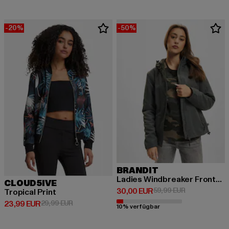
-20%
-50%
BRANDIT
Ladies Windbreaker Frontzip Transition Jacket
CLOUD5IVE
Derzeitiger Preis: 30,00 EUR
Aktionspreis:
30,00 EUR
59,99 EUR
Tropical Print
Derzeitiger Preis: 23,99 EUR
Aktionspreis: 29,99 EUR
23,99 EUR
29,99 EUR
10% verfügbar