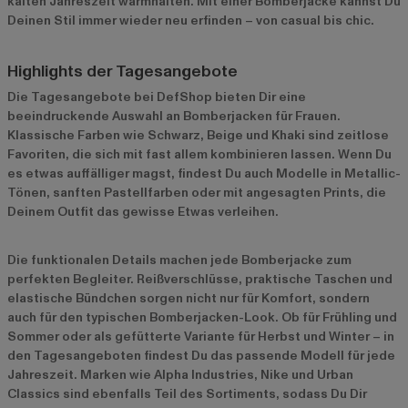
kalten Jahreszeit warmhalten. Mit einer Bomberjacke kannst Du
Deinen Stil immer wieder neu erfinden – von casual bis chic.
Highlights der Tagesangebote
Die Tagesangebote bei DefShop bieten Dir eine
beeindruckende Auswahl an Bomberjacken für Frauen.
Klassische Farben wie Schwarz, Beige und Khaki sind zeitlose
Favoriten, die sich mit fast allem kombinieren lassen. Wenn Du
es etwas auffälliger magst, findest Du auch Modelle in Metallic-
Tönen, sanften Pastellfarben oder mit angesagten Prints, die
Deinem Outfit das gewisse Etwas verleihen.
Die funktionalen Details machen jede Bomberjacke zum
perfekten Begleiter. Reißverschlüsse, praktische Taschen und
elastische Bündchen sorgen nicht nur für Komfort, sondern
auch für den typischen Bomberjacken-Look. Ob für Frühling und
Sommer oder als gefütterte Variante für Herbst und Winter – in
den Tagesangeboten findest Du das passende Modell für jede
Jahreszeit. Marken wie Alpha Industries, Nike und Urban
Classics sind ebenfalls Teil des Sortiments, sodass Du Dir