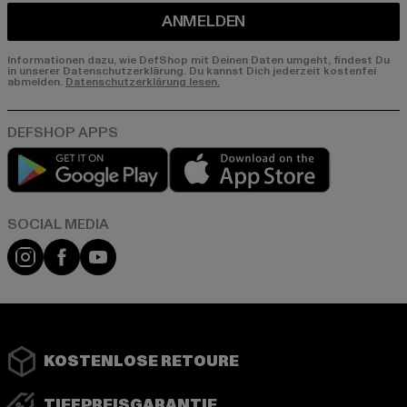
ANMELDEN
Informationen dazu, wie DefShop mit Deinen Daten umgeht, findest Du
in unserer Datenschutzerklärung. Du kannst Dich jederzeit kostenfei
abmelden.
Datenschutzerklärung lesen.
Play market
App store
Instagram
Facebook
YouTube
KOSTENLOSE RETOURE
TIEFPREISGARANTIE