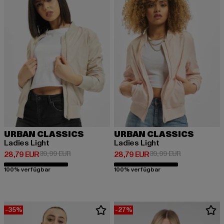
URBAN CLASSICS
URBAN CLASSICS
Ladies Light
Ladies Light
Derzeitiger Preis: 28,79 EUR
Aktionspreis: 39,99 EUR
Derzeitiger Preis: 28,79 EUR
Aktionspreis:
28,79 EUR
39,99 EUR
28,79 EUR
39,99 EUR
100% verfügbar
100% verfügbar
-35%
-27%