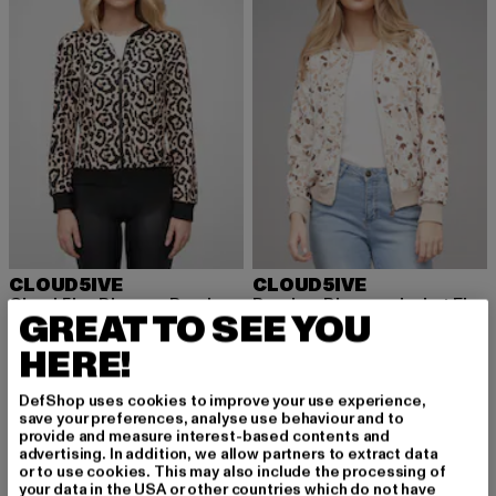
CLOUD5IVE
CLOUD5IVE
Cloud 5ive Blouson Bomber Jacket
Bomber Blouson Jacket Flowers
GREAT TO SEE YOU
Derzeitiger Preis: 26,06 EUR
Aktionspreis: 32,99 EUR
Derzeitiger Preis: 23,99 EUR
Aktionspreis:
26,06 EUR
32,99 EUR
23,99 EUR
29,99 EUR
HERE!
DefShop uses cookies to improve your use experience,
-20%
-20%
save your preferences, analyse use behaviour and to
provide and measure interest-based contents and
advertising. In addition, we allow partners to extract data
or to use cookies. This may also include the processing of
your data in the USA or other countries which do not have