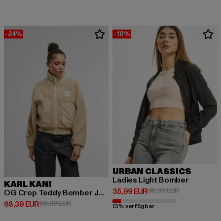
-24%
-10%
URBAN CLASSICS
Ladies Light Bomber
KARL KANI
Derzeitiger Preis: 35,99 EUR
Aktionspreis:
35,99 EUR
39,99 EUR
OG Crop Teddy Bomber Jacket
Derzeitiger Preis: 68,39 EUR
Aktionspreis: 89,99 EUR
68,39 EUR
89,99 EUR
13% verfügbar