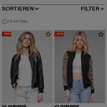
SORTIEREN
FILTER
BELIEBTESTE
78 ARTIKEL
-29%
-30%
CLOUD5IVE
CLOUD5IVE