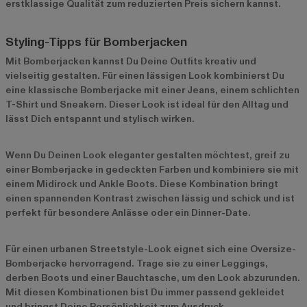
erstklassige Qualität zum reduzierten Preis sichern kannst.
Styling-Tipps für Bomberjacken
Mit Bomberjacken kannst Du Deine Outfits kreativ und
vielseitig gestalten. Für einen lässigen Look kombinierst Du
eine klassische Bomberjacke mit einer Jeans, einem schlichten
T-Shirt und Sneakern. Dieser Look ist ideal für den Alltag und
lässt Dich entspannt und stylisch wirken.
Wenn Du Deinen Look eleganter gestalten möchtest, greif zu
einer Bomberjacke in gedeckten Farben und kombiniere sie mit
einem Midirock und Ankle Boots. Diese Kombination bringt
einen spannenden Kontrast zwischen lässig und schick und ist
perfekt für besondere Anlässe oder ein Dinner-Date.
Für einen urbanen Streetstyle-Look eignet sich eine Oversize-
Bomberjacke hervorragend. Trage sie zu einer Leggings,
derben Boots und einer Bauchtasche, um den Look abzurunden.
Mit diesen Kombinationen bist Du immer passend gekleidet
und bringst Deine Persönlichkeit zum Ausdruck.