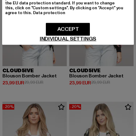
the EU data protection standard. If you want to change
this, click on "Custom settings". By clicking on "Accept" you
agree to this.
Data protection
ACCEPT
INDIVIDUAL SETTINGS
CLOUD5IVE
CLOUD5IVE
Blouson Bomber Jacket
Blouson Bomber Jacket
Derzeitiger Preis: 23,99 EUR
Aktionspreis: 29,99 EUR
Derzeitiger Preis: 23,99 EUR
Aktionspreis:
23,99 EUR
29,99 EUR
23,99 EUR
29,99 EUR
-20%
-20%