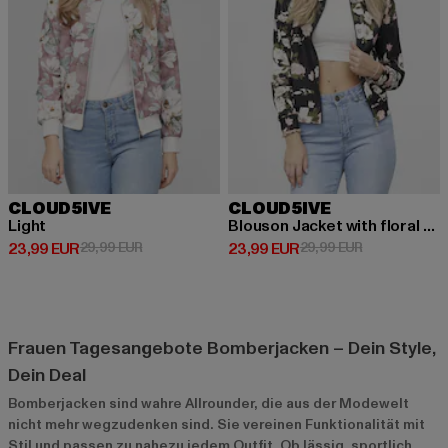
CLOUD5IVE
CLOUD5IVE
Light
Blouson Jacket with floral print
Derzeitiger Preis: 23,99 EUR
Aktionspreis: 29,99 EUR
Derzeitiger Preis: 23,99 EUR
Aktionspreis:
23,99 EUR
29,99 EUR
23,99 EUR
29,99 EUR
Frauen Tagesangebote Bomberjacken – Dein Style,
Dein Deal
Bomberjacken sind wahre Allrounder, die aus der Modewelt
nicht mehr wegzudenken sind. Sie vereinen Funktionalität mit
Stil und passen zu nahezu jedem Outfit. Ob lässig, sportlich