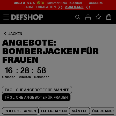
BIS ZU -65%
😲💥 Summer Sale Reloaded — absolute
Zum
Zum
Zum
RABATTESKALATION ❯❯
ZUM SALE
❮❮
Inhalt
Fußzeile
Produktraster
springen
springen
springen
JACKEN
ANGEBOTE:
BOMBERJACKEN FÜR
FRAUEN
16
28
57
Stunden
Minuten
Sekunden
TÄGLICHE ANGEBOTE FÜR MÄNNER
TÄGLICHE ANGEBOTE FÜR FRAUEN
COLLEGEJACKEN
LEDERJACKEN
MÄNTEL
ÜBERGANGS