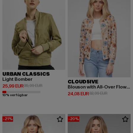
URBAN CLASSICS
Light Bomber
CLOUD5IVE
Derzeitiger Preis: 25,99 EUR
Aktionspreis: 39,99 EUR
25,99 EUR
39,99 EUR
Blouson with All-Over Flower Print
Derzeitiger Preis: 24,08 EUR
Aktionspreis:
24,08 EUR
32,99 EUR
10% verfügbar
-21%
-20%