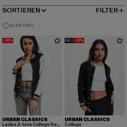
SORTIEREN
FILTER
BELIEBTESTE
30 ARTIKEL
-28%
NEU
-18%
URBAN CLASSICS
URBAN CLASSICS
Ladies 2-tone College Sweatjacket
College