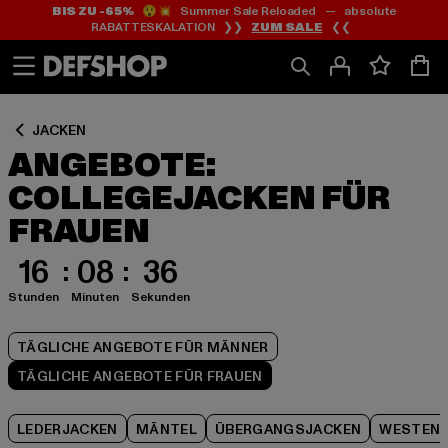
BIS ZU -65%
😲💥 Summer Sale Reloaded — absolute
Zum
Zum
Zum
RABATTESKALATION ❯❯
ZUM SALE
❮❮
Inhalt
Fußzeile
Produktraster
springen
springen
springen
JACKEN
ANGEBOTE:
COLLEGEJACKEN FÜR
FRAUEN
16
08
35
Stunden
Minuten
Sekunden
TÄGLICHE ANGEBOTE FÜR MÄNNER
TÄGLICHE ANGEBOTE FÜR FRAUEN
LEDERJACKEN
MÄNTEL
ÜBERGANGSJACKEN
WESTEN