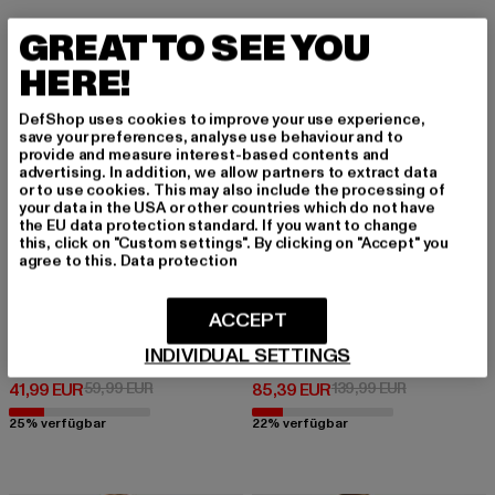
GREAT TO SEE YOU
-30%
-39%
HERE!
DefShop uses cookies to improve your use experience,
save your preferences, analyse use behaviour and to
provide and measure interest-based contents and
advertising. In addition, we allow partners to extract data
or to use cookies. This may also include the processing of
your data in the USA or other countries which do not have
the EU data protection standard. If you want to change
this, click on "Custom settings". By clicking on "Accept" you
agree to this.
Data protection
ACCEPT
URBAN CLASSICS
FUBU
INDIVIDUAL SETTINGS
Ladies Essentials Inset College
City 05 Varsity
Derzeitiger Preis: 41,99 EUR
Aktionspreis: 59,99 EUR
Derzeitiger Preis: 85,39 EUR
Aktionspreis
41,99 EUR
59,99 EUR
85,39 EUR
139,99 EUR
25% verfügbar
22% verfügbar