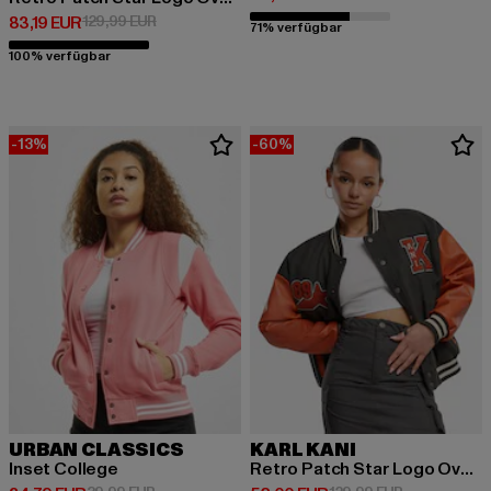
Derzeitiger Preis: 83,19 EUR
Aktionspreis: 129,99 EUR
83,19 EUR
129,99 EUR
71% verfügbar
100% verfügbar
-13%
-60%
URBAN CLASSICS
KARL KANI
Inset College
Retro Patch Star Logo Oversized