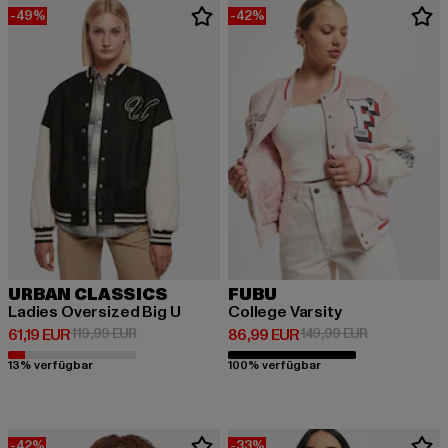
-49%
-42%
URBAN CLASSICS
FUBU
Ladies Oversized Big U
College Varsity
Derzeitiger Preis: 61,19 EUR
Aktionspreis: 119,99 EUR
Derzeitiger Preis: 86,99 EUR
Aktionspreis
61,19 EUR
119,99 EUR
86,99 EUR
149,99 EUR
13% verfügbar
100% verfügbar
-42%
-33%