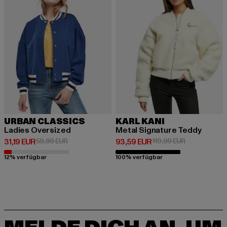
URBAN CLASSICS
KARL KANI
Ladies Oversized
Metal Signature Teddy
Derzeitiger Preis: 31,19 EUR
Aktionspreis: 59,99 EUR
Derzeitiger Preis: 93,59 EUR
Aktionspreis:
31,19 EUR
59,99 EUR
93,59 EUR
119,99 EUR
12% verfügbar
100% verfügbar