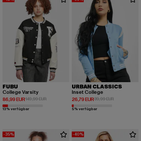
FUBU
URBAN CLASSICS
College Varsity
Inset College
Derzeitiger Preis: 86,99 EUR
Aktionspreis: 149,99 EUR
Derzeitiger Preis: 26,79 EUR
Aktionspreis:
86,99 EUR
149,99 EUR
26,79 EUR
39,99 EUR
13% verfügbar
5% verfügbar
-35%
-40%