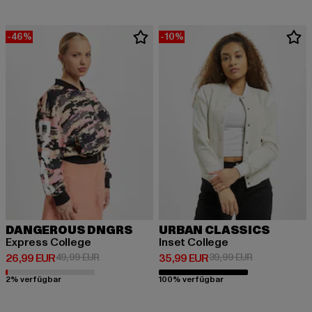
-46%
-10%
DANGEROUS DNGRS
URBAN CLASSICS
Express College
Inset College
Derzeitiger Preis: 26,99 EUR
Aktionspreis: 49,99 EUR
Derzeitiger Preis: 35,99 EUR
Aktionspreis:
26,99 EUR
49,99 EUR
35,99 EUR
39,99 EUR
2% verfügbar
100% verfügbar