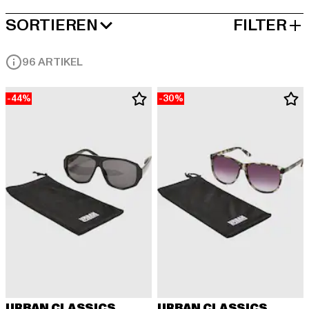
SORTIEREN
FILTER
BELIEBTESTE
96 ARTIKEL
-44%
-30%
URBAN CLASSICS
URBAN CLASSICS