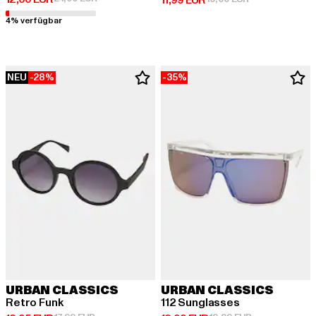
11,99 EUR
4% verfügbar
NEU
-28%
-35%
URBAN CLASSICS
URBAN CLASSICS
Retro Funk
112 Sunglasses