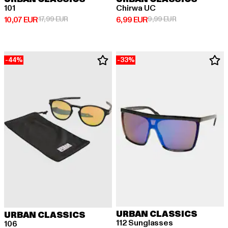
101
Chirwa UC
Derzeitiger Preis: 10,07 EUR
Aktionspreis: 17,99 EUR
Derzeitiger Preis: 6,99 EUR
Aktionspreis: 9,
10,07 EUR
17,99 EUR
6,99 EUR
9,99 EUR
-44%
-33%
URBAN CLASSICS
URBAN CLASSICS
112 Sunglasses
106