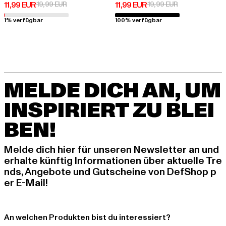
Derzeitiger Preis: 11,99 EUR
Aktionspreis: 19,99 EUR
Derzeitiger Preis: 11,99 EUR
Aktionspreis: 1
11,99 EUR
19,99 EUR
11,99 EUR
19,99 EUR
1% verfügbar
100% verfügbar
MELDE DICH AN, UM
INSPIRIERT ZU BLEI
BEN!
Melde dich hier für unseren Newsletter an und
erhalte künftig Informationen über aktuelle Tre
nds, Angebote und Gutscheine von DefShop p
er E-Mail!
An welchen Produkten bist du interessiert?