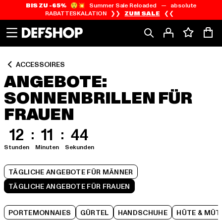
BIS ZU -65%
😲💥 Summer Sale Reloaded — absolute
Zum
Zum
Zum
RABATTESKALATION ❯❯
ZUM SALE
❮❮
Inhalt
Fußzeile
Produktraster
springen
springen
springen
ACCESSOIRES
ANGEBOTE:
SONNENBRILLEN FÜR
FRAUEN
12
11
44
Stunden
Minuten
Sekunden
TÄGLICHE ANGEBOTE FÜR MÄNNER
TÄGLICHE ANGEBOTE FÜR FRAUEN
PORTEMONNAIES
GÜRTEL
HANDSCHUHE
HÜTE & MÜT