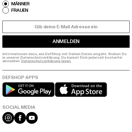
MÄNNER
FRAUEN
E-MAIL
ANMELDEN
Informationen dazu, wie DefShop mit Deinen Daten umgeht, findest Du
in unserer Datenschutzerklärung. Du kannst Dich jederzeit kostenfei
abmelden.
Datenschutzerklärung lesen.
Play market
App store
Instagram
Facebook
YouTube