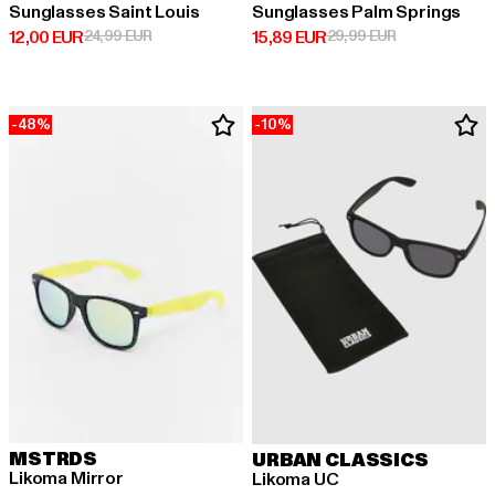
Sunglasses Saint Louis
Sunglasses Palm Springs
Derzeitiger Preis: 12,00 EUR
Aktionspreis: 24,99 EUR
Derzeitiger Preis: 15,89 EUR
Aktionspreis: 
12,00 EUR
24,99 EUR
15,89 EUR
29,99 EUR
-48%
-10%
MSTRDS
URBAN CLASSICS
Likoma Mirror
Likoma UC