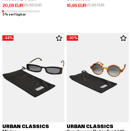
Derzeitiger Preis: 20,09 EUR
Aktionspreis: 29,99 EUR
Derzeitiger Preis: 15,95 EUR
Aktionspreis: 
20,09 EUR
29,99 EUR
15,95 EUR
27,99 EUR
3% verfügbar
-44%
-30%
URBAN CLASSICS
URBAN CLASSICS