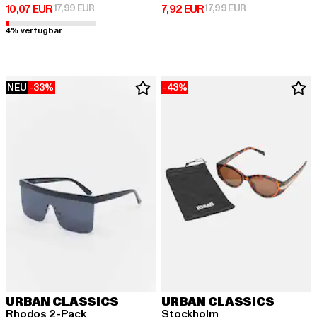
Derzeitiger Preis: 10,07 EUR
Aktionspreis: 17,99 EUR
Derzeitiger Preis: 7,92 EUR
Aktionspreis: 17
10,07 EUR
17,99 EUR
7,92 EUR
17,99 EUR
4% verfügbar
NEU
-33%
-43%
URBAN CLASSICS
URBAN CLASSICS
Rhodos 2-Pack
Stockholm