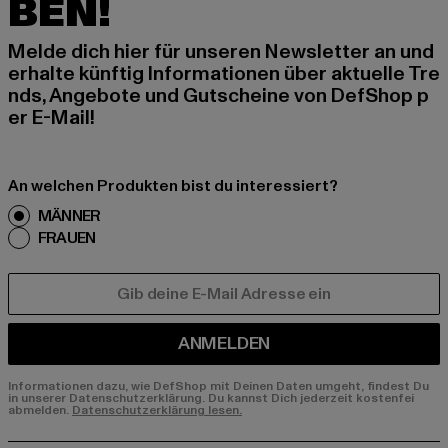
BEN!
Melde dich hier für unseren Newsletter an und
erhalte künftig Informationen über aktuelle Tre
nds, Angebote und Gutscheine von DefShop p
er E-Mail!
An welchen Produkten bist du interessiert?
MÄNNER
FRAUEN
E-MAIL
ANMELDEN
Informationen dazu, wie DefShop mit Deinen Daten umgeht, findest Du
in unserer Datenschutzerklärung. Du kannst Dich jederzeit kostenfei
abmelden.
Datenschutzerklärung lesen.