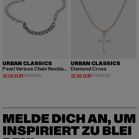
URBAN CLASSICS
URBAN CLASSICS
Pearl Various Chain Necklace
Diamond Cross
Derzeitiger Preis: 12,05 EUR
Aktionspreis: 17,99 EUR
Derzeitiger Preis: 12,95 EUR
Aktionspreis: 1
12,05 EUR
17,99 EUR
12,95 EUR
17,99 EUR
MELDE DICH AN, UM
INSPIRIERT ZU BLEI