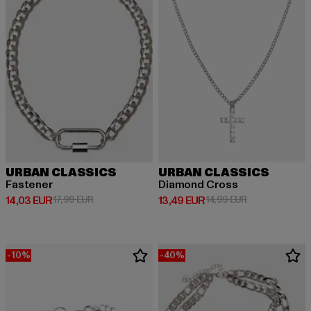
URBAN CLASSICS
URBAN CLASSICS
Fastener
Diamond Cross
Derzeitiger Preis: 14,03 EUR
Aktionspreis: 17,99 EUR
Derzeitiger Preis: 13,49 EUR
Aktionspreis: 
14,03 EUR
17,99 EUR
13,49 EUR
14,99 EUR
-10%
-40%