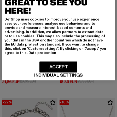
GREAT TO SEE YOU
HERE!
DefShop uses cookies to improve your use experience,
save your preferences, analyse use behaviour and to
provide and measure interest-based contents and
advertising. In addition, we allow partners to extract data
or to use cookies. This may also include the processing of
your data in the USA or other countries which do not have
the EU data protection standard. If you want to change
this, click on "Custom settings". By clicking on "Accept" you
agree to this.
Data protection
ACCEPT
KARL KANI
URBAN CLASSICS
INDIVIDUAL SETTINGS
KK Retro Kani Plate Cubanlink
Half Pearl Exchangable Necklace 2-Pack
Derzeitiger Preis: 21,86 EUR
Aktionspreis: 29,95 EUR
Derzeitiger Preis: 18,89 EUR
Aktionspreis: 
21,86 EUR
29,95 EUR
18,89 EUR
29,99 EUR
-22%
-10%