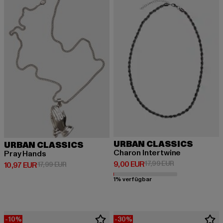
URBAN CLASSICS
URBAN CLASSICS
Charon Intertwine
Pray Hands
Derzeitiger Preis: 9,00 EUR
Aktionspreis: 17
9,00 EUR
17,99 EUR
Derzeitiger Preis: 10,97 EUR
Aktionspreis: 17,99 EUR
10,97 EUR
17,99 EUR
1% verfügbar
-10%
-30%