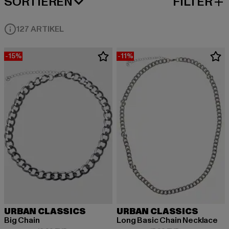
SORTIEREN
FILTER
BELIEBTESTE
127 ARTIKEL
-15%
-11%
URBAN CLASSICS
URBAN CLASSICS
Big Chain
Long Basic Chain Necklace