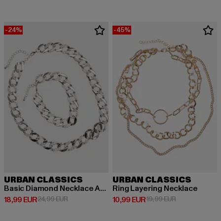
-24%
-45%
URBAN CLASSICS
URBAN CLASSICS
Basic Diamond Necklace And Bracelet
Ring Layering Necklace
Derzeitiger Preis: 18,99 EUR
Aktionspreis: 24,99 EUR
Derzeitiger Preis: 10,99 EUR
Aktionspreis: 
18,99 EUR
24,99 EUR
10,99 EUR
19,99 EUR