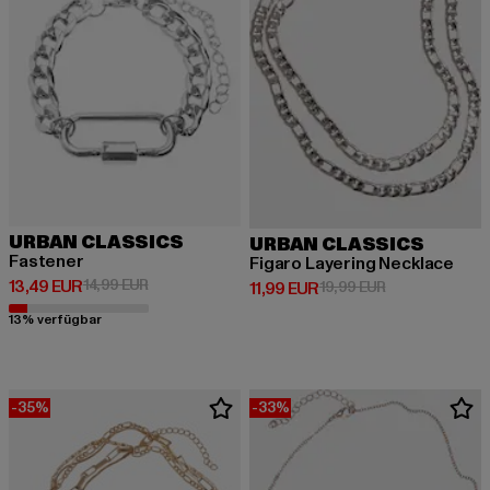
URBAN CLASSICS
URBAN CLASSICS
Fastener
Figaro Layering Necklace
Derzeitiger Preis: 13,49 EUR
Aktionspreis: 14,99 EUR
13,49 EUR
14,99 EUR
Derzeitiger Preis: 11,99 EUR
Aktionspreis: 1
11,99 EUR
19,99 EUR
13% verfügbar
-35%
-33%