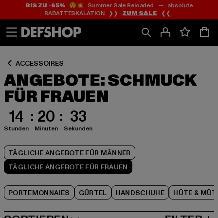
BIS ZU -65%
😲💥 Summer Sale Reloaded — absolute
Zum
Zum
Zum
RABATTESKALATION ❯❯
ZUM SALE
❮❮
Inhalt
Fußzeile
Produktraster
springen
springen
springen
ACCESSOIRES
ANGEBOTE: SCHMUCK
FÜR FRAUEN
14
20
32
Stunden
Minuten
Sekunden
TÄGLICHE ANGEBOTE FÜR MÄNNER
TÄGLICHE ANGEBOTE FÜR FRAUEN
PORTEMONNAIES
GÜRTEL
HANDSCHUHE
HÜTE & MÜT