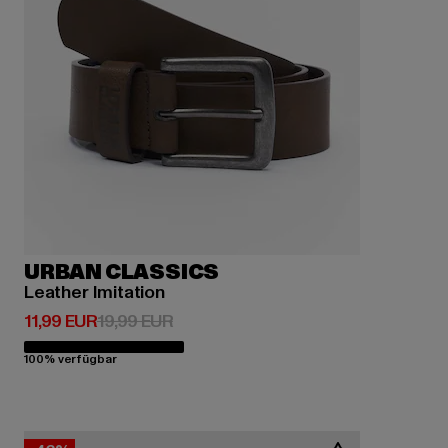
URBAN CLASSICS
Leather Imitation
Derzeitiger Preis: 11,99 EUR
Aktionspreis: 19,99 EUR
11,99 EUR
19,99 EUR
100% verfügbar