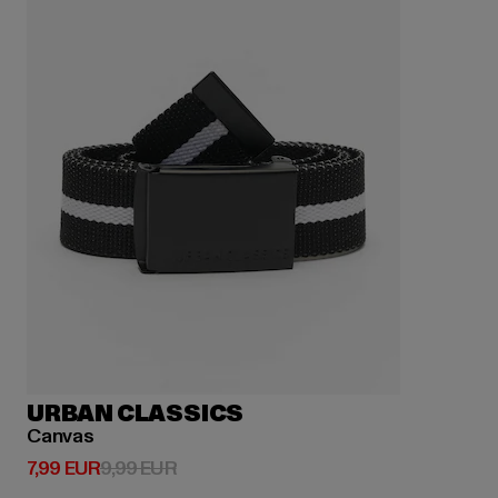
URBAN CLASSICS
Canvas
Derzeitiger Preis: 7,99 EUR
Aktionspreis: 9,99 EUR
7,99 EUR
9,99 EUR