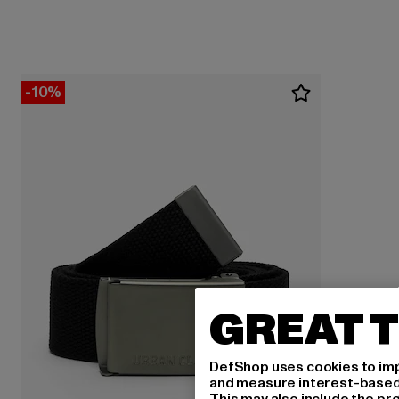
-10%
GREAT T
DefShop uses cookies to imp
and measure interest-based c
This may also include the pr