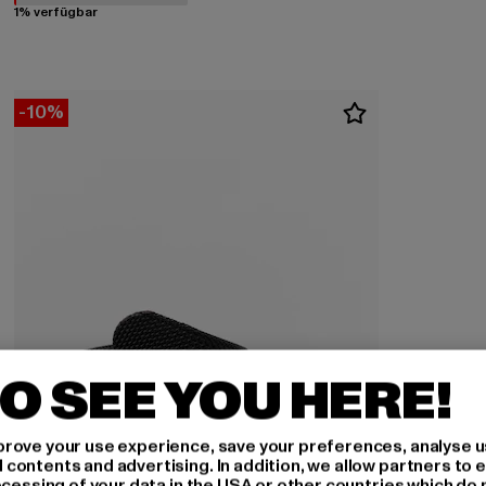
1% verfügbar
-10%
O SEE YOU HERE!
rove your use experience, save your preferences, analyse u
ontents and advertising. In addition, we allow partners to e
ocessing of your data in the USA or other countries which do 