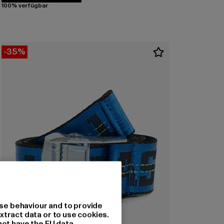
100% verfügbar
-35%
se behaviour and to provide
xtract data or to use cookies.
not have the EU data