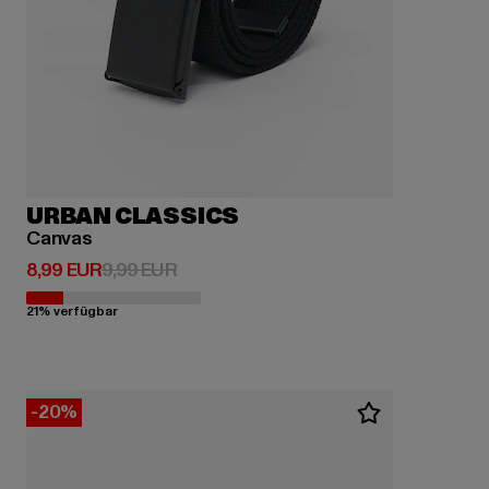
URBAN CLASSICS
Canvas
Derzeitiger Preis: 8,99 EUR
Aktionspreis: 9,99 EUR
8,99 EUR
9,99 EUR
21% verfügbar
-20%