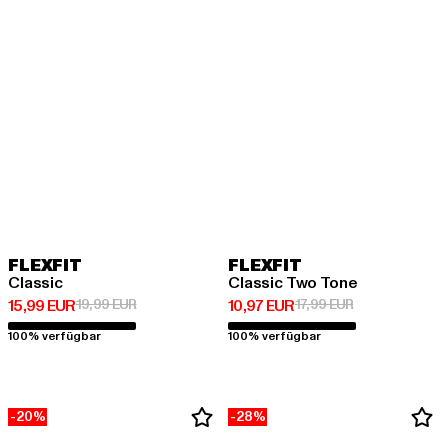
FLEXFIT
FLEXFIT
Classic
Classic Two Tone
Derzeitiger Preis: 15,99 EUR
Aktionspreis: 19,99 EUR
Derzeitiger Preis: 10,97 EUR
Aktionspreis: 1
15,99 EUR
19,99 EUR
10,97 EUR
17,99 EUR
100% verfügbar
100% verfügbar
-20%
-28%