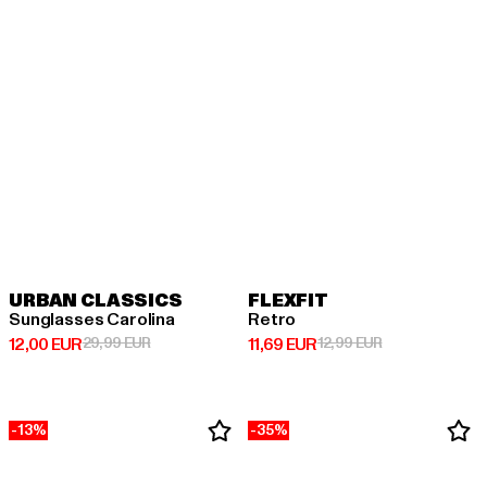
URBAN CLASSICS
FLEXFIT
Sunglasses Carolina
Retro
Derzeitiger Preis: 12,00 EUR
Aktionspreis: 29,99 EUR
Derzeitiger Preis: 11,69 EUR
Aktionspreis: 1
12,00 EUR
29,99 EUR
11,69 EUR
12,99 EUR
-13%
-35%