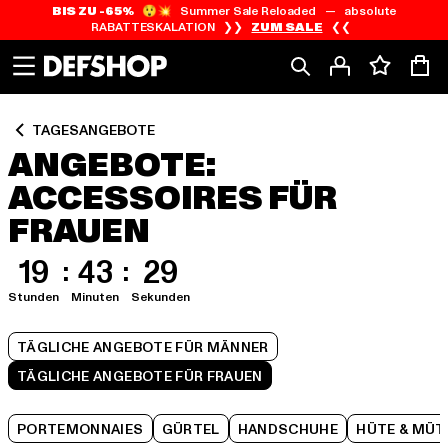
BIS ZU -65%
😲💥 Summer Sale Reloaded — absolute
Zum
Zum
Zum
RABATTESKALATION ❯❯
ZUM SALE
❮❮
Inhalt
Fußzeile
Produktraster
springen
springen
springen
TAGESANGEBOTE
ANGEBOTE:
ACCESSOIRES FÜR
FRAUEN
19
43
28
Stunden
Minuten
Sekunden
TÄGLICHE ANGEBOTE FÜR MÄNNER
TÄGLICHE ANGEBOTE FÜR FRAUEN
PORTEMONNAIES
GÜRTEL
HANDSCHUHE
HÜTE & MÜT