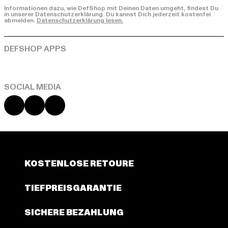
Informationen dazu, wie DefShop mit Deinen Daten umgeht, findest Du
in unserer Datenschutzerklärung. Du kannst Dich jederzeit kostenfei
abmelden.
Datenschutzerklärung lesen.
Play market
App store
Instagram
Facebook
YouTube
KOSTENLOSE RETOURE
TIEFPREISGARANTIE
SICHERE BEZAHLUNG