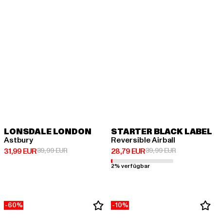
LONSDALE LONDON
STARTER BLACK LABEL
Astbury
Reversible Airball
Derzeitiger Preis: 31,99 EUR
Aktionspreis: 39,99 EUR
Derzeitiger Preis: 28,79 EUR
Aktionspreis:
31,99 EUR
39,99 EUR
28,79 EUR
39,99 EUR
2% verfügbar
-60%
-10%