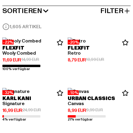
SORTIEREN
FILTER
BELIEBTESTE
1,605 ARTIKEL
-22%
-20%
FLEXFIT
FLEXFIT
Wooly Combed
Retro
Derzeitiger Preis: 11,69 EUR
Aktionspreis: 14,99 EUR
Derzeitiger Preis: 8,79 EUR
Aktionspreis: 1
11,69 EUR
14,99 EUR
8,79 EUR
10,99 EUR
100% verfügbar
-32%
-10%
KARL KANI
URBAN CLASSICS
Signature
Canvas
Derzeitiger Preis: 16,99 EUR
Aktionspreis: 24,99 EUR
Derzeitiger Preis: 8,99 EUR
Aktionspreis: 9,
16,99 EUR
24,99 EUR
8,99 EUR
9,99 EUR
4% verfügbar
21% verfügbar