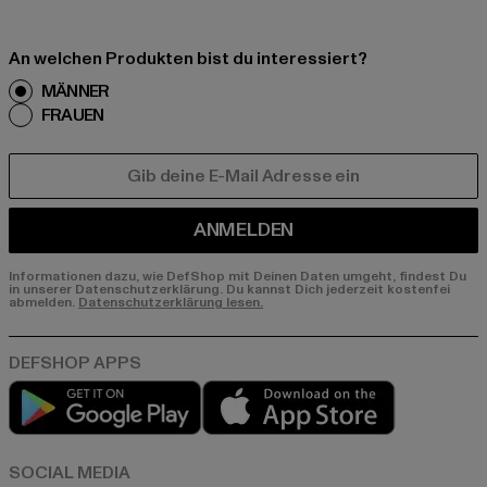
An welchen Produkten bist du interessiert?
MÄNNER
FRAUEN
E-MAIL
ANMELDEN
Informationen dazu, wie DefShop mit Deinen Daten umgeht, findest Du
in unserer Datenschutzerklärung. Du kannst Dich jederzeit kostenfei
abmelden.
Datenschutzerklärung lesen.
Play market
App store