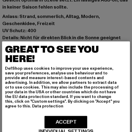
Gesicht optimal in Szene setzt. Ein lässiges Add-on, das
in keiner Saison fehlen sollte.
Anlass: Strand, sommerlich, Alltag, Modern,
Geschenkidee, Freizeit
UV Schutz: 400
Details: Nicht für direkten Blick in die Sonne geeignet
Marke: Urban Classics
GREAT TO SEE YOU
Kat.: Accessoires
HERE!
Farbe: silberfarben
Hersteller Farbe: silver/silver
DefShop uses cookies to improve your use experience,
Materialzusammensetzung: 100% Rostfreier Stahl
save your preferences, analyse use behaviour and to
provide and measure interest-based contents and
Art.Nr: TB5171-03728
advertising. In addition, we allow partners to extract data
or to use cookies. This may also include the processing of
your data in the USA or other countries which do not have
Hersteller: TB International GmbH |
info@tbint.de
the EU data protection standard. If you want to change
Dr.-Robert-Murjahn-Straße 7 | 64372 Ober-Ramstadt |
this, click on "Custom settings". By clicking on "Accept" you
agree to this.
Data protection
DE
ACCEPT
GRÖSSE & PASSFORM
INDIVIDUAL SETTINGS