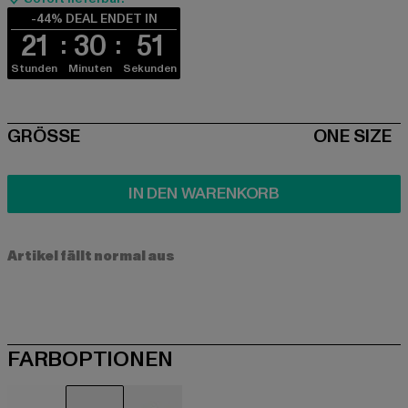
-44% DEAL ENDET IN
21
30
50
Stunden
Minuten
Sekunden
SIZE
GRÖSSE
ONE SIZE
IN DEN WARENKORB
Artikel fällt normal aus
FARBOPTIONEN