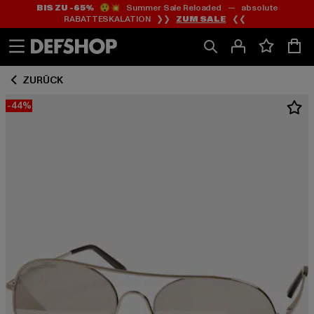
BIS ZU -65%
😲💥 Summer Sale Reloaded — absolute
Zum
Zum
RABATTESKALATION ❯❯
ZUM SALE
❮❮
Inhalt
Fußzeile
springen
springen
ZURÜCK
-44%