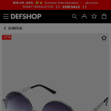
BIS ZU -65%
😲💥 Summer Sale Reloaded — absolute
Zum
Zum
RABATTESKALATION ❯❯
ZUM SALE
❮❮
Inhalt
Fußzeile
springen
springen
ZURÜCK
-57%