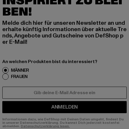
INSPIRIERT ZU BLEI
BEN!
Melde dich hier für unseren Newsletter an und
erhalte künftig Informationen über aktuelle Tre
nds, Angebote und Gutscheine von DefShop p
er E-Mail!
An welchen Produkten bist du interessiert?
MÄNNER
FRAUEN
E-MAIL
ANMELDEN
Informationen dazu, wie DefShop mit Deinen Daten umgeht, findest Du
in unserer Datenschutzerklärung. Du kannst Dich jederzeit kostenfei
abmelden.
Datenschutzerklärung lesen.