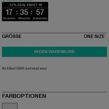
-57% DEAL ENDET IN
17
35
57
Stunden
Minuten
Sekunden
SIZE
GRÖSSE
ONE SIZE
IN DEN WARENKORB
Artikel fällt normal aus
FARBOPTIONEN