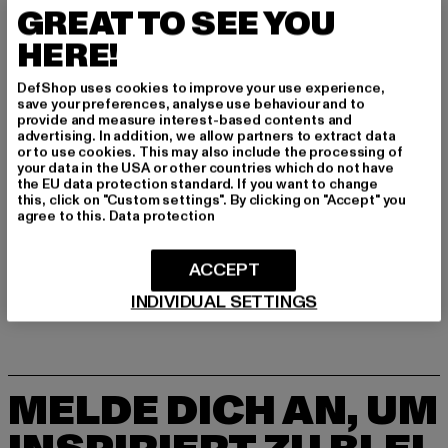
GREAT TO SEE YOU
Hersteller: TB International GmbH |
info@tbint.de
HERE!
Dr.-Robert-Murjahn-Straße 7 | 64372 Ober-Ramstadt |
DE
DefShop uses cookies to improve your use experience,
save your preferences, analyse use behaviour and to
provide and measure interest-based contents and
advertising. In addition, we allow partners to extract data
GRÖSSE & PASSFORM
or to use cookies. This may also include the processing of
your data in the USA or other countries which do not have
the EU data protection standard. If you want to change
PFLEGEHINWEISE
this, click on "Custom settings". By clicking on "Accept" you
agree to this.
Data protection
LIEFERUNG & RÜCKGABE
ACCEPT
INDIVIDUAL SETTINGS
MELDE DICH AN, UM