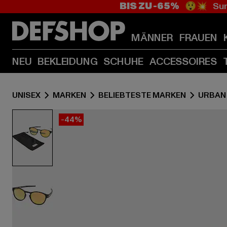
BIS ZU -65%
😲💥 Sum
MÄNNER
FRAUEN
NEU
BEKLEIDUNG
SCHUHE
ACCESSOIRES
UNISEX
MARKEN
BELIEBTESTE MARKEN
URBAN
-44%