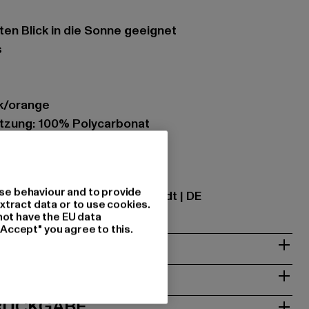
kten Blick in die Sonne geeignet
s
ck/orange
zung: 100% Polycarbonat
ational GmbH |
info@tbint.de
se behaviour and to provide
traße 7 | 64372 Ober-Ramstadt | DE
xtract data or to use cookies.
not have the EU data
"Accept" you agree to this.
& PASSFORM
ISE
 RÜCKGABE