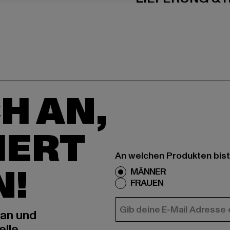
H AN,
IERT
An welchen Produkten bist
N!
MÄNNER
FRAUEN
E-MAIL
 an und
elle