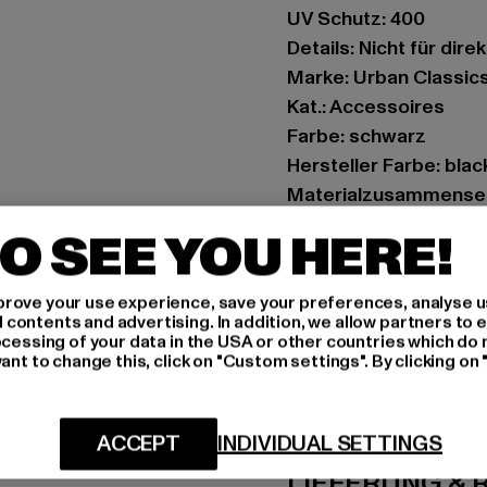
UV Schutz: 400
Details: Nicht für dire
Marke: Urban Classic
Kat.: Accessoires
Farbe: schwarz
Hersteller Farbe: bla
Materialzusammenset
Art.Nr: TB3734-01197
O SEE YOU HERE!
Hersteller: TB Intern
rove your use experience, save your preferences, analyse u
Dr.-Robert-Murjahn-S
ontents and advertising. In addition, we allow partners to e
ocessing of your data in the USA or other countries which do 
ant to change this, click on "Custom settings". By clicking on 
GRÖSSE 
PFLEGEHINWE
ACCEPT
INDIVIDUAL SETTINGS
LIEFERUNG &