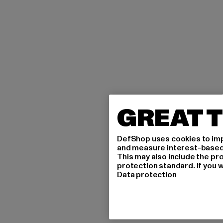
GREAT T
DefShop uses cookies to imp
and measure interest-based c
This may also include the pr
protection standard. If you w
Data protection