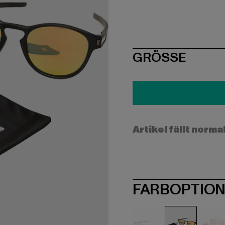
SIZE
GRÖSSE
Artikel fällt norma
FARBOPTIO