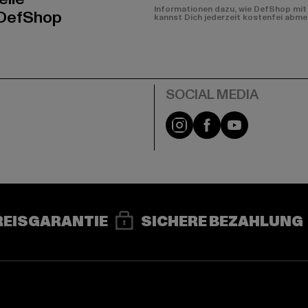
Informationen dazu, wie DefShop mit 
 DefShop
kannst Dich jederzeit kostenfei abme
e
Instagram
Facebook
YouTube
REISGARANTIE
SICHERE BEZAHLUNG