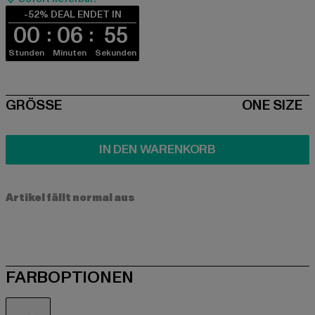
-52% DEAL ENDET IN
00
06
55
Stunden
Minuten
Sekunden
SIZE
GRÖSSE
ONE SIZE
IN DEN WARENKORB
Artikel fällt normal aus
FARBOPTIONEN