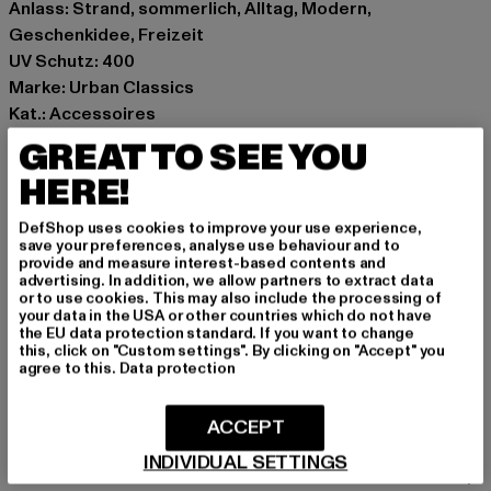
Anlass: Strand, sommerlich, Alltag, Modern,
Geschenkidee, Freizeit
UV Schutz: 400
Marke: Urban Classics
Kat.: Accessoires
Farbe: schwarz
GREAT TO SEE YOU
Hersteller Farbe: black
HERE!
Materialzusammensetzung: 95% Polycarbonat, 5%
Kupfer
DefShop uses cookies to improve your use experience,
Art.Nr: TB5805-00007
save your preferences, analyse use behaviour and to
provide and measure interest-based contents and
advertising. In addition, we allow partners to extract data
Hersteller: TB International GmbH |
info@tbint.de
or to use cookies. This may also include the processing of
your data in the USA or other countries which do not have
Dr.-Robert-Murjahn-Straße 7 | 64372 Ober-Ramstadt |
the EU data protection standard. If you want to change
DE
this, click on "Custom settings". By clicking on "Accept" you
agree to this.
Data protection
GRÖSSE & PASSFORM
ACCEPT
INDIVIDUAL SETTINGS
PFLEGEHINWEISE