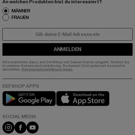
An welchen Produkten bist du interessiert?
MÄNNER
FRAUEN
E-MAIL
ANMELDEN
Informationen dazu, wie DefShop mit Deinen Daten umgeht, findest Du
in unserer Datenschutzerklärung. Du kannst Dich jederzeit kostenfei
abmelden.
Datenschutzerklärung lesen.
Play market
App store
Instagram
Facebook
YouTube