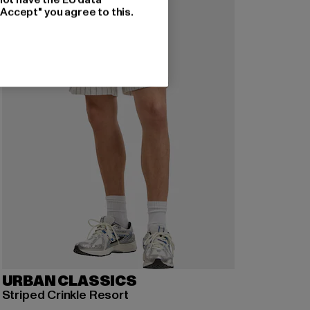
"Accept" you agree to this.
URBAN CLASSICS
Striped Crinkle Resort