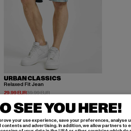
URBAN CLASSICS
Relaxed Fit Jean
Derzeitiger Preis: 29,99 EUR
Aktionspreis: 39,99 EUR
29,99 EUR
39,99 EUR
O SEE YOU HERE!
-11%
rove your use experience, save your preferences, analyse u
ontents and advertising. In addition, we allow partners to e
ocessing of your data in the USA or other countries which do 