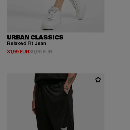
URBAN CLASSICS
Relaxed Fit Jean
Derzeitiger Preis: 31,99 EUR
Aktionspreis: 39,99 EUR
31,99 EUR
39,99 EUR