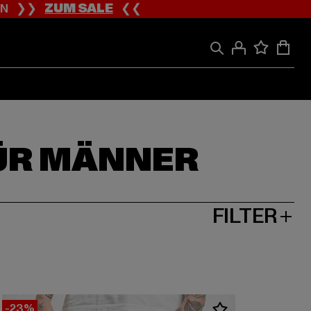
ION ❯❯
ZUM SALE
❮❮
ÜR MÄNNER
FILTER
-23%