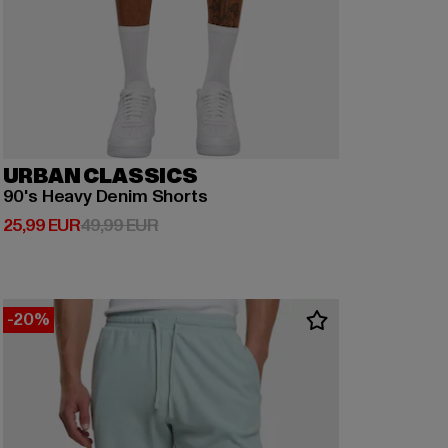
URBAN CLASSICS
90's Heavy Denim Shorts
Derzeitiger Preis: 25,99 EUR
Aktionspreis: 49,99 EUR
25,99 EUR
49,99 EUR
-20%