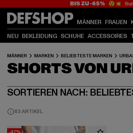
BIS ZU -65%
😲💥 Sum
MÄNNER
FRAUEN
NEU
BEKLEIDUNG
SCHUHE
ACCESSOIRES
MÄNNER
MARKEN
BELIEBTESTE MARKEN
URBA
SHORTS VON UR
SORTIEREN NACH:
BELIEBTE
83 ARTIKEL
-47%