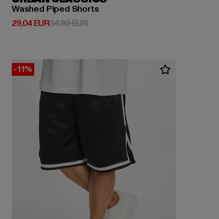
Washed Piped Shorts
Derzeitiger Preis: 29,04 EUR
Aktionspreis: 34,99 EUR
29,04 EUR
34,99 EUR
-11%