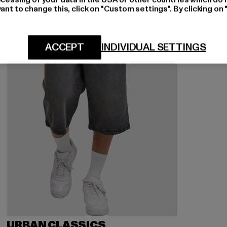
ant to change this, click on "Custom settings". By clicking on 
ACCEPT
INDIVIDUAL SETTINGS
URBAN CLASSICS