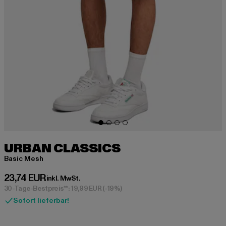
URBAN CLASSICS
Basic Mesh
Derzeitiger Preis: 23,74 EUR
23,74 EUR
inkl. MwSt.
30-Tage-Bestpreis**: 19,99 EUR
(-19%)
Sofort lieferbar!