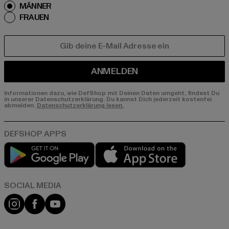
MÄNNER
FRAUEN
E-MAIL
ANMELDEN
Informationen dazu, wie DefShop mit Deinen Daten umgeht, findest Du
in unserer Datenschutzerklärung. Du kannst Dich jederzeit kostenfei
abmelden.
Datenschutzerklärung lesen.
Play market
App store
Instagram
Facebook
YouTube