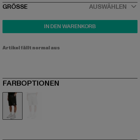
SIZE
GRÖSSE
AUSWÄHLEN
IN DEN WARENKORB
Artikel fällt normal aus
FARBOPTIONEN
schwarz
grau