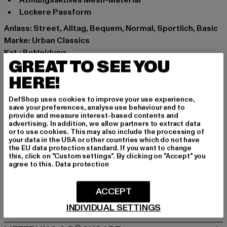
Lockere Passform
Anlass: Street, Alltag, Bequem, Normal, Sportlich, Basic
Marke: Urban Classics
Kat.: Bekleidung
GREAT TO SEE YOU
Farbe: schwarz
Hersteller Farbe: black
HERE!
Materialzusammensetzung: 100% Polyester
DefShop uses cookies to improve your use experience,
Art.Nr: TB4936-00007
save your preferences, analyse use behaviour and to
provide and measure interest-based contents and
advertising. In addition, we allow partners to extract data
Hersteller: TB International GmbH |
info@tbint.de
or to use cookies. This may also include the processing of
Dr.-Robert-Murjahn-Straße 7 | 64372 Ober-Ramstadt |
your data in the USA or other countries which do not have
the EU data protection standard. If you want to change
DE
this, click on "Custom settings". By clicking on "Accept" you
agree to this.
Data protection
GRÖSSE & PASSFORM
ACCEPT
PFLEGEHINWEISE
INDIVIDUAL SETTINGS