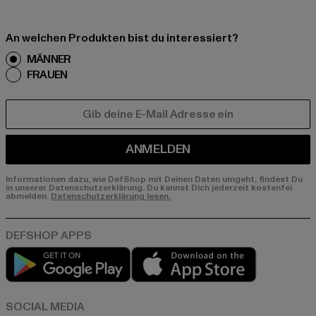
An welchen Produkten bist du interessiert?
MÄNNER
FRAUEN
E-MAIL
ANMELDEN
Informationen dazu, wie DefShop mit Deinen Daten umgeht, findest Du
in unserer Datenschutzerklärung. Du kannst Dich jederzeit kostenfei
abmelden.
Datenschutzerklärung lesen.
Play market
App store