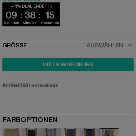
-44% DEAL ENDET IN
09
38
14
Stunden
Minuten
Sekunden
SIZE
GRÖSSE
AUSWÄHLEN
IN DEN WARENKORB
Artikel fällt normal aus
FARBOPTIONEN