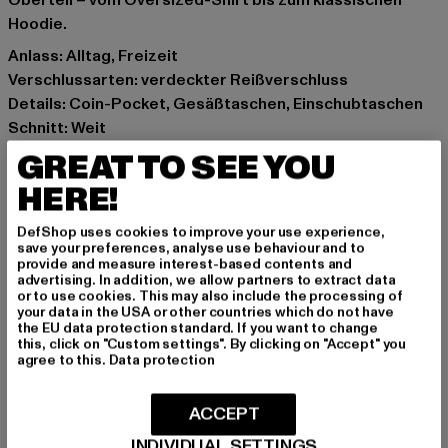
Oberteil – vom Oversized-Shirt bis zum klassischen
Hoodie.
Anlass: Alltag, Freizeit
Verschlussarten: verdeckter Reißverschluss
Details: Coin-Pocket, Gesäßtaschen, Einschubtaschen
Schnitt: Weit
Marke: Urban Classics
GREAT TO SEE YOU
Kat.: Shorts
HERE!
Farbe: olive
Hersteller Farbe: paleolive
DefShop uses cookies to improve your use experience,
Materialzusammensetzung: 100% Baumwolle
save your preferences, analyse use behaviour and to
provide and measure interest-based contents and
Art.Nr: TB6639-18328
advertising. In addition, we allow partners to extract data
or to use cookies. This may also include the processing of
your data in the USA or other countries which do not have
Hersteller: TB International GmbH |
info@tbint.de
the EU data protection standard. If you want to change
Dr.-Robert-Murjahn-Straße 7 | 64372 Ober-Ramstadt |
this, click on "Custom settings". By clicking on "Accept" you
agree to this.
Data protection
DE
ACCEPT
GRÖSSE & PASSFORM
INDIVIDUAL SETTINGS