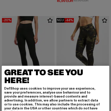
Derzeitiger Preis: 16,99 EUR
Aktionspreis: 
16,99 EUR
19,99 EUR
-20%
NEU
-44%
GREAT TO SEE YOU
HERE!
DefShop uses cookies to improve your use experience,
URBAN CLASSICS
URBAN CLASSICS
save your preferences, analyse use behaviour and to
TB5013
Ladies Camo Tech Mesh Leggings
provide and measure interest-based contents and
Derzeitiger Preis: 23,99 EUR
Aktionspreis: 29,99 EUR
Derzeitiger Preis: 13,99 EUR
Aktionspreis: 
23,99 EUR
29,99 EUR
13,99 EUR
24,99 EUR
advertising. In addition, we allow partners to extract data
or to use cookies. This may also include the processing of
your data in the USA or other countries which do not have