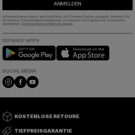
ANMELDEN
Informationen dazu, wie DefShop mit Deinen Daten umgeht, findest Du
in unserer Datenschutzerklärung. Du kannst Dich jederzeit kostenfei
abmelden.
Datenschutzerklärung lesen.
Play market
App store
Instagram
Facebook
YouTube
KOSTENLOSE RETOURE
TIEFPREISGARANTIE