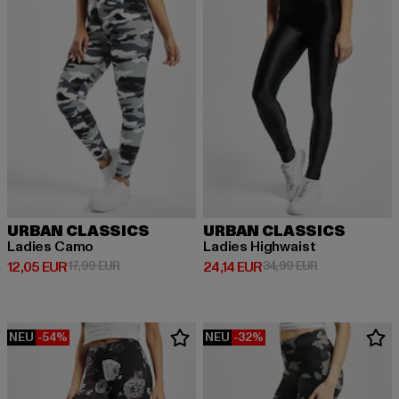
URBAN CLASSICS
URBAN CLASSICS
Ladies Camo
Ladies Highwaist
Derzeitiger Preis: 12,05 EUR
Aktionspreis: 17,99 EUR
Derzeitiger Preis: 24,14 EUR
Aktionspreis: 
12,05 EUR
17,99 EUR
24,14 EUR
34,99 EUR
NEU
-54%
NEU
-32%