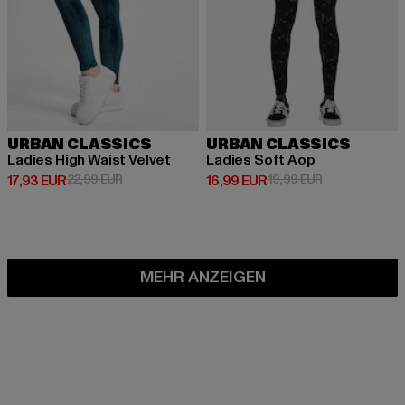
URBAN CLASSICS
URBAN CLASSICS
Ladies High Waist Velvet
Ladies Soft Aop
Derzeitiger Preis: 17,93 EUR
Aktionspreis: 22,99 EUR
Derzeitiger Preis: 16,99 EUR
Aktionspreis: 
17,93 EUR
22,99 EUR
16,99 EUR
19,99 EUR
MEHR ANZEIGEN