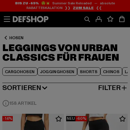
BIS ZU -65%
😲💥 Summer Sale Reloaded — absolute
Zum
Zum
Zum
RABATTESKALATION ❯❯
ZUM SALE
❮❮
Inhalt
Fußzeile
Produktraster
springen
springen
springen
HOSEN
LEGGINGS VON URBAN
CLASSICS FÜR FRAUEN
CARGOHOSEN
JOGGINGHOSEN
SHORTS
CHINOS
L
SORTIEREN
FILTER
BELIEBTESTE
158 ARTIKEL
-14%
NEU
-60%