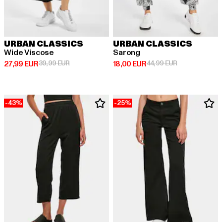
URBAN CLASSICS
URBAN CLASSICS
Wide Viscose
Sarong
Derzeitiger Preis: 27,99 EUR
Aktionspreis: 39,99 EUR
Derzeitiger Preis: 18,00 EUR
Aktionspreis: 
27,99 EUR
39,99 EUR
18,00 EUR
44,99 EUR
-43%
-25%