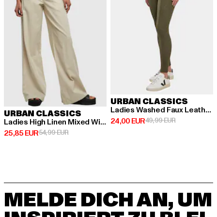
URBAN CLASSICS
Ladies Washed Faux Leather
URBAN CLASSICS
Derzeitiger Preis: 24,00 EUR
Aktionspreis:
24,00 EUR
49,99 EUR
Ladies High Linen Mixed Wide Leg
Derzeitiger Preis: 25,85 EUR
Aktionspreis: 54,99 EUR
25,85 EUR
54,99 EUR
MELDE DICH AN, UM