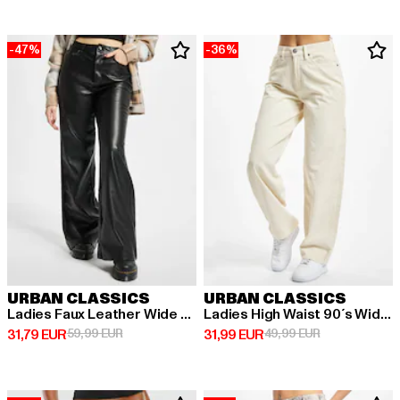
-47%
-36%
URBAN CLASSICS
URBAN CLASSICS
Ladies Faux Leather Wide Leg
Ladies High Waist 90´s Wide Leg Corduroy
Derzeitiger Preis: 31,79 EUR
Aktionspreis: 59,99 EUR
Derzeitiger Preis: 31,99 EUR
Aktionspreis: 
31,79 EUR
59,99 EUR
31,99 EUR
49,99 EUR