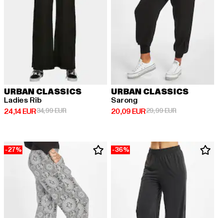
URBAN CLASSICS
URBAN CLASSICS
Ladies Rib
Sarong
Derzeitiger Preis: 24,14 EUR
Aktionspreis: 34,99 EUR
Derzeitiger Preis: 20,09 EUR
Aktionspreis:
24,14 EUR
34,99 EUR
20,09 EUR
29,99 EUR
-27%
-36%