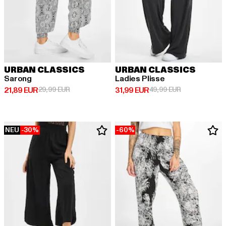
URBAN CLASSICS
URBAN CLASSICS
Sarong
Ladies Plisse
Derzeitiger Preis: 21,89 EUR
Aktionspreis: 29,99 EUR
Derzeitiger Preis: 31,99 EUR
Aktionspreis: 
21,89 EUR
29,99 EUR
31,99 EUR
49,99 EUR
NEU
-30%
-60%