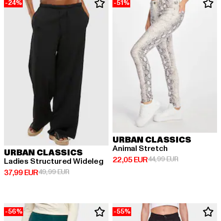
-24%
-51%
URBAN CLASSICS
Animal Stretch
URBAN CLASSICS
Derzeitiger Preis: 22,05 EUR
Aktionspreis:
22,05 EUR
44,99 EUR
Ladies Structured Wideleg
Derzeitiger Preis: 37,99 EUR
Aktionspreis: 49,99 EUR
37,99 EUR
49,99 EUR
-56%
-55%