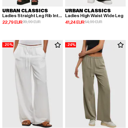
URBAN CLASSICS
URBAN CLASSICS
Ladies Straight Leg Rib Interlock
Ladies High Waist Wide Leg
Derzeitiger Preis: 22,79 EUR
Aktionspreis: 39,99 EUR
Derzeitiger Preis: 41,24 EUR
Aktionspreis: 
22,79 EUR
39,99 EUR
41,24 EUR
54,99 EUR
-20%
-24%