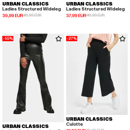
URBAN CLASSICS
URBAN CLASSICS
Ladies Structured Wideleg
Ladies Structured Wideleg
Derzeitiger Preis: 39,99 EUR
Aktionspreis: 49,99 EUR
Derzeitiger Preis: 37,99 EUR
Aktionspreis:
39,99 EUR
49,99 EUR
37,99 EUR
49,99 EUR
-55%
-27%
URBAN CLASSICS
Culotte
URBAN CLASSICS