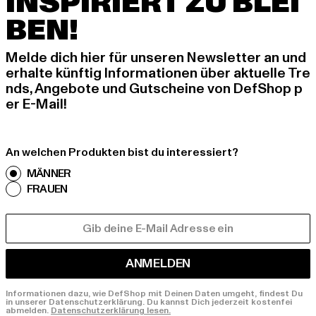
INSPIRIERT ZU BLEI
BEN!
Melde dich hier für unseren Newsletter an und
erhalte künftig Informationen über aktuelle Tre
nds, Angebote und Gutscheine von DefShop p
er E-Mail!
An welchen Produkten bist du interessiert?
MÄNNER
FRAUEN
E-MAIL
ANMELDEN
Informationen dazu, wie DefShop mit Deinen Daten umgeht, findest Du
in unserer Datenschutzerklärung. Du kannst Dich jederzeit kostenfei
abmelden.
Datenschutzerklärung lesen.