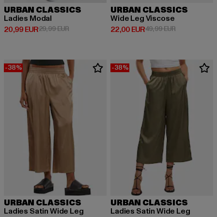
URBAN CLASSICS
URBAN CLASSICS
Ladies Modal
Wide Leg Viscose
Derzeitiger Preis: 20,99 EUR
Aktionspreis: 29,99 EUR
Derzeitiger Preis: 22,00 EUR
Aktionspreis:
20,99 EUR
29,99 EUR
22,00 EUR
49,99 EUR
-38%
-38%
URBAN CLASSICS
URBAN CLASSICS
Ladies Satin Wide Leg
Ladies Satin Wide Leg