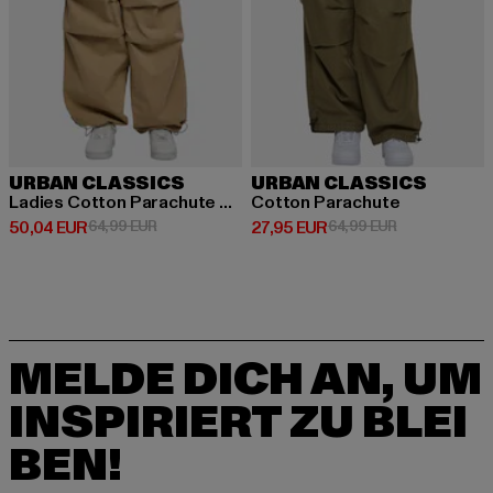
URBAN CLASSICS
URBAN CLASSICS
Ladies Cotton Parachute Pants
Cotton Parachute
Derzeitiger Preis: 50,04 EUR
Aktionspreis: 64,99 EUR
Derzeitiger Preis: 27,95 EUR
Aktionspreis:
50,04 EUR
64,99 EUR
27,95 EUR
64,99 EUR
MELDE DICH AN, UM
INSPIRIERT ZU BLEI
BEN!