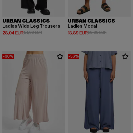
URBAN CLASSICS
URBAN CLASSICS
Ladies Wide Leg Trousers
Ladies Modal
Derzeitiger Preis: 28,04 EUR
Aktionspreis: 54,99 EUR
Derzeitiger Preis: 18,89 EUR
Aktionspreis: 
28,04 EUR
54,99 EUR
18,89 EUR
29,99 EUR
-30%
-56%