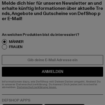
Melde dich hier für unseren Newsletter an und
erhalte künftig Informationen über aktuelle Tre
nds, Angebote und Gutscheine von DefShop p
er E-Mail!
An welchen Produkten bist du interessiert?
MÄNNER
FRAUEN
E-MAIL
ANMELDEN
Informationen dazu, wie DefShop mit Deinen Daten umgeht, findest Du
in unserer Datenschutzerklärung. Du kannst Dich jederzeit kostenfei
abmelden.
Datenschutzerklärung lesen.