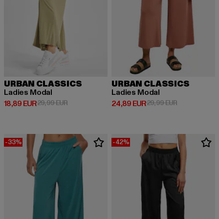
URBAN CLASSICS
URBAN CLASSICS
Ladies Modal
Ladies Modal
Derzeitiger Preis: 18,89 EUR
Aktionspreis: 29,99 EUR
Derzeitiger Preis: 24,89 EUR
Aktionspreis:
18,89 EUR
29,99 EUR
24,89 EUR
29,99 EUR
-33%
-42%