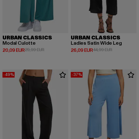
URBAN CLASSICS
URBAN CLASSICS
Modal Culotte
Ladies Satin Wide Leg
Derzeitiger Preis: 20,09 EUR
Aktionspreis: 29,99 EUR
Derzeitiger Preis: 26,09 EUR
Aktionspreis:
20,09 EUR
29,99 EUR
26,09 EUR
44,99 EUR
-49%
-37%