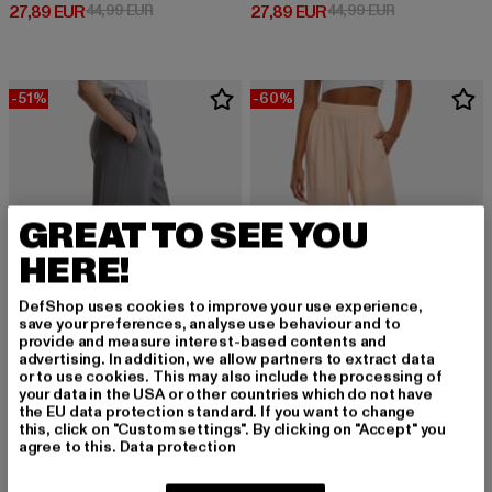
Derzeitiger Preis: 27,89 EUR
Aktionspreis: 44,99 EUR
Derzeitiger Preis: 27,89 EUR
Aktionspreis: 
27,89 EUR
44,99 EUR
27,89 EUR
44,99 EUR
-51%
-60%
GREAT TO SEE YOU
HERE!
DefShop uses cookies to improve your use experience,
save your preferences, analyse use behaviour and to
provide and measure interest-based contents and
advertising. In addition, we allow partners to extract data
or to use cookies. This may also include the processing of
your data in the USA or other countries which do not have
URBAN CLASSICS
URBAN CLASSICS
the EU data protection standard. If you want to change
Ladies Wide Leg Trousers
Wide Leg Viscose
this, click on "Custom settings". By clicking on "Accept" you
Derzeitiger Preis: 26,95 EUR
Aktionspreis: 54,99 EUR
Derzeitiger Preis: 20,00 EUR
Aktionspreis:
26,95 EUR
54,99 EUR
20,00 EUR
49,99 EUR
agree to this.
Data protection