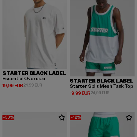
STARTER BLACK LABEL
Essential Oversize
STARTER BLACK LABEL
Derzeitiger Preis: 19,99 EUR
Aktionspreis: 24,99 EUR
19,99 EUR
24,99 EUR
Starter Split Mesh Tank Top
Derzeitiger Preis: 19,99 EUR
Aktionspreis: 
19,99 EUR
24,99 EUR
-30%
-42%