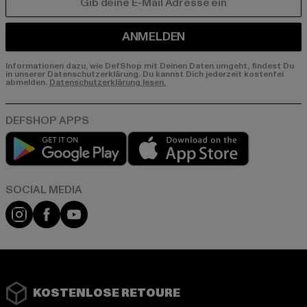
E-MAIL
ANMELDEN
Informationen dazu, wie DefShop mit Deinen Daten umgeht, findest Du
in unserer Datenschutzerklärung. Du kannst Dich jederzeit kostenfei
abmelden.
Datenschutzerklärung lesen.
Play market
App store
Instagram
Facebook
YouTube
KOSTENLOSE RETOURE