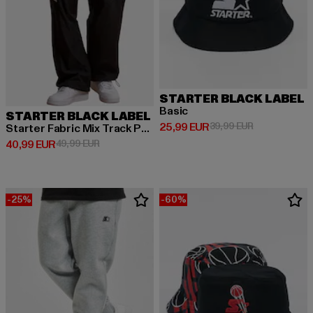
STARTER BLACK LABEL
Basic
STARTER BLACK LABEL
Derzeitiger Preis: 25,99 EUR
Aktionspreis:
25,99 EUR
39,99 EUR
Starter Fabric Mix Track Pants
Derzeitiger Preis: 40,99 EUR
Aktionspreis: 49,99 EUR
40,99 EUR
49,99 EUR
-25%
-60%