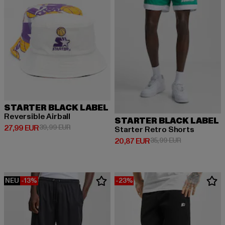
STARTER BLACK LABEL
Reversible Airball
STARTER BLACK LABEL
Derzeitiger Preis: 27,99 EUR
Aktionspreis: 39,99 EUR
27,99 EUR
39,99 EUR
Starter Retro Shorts
Derzeitiger Preis: 20,87 EUR
Aktionspreis:
20,87 EUR
35,99 EUR
NEU
-13%
-23%