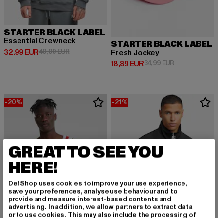
STARTER BLACK LABEL
Essential Crewneck
STARTER BLACK LABEL
Derzeitiger Preis: 32,99 EUR
Aktionspreis: 49,99 EUR
32,99 EUR
49,99 EUR
Fresh Jockey
Derzeitiger Preis: 18,89 EUR
Aktionspreis: 
18,89 EUR
34,99 EUR
-20%
-21%
GREAT TO SEE YOU
HERE!
DefShop uses cookies to improve your use experience,
save your preferences, analyse use behaviour and to
provide and measure interest-based contents and
advertising. In addition, we allow partners to extract data
or to use cookies. This may also include the processing of