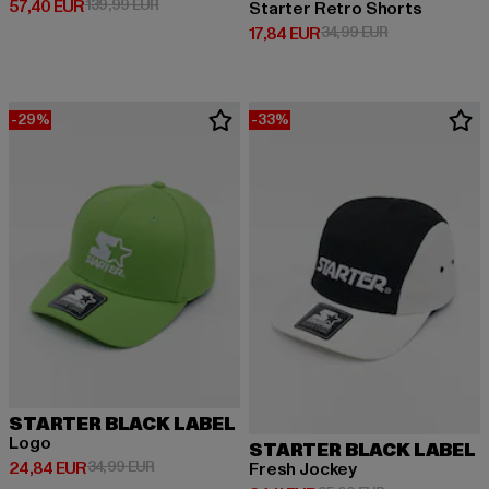
Derzeitiger Preis: 57,40 EUR
Aktionspreis: 139,99 EUR
57,40 EUR
139,99 EUR
Starter Retro Shorts
Derzeitiger Preis: 17,84 EUR
Aktionspreis: 
17,84 EUR
34,99 EUR
-29%
-33%
STARTER BLACK LABEL
Logo
STARTER BLACK LABEL
Derzeitiger Preis: 24,84 EUR
Aktionspreis: 34,99 EUR
24,84 EUR
34,99 EUR
Fresh Jockey