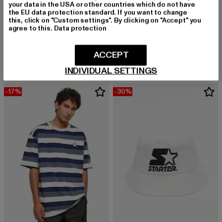
your data in the USA or other countries which do not have
the EU data protection standard. If you want to change
this, click on "Custom settings". By clicking on "Accept" you
agree to this.
Data protection
STARTER BLACK LABEL
STARTER BLACK LABEL
Starter Split Mesh Tank Top
Starter Fabric Mix Track Jacket
Derzeitiger Preis: 19,99 EUR
Aktionspreis: 24,99 EUR
Derzeitiger Preis: 55,29 EUR
Aktionspreis:
19,99 EUR
24,99 EUR
55,29 EUR
69,99 EUR
ACCEPT
INDIVIDUAL SETTINGS
-17%
-30%