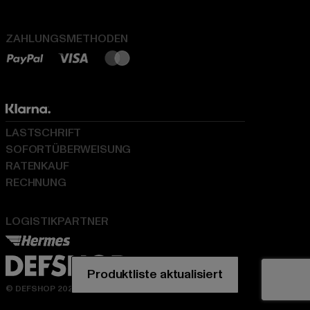
ZAHLUNGSMETHODEN
LASTSCHRIFT
SOFORTÜBERWEISUNG
RATENKAUF
RECHNUNG
LOGISTIKPARTNER
© DEFSHOP 2026. Alle Rechte vorbehalten