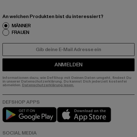
An welchen Produkten bist du interessiert?
MÄNNER
FRAUEN
E-MAIL
ANMELDEN
Informationen dazu, wie DefShop mit Deinen Daten umgeht, findest Du
in unserer Datenschutzerklärung. Du kannst Dich jederzeit kostenfei
abmelden.
Datenschutzerklärung lesen.
Play market
App store