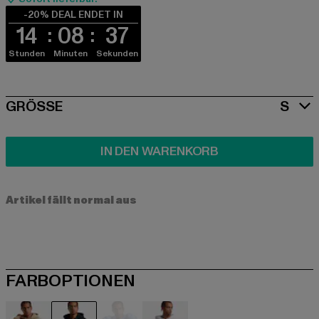
-20% DEAL ENDET IN
14
08
37
Stunden
Minuten
Sekunden
SIZE
GRÖSSE
S
IN DEN WARENKORB
Artikel fällt normal aus
FARBOPTIONEN