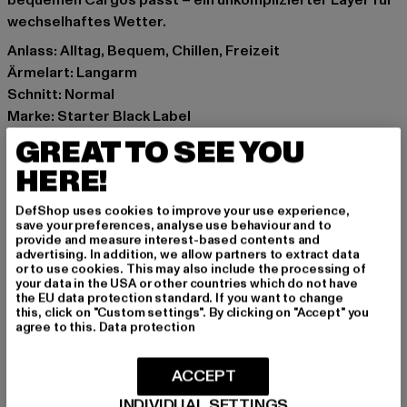
bequemen Cargos passt – ein unkomplizierter Layer für
wechselhaftes Wetter.
Anlass: Alltag, Bequem, Chillen, Freizeit
Ärmelart: Langarm
Schnitt: Normal
Marke: Starter Black Label
Kat.: Hoodies
GREAT TO SEE YOU
Farbe: schwarz
HERE!
Hersteller Farbe: black
Materialzusammensetzung: 70% Baumwolle, 30%
DefShop uses cookies to improve your use experience,
Polyester
save your preferences, analyse use behaviour and to
provide and measure interest-based contents and
Art.Nr: ST443-00007
advertising. In addition, we allow partners to extract data
or to use cookies. This may also include the processing of
your data in the USA or other countries which do not have
Hersteller: TB International GmbH |
info@tbint.de
the EU data protection standard. If you want to change
Dr.-Robert-Murjahn-Straße 7 | 64372 Ober-Ramstadt |
this, click on "Custom settings". By clicking on "Accept" you
agree to this.
Data protection
DE
ACCEPT
GRÖSSE & PASSFORM
INDIVIDUAL SETTINGS