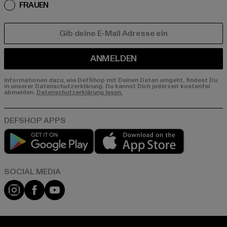
FRAUEN
E-MAIL
ANMELDEN
Informationen dazu, wie DefShop mit Deinen Daten umgeht, findest Du
in unserer Datenschutzerklärung. Du kannst Dich jederzeit kostenfei
abmelden.
Datenschutzerklärung lesen.
Play market
App store
Instagram
Facebook
YouTube