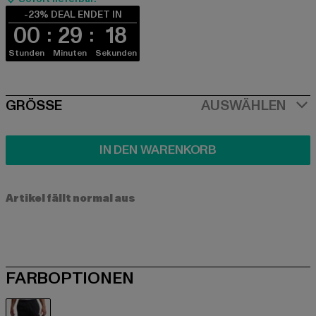
-23% DEAL ENDET IN
00
29
18
Stunden
Minuten
Sekunden
SIZE
GRÖSSE
AUSWÄHLEN
IN DEN WARENKORB
Artikel fällt normal aus
FARBOPTIONEN