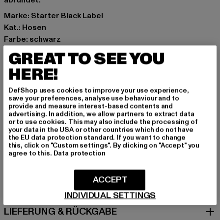
abrundet.
Marke: Starter Black Label
Kat.: Hosen
Farbe: schwarz
Hersteller Farbe: black
GREAT TO SEE YOU
Materialzusammensetzung: 70% Baumwolle, 30%
HERE!
Polyester
Art.Nr: ST444-00007
DefShop uses cookies to improve your use experience,
save your preferences, analyse use behaviour and to
provide and measure interest-based contents and
Hersteller: TB International GmbH |
info@tbint.de
advertising. In addition, we allow partners to extract data
Dr.-Robert-Murjahn-Straße 7 | 64372 Ober-Ramstadt |
or to use cookies. This may also include the processing of
your data in the USA or other countries which do not have
DE
the EU data protection standard. If you want to change
this, click on "Custom settings". By clicking on "Accept" you
agree to this.
Data protection
GRÖSSE & PASSFORM
ACCEPT
PFLEGEHINWEISE
INDIVIDUAL SETTINGS
LIEFERUNG & RÜCKGABE