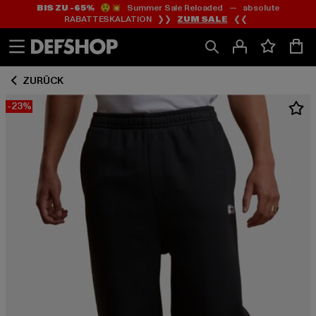
BIS ZU -65%
😲💥 Summer Sale Reloaded — absolute
Zum
Zum
RABATTESKALATION ❯❯
ZUM SALE
❮❮
Inhalt
Fußzeile
springen
springen
ZURÜCK
-23%