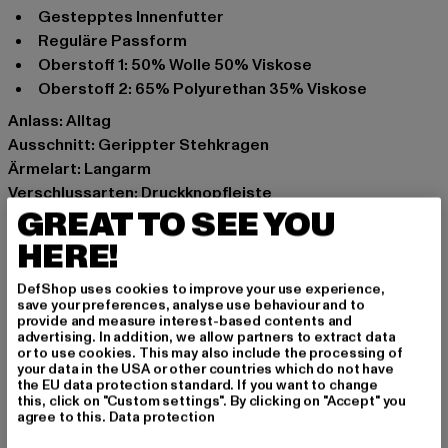
gestepptes Innenfutter
reguläre Passform
Oberstoff 1: 50% Wolle 50% Viskose
Oberstoff 2: 65% Polyurethan 35% Viskose
Anlass: Alltag
Ausschnitt: Gerippter Stehkragen
Ärmelart: Langarm
Verschlussarten: Druckknopfleiste
GREAT TO SEE YOU
Schnitt: Normal
Marke: Starter Black Label
HERE!
Kat.: College Jacken
Farbe: blau
DefShop uses cookies to improve your use experience,
save your preferences, analyse use behaviour and to
Hersteller Farbe: lake blue
provide and measure interest-based contents and
Materialzusammensetzung: 50% Wolle, 50% Viskose,
advertising. In addition, we allow partners to extract data
or to use cookies. This may also include the processing of
65% Polyurethan, 35% Viskose, 100% Polyester
your data in the USA or other countries which do not have
Art.Nr: ST055-02786
the EU data protection standard. If you want to change
this, click on "Custom settings". By clicking on "Accept" you
agree to this.
Data protection
Hersteller: TB International GmbH |
info@tbint.de