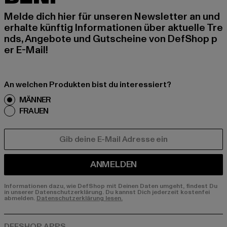
Melde dich hier für unseren Newsletter an und
erhalte künftig Informationen über aktuelle Tre
nds, Angebote und Gutscheine von DefShop p
er E-Mail!
An welchen Produkten bist du interessiert?
MÄNNER
FRAUEN
E-MAIL
ANMELDEN
Informationen dazu, wie DefShop mit Deinen Daten umgeht, findest Du
in unserer Datenschutzerklärung. Du kannst Dich jederzeit kostenfei
abmelden.
Datenschutzerklärung lesen.