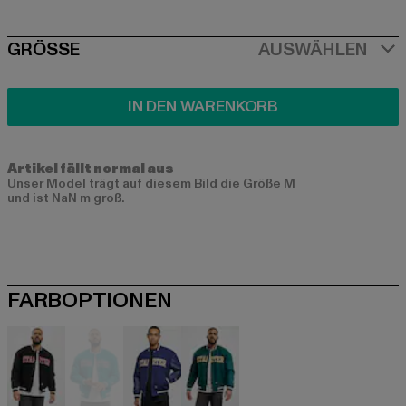
SIZE
GRÖSSE
AUSWÄHLEN
IN DEN WARENKORB
Artikel fällt normal aus
Unser Model trägt auf diesem Bild die Größe M
und ist NaN m groß.
FARBOPTIONEN