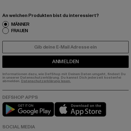
An welchen Produkten bist du interessiert?
MÄNNER
FRAUEN
E-MAIL
ANMELDEN
Informationen dazu, wie DefShop mit Deinen Daten umgeht, findest Du
in unserer Datenschutzerklärung. Du kannst Dich jederzeit kostenfei
abmelden.
Datenschutzerklärung lesen.
Play market
App store