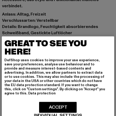
verbindet.
Anlass: Alltag, Freizeit
Verschlussarten: Verstellbar
Details: Brandlogo, Feuchtigkeit absorbierendes
Schweißband, Gestickte Luftlöcher
Marke: Starter Black Label
GREAT TO SEE YOU
Kat.: Caps
HERE!
Farbe: schwarz, weiß
Hersteller Farbe: black/white
DefShop uses cookies to improve your use experience,
Materialzusammensetzung: 100% Baumwolle
save your preferences, analyse use behaviour and to
provide and measure interest-based contents and
Art.Nr: ST253-00826
advertising. In addition, we allow partners to extract data
or to use cookies. This may also include the processing of
your data in the USA or other countries which do not have
Hersteller: TB International GmbH |
info@tbint.de
the EU data protection standard. If you want to change
Dr.-Robert-Murjahn-Straße 7 | 64372 Ober-Ramstadt |
this, click on "Custom settings". By clicking on "Accept" you
agree to this.
Data protection
DE
ACCEPT
GRÖSSE & PASSFORM
INDIVIDUAL SETTINGS