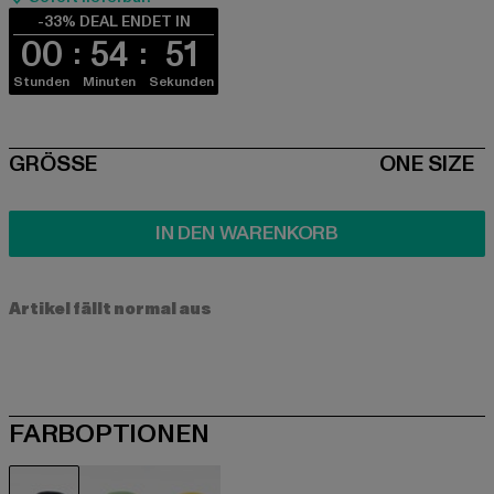
-33% DEAL ENDET IN
00
54
51
Stunden
Minuten
Sekunden
SIZE
GRÖSSE
ONE SIZE
IN DEN WARENKORB
Artikel fällt normal aus
FARBOPTIONEN