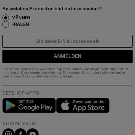
An welchen Produkten bist du interessiert?
MÄNNER
FRAUEN
E-MAIL
ANMELDEN
Informationen dazu, wie DefShop mit Deinen Daten umgeht, findest Du
in unserer Datenschutzerklärung. Du kannst Dich jederzeit kostenfei
abmelden.
Datenschutzerklärung lesen.
Play market
App store
Instagram
Facebook
YouTube