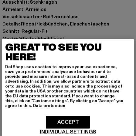
Ausschnitt: Stehkragen
Ärmelart: Ärmellos
Verschlussarten: Reißverschluss
Details: Rippstrickbündchen, Einschubtaschen
Schnitt: Regular-Fit
Marke: Starter Black Label
GREAT TO SEE YOU
Kat.: Bomberjacken
Farbe: braun, grün
HERE!
Hersteller Farbe: bark/darkolive
DefShop uses cookies to improve your use experience,
Materialzusammensetzung: 100% Nylon
save your preferences, analyse use behaviour and to
Art.Nr: ST281-04115
provide and measure interest-based contents and
advertising. In addition, we allow partners to extract data
or to use cookies. This may also include the processing of
Hersteller: TB International GmbH |
info@tbint.de
your data in the USA or other countries which do not have
the EU data protection standard. If you want to change
Dr.-Robert-Murjahn-Straße 7 | 64372 Ober-Ramstadt |
this, click on "Custom settings". By clicking on "Accept" you
DE
agree to this.
Data protection
ACCEPT
GRÖSSE & PASSFORM
INDIVIDUAL SETTINGS