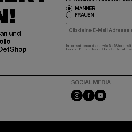
N!
MÄNNER
FRAUEN
E-MAIL
 an und
elle
Informationen dazu, wie DefShop mit 
 DefShop
kannst Dich jederzeit kostenfei abme
e
Instagram
Facebook
YouTube