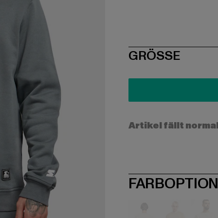
SIZE
GRÖSSE
Artikel fällt norma
FARBOPTIO