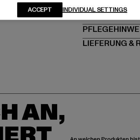
ACCEPT
INDIVIDUAL SETTINGS
GRÖSSE 
PFLEGEHINWE
LIEFERUNG &
H AN,
IERT
An welchen Produkten bist