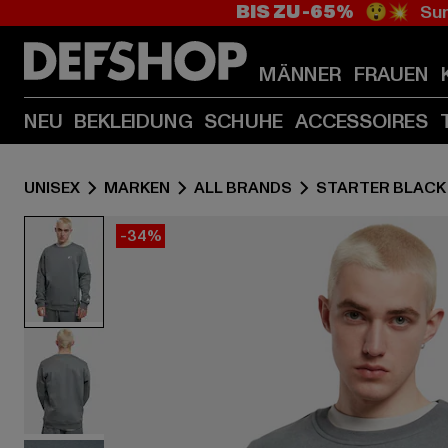
BIS ZU -65%
😲💥 Sum
MÄNNER
FRAUEN
NEU
BEKLEIDUNG
SCHUHE
ACCESSOIRES
UNISEX
MARKEN
ALL BRANDS
STARTER BLACK
-34%