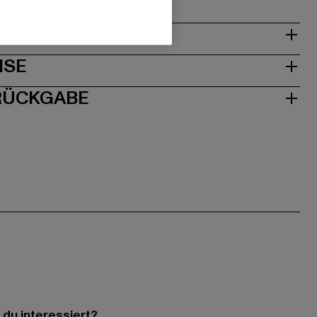
& PASSFORM
ISE
 RÜCKGABE
 du interessiert?