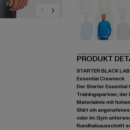
beige
beige
be
blau
blau
gr
PRODUKT DET
STARTER BLACK LAB
Essential Crewneck
Der Starter Essential 
Trainingspartner, der
Materialmix mit hohem
Shirt ein angenehmes 
oder im Gym unterwegs
Rundhalsausschnitt s