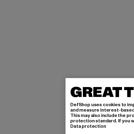
GREAT T
DefShop uses cookies to imp
and measure interest-based c
This may also include the pr
protection standard. If you w
Data protection