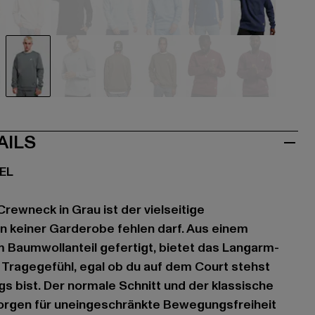
ige
beige
schwarz
blau
blau
blau
blau
ün
grau
grau
olive
olive
rot
violet
AILS
EL
Crewneck in Grau ist der vielseitige
 in keiner Garderobe fehlen darf. Aus einem
 Baumwollanteil gefertigt, bietet das Langarm-
Tragegefühl, egal ob du auf dem Court stehst
 bist. Der normale Schnitt und der klassische
orgen für uneingeschränkte Bewegungsfreiheit