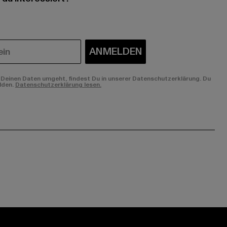
ANMELDEN
Deinen Daten umgeht, findest Du in unserer Datenschutzerklärung. Du
lden.
Datenschutzerklärung lesen.