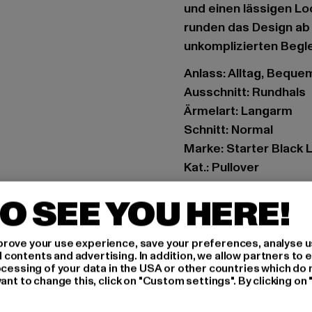
und einen lässigen Lo
runden das Design a
unkomplizierten Beglei
Anlass: Alltag, Bequem,
Ausschnitt: Rundhals
Ärmelart: Langarm
Schnitt: Normal
Marke: Starter Black 
Kat.: Pullover
Farbe: grau
O SEE YOU HERE!
Hersteller Farbe: hea
Materialzusammenset
Art.Nr: ST085-04112
rove your use experience, save your preferences, analyse u
ontents and advertising. In addition, we allow partners to e
ocessing of your data in the USA or other countries which do 
Hersteller: TB Intern
ant to change this, click on "Custom settings". By clicking on 
Dr.-Robert-Murjahn-S