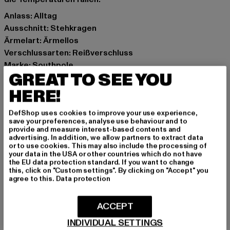
Anlass: Alltag
Ausschnitt: Stehkragen
Ärmelart: Ärmellos
Verschlussarten: Reißverschluss
Marke: Southpole
GREAT TO SEE YOU
Kat.: Westen
Farbe: schwarz
HERE!
Hersteller Farbe: black
DefShop uses cookies to improve your use experience,
Materialzusammensetzung: 100% Polyester
save your preferences, analyse use behaviour and to
Art.Nr: 6072255-00007
provide and measure interest-based contents and
advertising. In addition, we allow partners to extract data
or to use cookies. This may also include the processing of
Hersteller: TB International GmbH |
info@tbint.de
your data in the USA or other countries which do not have
the EU data protection standard. If you want to change
Dr.-Robert-Murjahn-Straße 7 | 64372 Ober-Ramstadt |
this, click on "Custom settings". By clicking on "Accept" you
DE
agree to this.
Data protection
ACCEPT
GRÖSSE & PASSFORM
INDIVIDUAL SETTINGS