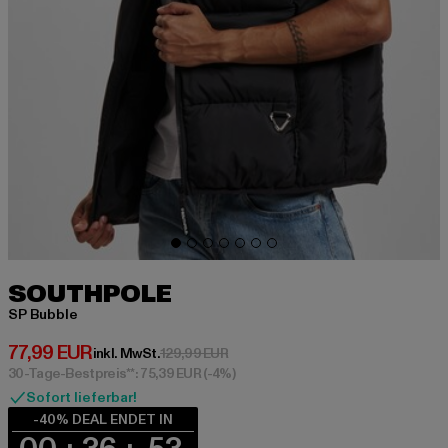
SOUTHPOLE
SP Bubble
Derzeitiger Preis: 77,99 EUR
77,99 EUR
Aktionspreis: 129,99 EUR
inkl. MwSt.
129,99 EUR
30-Tage-Bestpreis**: 75,39 EUR
(-4%)
Sofort lieferbar!
-40% DEAL ENDET IN