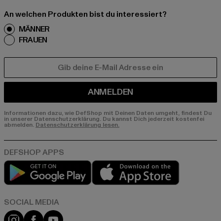
An welchen Produkten bist du interessiert?
MÄNNER
FRAUEN
E-MAIL
ANMELDEN
Informationen dazu, wie DefShop mit Deinen Daten umgeht, findest Du
in unserer Datenschutzerklärung. Du kannst Dich jederzeit kostenfei
abmelden.
Datenschutzerklärung lesen.
Play market
App store
Instagram
Facebook
YouTube