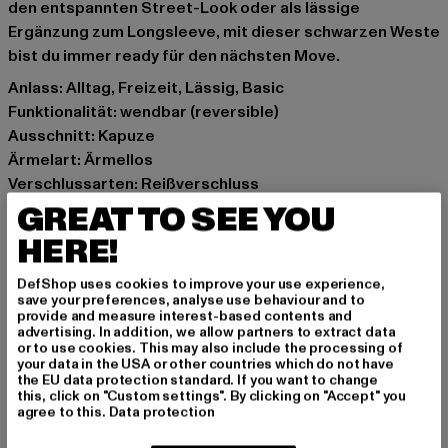
den entspannten Street-Look oder als lässige
Ergänzung zum Longsleeve, mit dieser schwarzen Weste
bist du immer ready für den nächsten Move.
Anlass: Alltag, Freizeit, Lässig, Basic
Funktionalität: wendbar (reversible)
Ausschnitt: Kapuze
Ärmelart: Ärmellos
Verschlussarten: Reißverschluss
Details: Brandlogo, Einschubtaschen
GREAT TO SEE YOU
Schnitt: Normal
HERE!
Marke: Southpole
Kat.: Westen
DefShop uses cookies to improve your use experience,
save your preferences, analyse use behaviour and to
Farbe: schwarz
provide and measure interest-based contents and
Hersteller Farbe: black
advertising. In addition, we allow partners to extract data
or to use cookies. This may also include the processing of
Materialzusammensetzung: 100% Polyester
your data in the USA or other countries which do not have
Art.Nr: SP134-00007
the EU data protection standard. If you want to change
this, click on "Custom settings". By clicking on "Accept" you
agree to this.
Data protection
Hersteller: TB International GmbH |
info@tbint.de