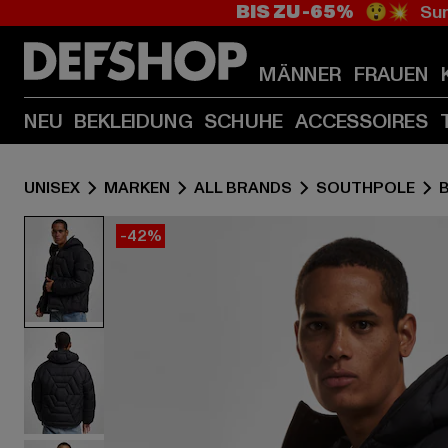
BIS ZU -65%
😲💥 Sum
MÄNNER
FRAUEN
NEU
BEKLEIDUNG
SCHUHE
ACCESSOIRES
UNISEX
MARKEN
ALL BRANDS
SOUTHPOLE
-42%