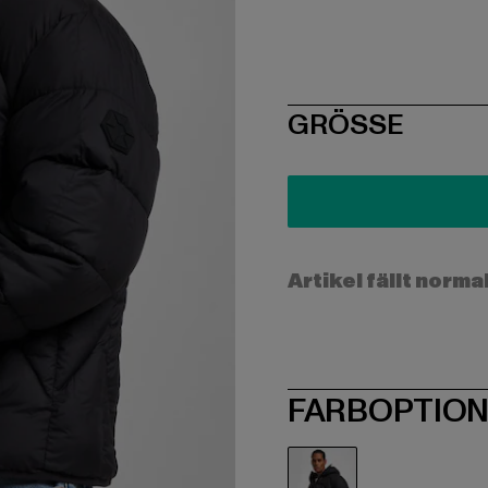
SIZE
GRÖSSE
Artikel fällt norma
FARBOPTIO