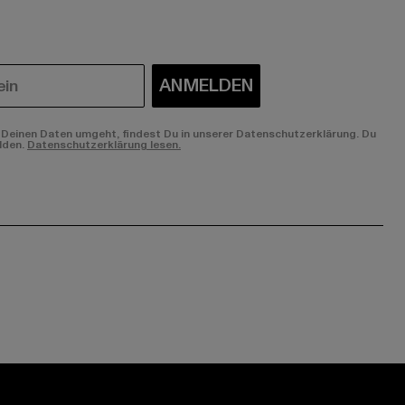
ANMELDEN
Deinen Daten umgeht, findest Du in unserer Datenschutzerklärung. Du
lden.
Datenschutzerklärung lesen.