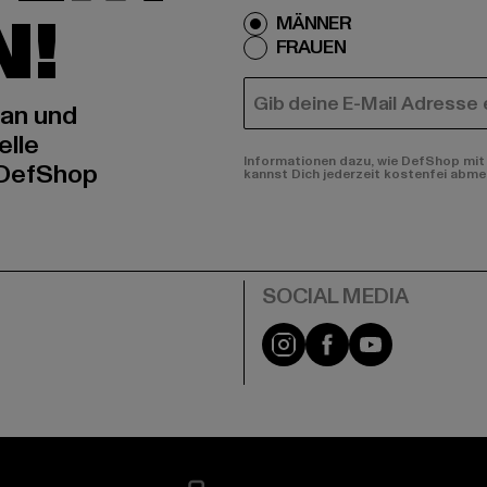
N!
MÄNNER
FRAUEN
E-MAIL
 an und
elle
Informationen dazu, wie DefShop mit 
 DefShop
kannst Dich jederzeit kostenfei abme
e
Instagram
Facebook
YouTube