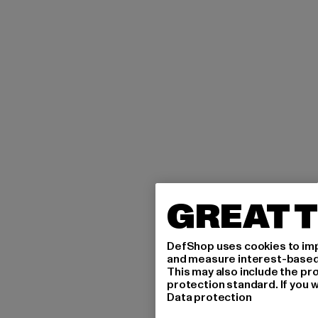
GREAT T
DefShop uses cookies to imp
and measure interest-based c
This may also include the pr
protection standard. If you w
Data protection