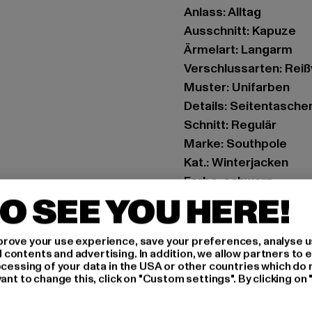
Anlass: Alltag
Ausschnitt: Kapuze
Ärmelart: Langarm
Verschlussarten: Rei
Muster: Unifarben
Details: Seitentasche
Schnitt: Regulär
Marke: Southpole
Kat.: Winterjacken
Farbe: schwarz
O SEE YOU HERE!
Hersteller Farbe: blac
Materialzusammenset
Art.Nr: 6076121-0000
rove your use experience, save your preferences, analyse u
ontents and advertising. In addition, we allow partners to e
ocessing of your data in the USA or other countries which do 
Hersteller: TB Intern
ant to change this, click on "Custom settings". By clicking on 
Dr.-Robert-Murjahn-S