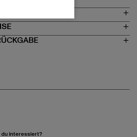
& PASSFORM
ISE
 RÜCKGABE
 du interessiert?