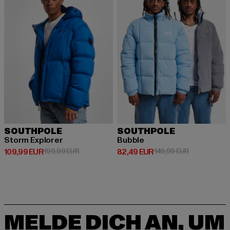
SOUTHPOLE
SOUTHPOLE
Storm Explorer
Bubble
Derzeitiger Preis: 109,99 EUR
Aktionspreis: 199,99 EUR
Derzeitiger Preis: 82,49 EUR
Aktionspreis
109,99 EUR
199,99 EUR
82,49 EUR
149,99 EUR
MELDE DICH AN, UM