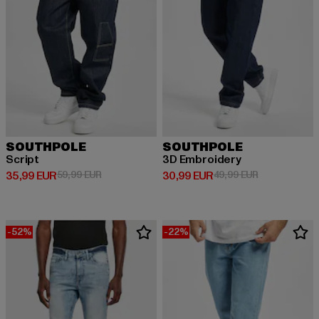
SOUTHPOLE
SOUTHPOLE
Script
3D Embroidery
Derzeitiger Preis: 35,99 EUR
Aktionspreis: 59,99 EUR
Derzeitiger Preis: 30,99 EUR
Aktionspreis:
35,99 EUR
59,99 EUR
30,99 EUR
49,99 EUR
-52%
-22%