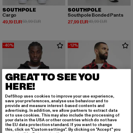
SOUTHPOLE
SOUTHPOLE
Cargo
Southpole Bonded Pants
Derzeitiger Preis: 49,19 EUR
Aktionspreis: 59,99 EUR
Derzeitiger Preis: 27,99 EUR
Aktionspreis:
49,19 EUR
59,99 EUR
27,99 EUR
49,99 EUR
-40%
-12%
GREAT TO SEE YOU
HERE!
DefShop uses cookies to improve your use experience,
save your preferences, analyse use behaviour and to
provide and measure interest-based contents and
advertising. In addition, we allow partners to extract data
or to use cookies. This may also include the processing of
your data in the USA or other countries which do not have
the EU data protection standard. If you want to change
SOUTHPOLE
this, click on "Custom settings". By clicking on "Accept" you