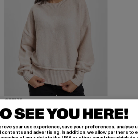
ONLY
Only Onlhazel Ls O-Neck Bf Knit
O SEE YOU HERE!
Derzeitiger Preis: 20,00 EUR
Aktionspreis: 39,99 EUR
20,00 EUR
39,99 EUR
rove your use experience, save your preferences, analyse u
ontents and advertising. In addition, we allow partners to e
ocessing of your data in the USA or other countries which do 