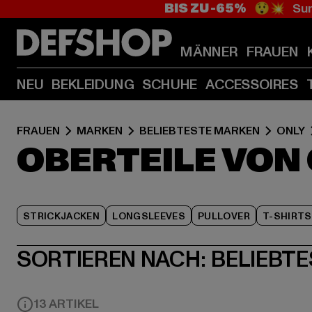
BIS ZU -65%
😲💥 Sum
MÄNNER
FRAUEN
NEU
BEKLEIDUNG
SCHUHE
ACCESSOIRES
FRAUEN
MARKEN
BELIEBTESTE MARKEN
ONLY
OBERTEILE VON
STRICKJACKEN
LONGSLEEVES
PULLOVER
T-SHIRTS
SORTIEREN NACH:
BELIEBTE
13 ARTIKEL