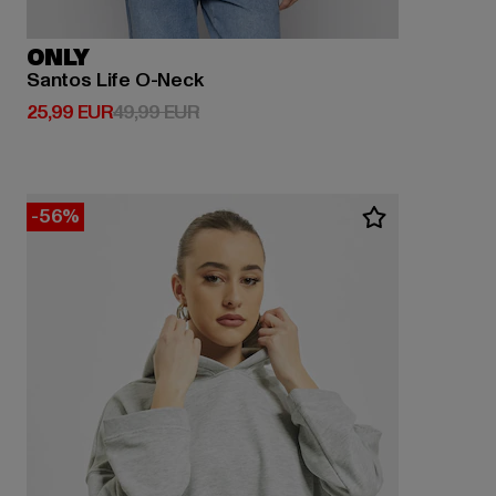
ONLY
Santos Life O-Neck
Derzeitiger Preis: 25,99 EUR
Aktionspreis: 49,99 EUR
25,99 EUR
49,99 EUR
-56%