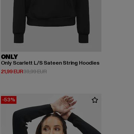
ONLY
Only Scarlett L/S Sateen String Hoodies
Derzeitiger Preis: 21,99 EUR
Aktionspreis: 39,99 EUR
21,99 EUR
39,99 EUR
-53%