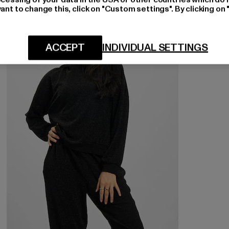
ant to change this, click on "Custom settings". By clicking on 
-53%
ACCEPT
INDIVIDUAL SETTINGS