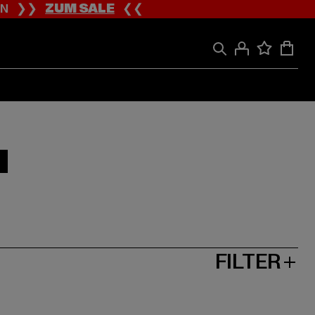
ION ❯❯
ZUM SALE
❮❮
N
FILTER