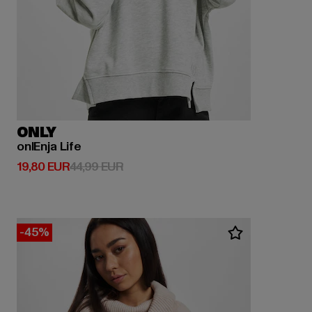
ONLY
onlEnja Life
Derzeitiger Preis: 19,80 EUR
Aktionspreis: 44,99 EUR
19,80 EUR
44,99 EUR
-45%