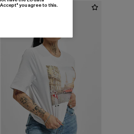
"Accept" you agree to this.
-48%