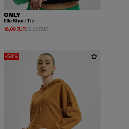
ONLY
Ella Short Tie
Derzeitiger Preis: 16,00 EUR
Aktionspreis: 39,99 EUR
16,00 EUR
39,99 EUR
-58%