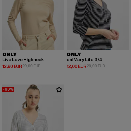
ONLY
ONLY
Live Love Highneck
onlMary Life 3/4
Derzeitiger Preis: 12,90 EUR
Aktionspreis: 29,99 EUR
Derzeitiger Preis: 12,00 EUR
Aktionspreis: 
12,90 EUR
29,99 EUR
12,00 EUR
29,99 EUR
-60%