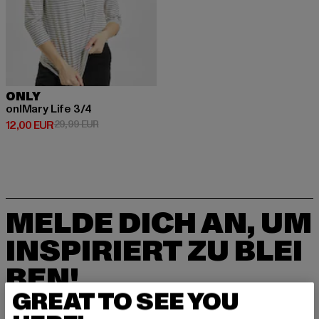
ONLY
onlMary Life 3/4
Derzeitiger Preis: 12,00 EUR
Aktionspreis: 29,99 EUR
12,00 EUR
29,99 EUR
MELDE DICH AN, UM
INSPIRIERT ZU BLEI
BEN!
GREAT TO SEE YOU
Melde dich hier für unseren Newsletter an und