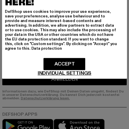
HERE!
erhalte künftig Informationen über aktuelle Tre
nds, Angebote und Gutscheine von DefShop p
DefShop uses cookies to improve your use experience,
er E-Mail!
save your preferences, analyse use behaviour and to
provide and measure interest-based contents and
advertising. In addition, we allow partners to extract data
or to use cookies. This may also include the processing of
An welchen Produkten bist du interessiert?
your data in the USA or other countries which do not have
the EU data protection standard. If you want to change
MÄNNER
this, click on "Custom settings". By clicking on "Accept" you
agree to this.
Data protection
FRAUEN
ACCEPT
E-MAIL
INDIVIDUAL SETTINGS
ANMELDEN
Informationen dazu, wie DefShop mit Deinen Daten umgeht, findest Du
in unserer Datenschutzerklärung. Du kannst Dich jederzeit kostenfei
abmelden.
Datenschutzerklärung lesen.
Play market
App store