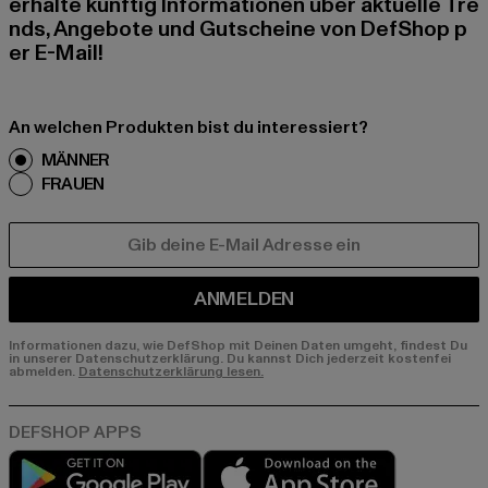
erhalte künftig Informationen über aktuelle Tre
nds, Angebote und Gutscheine von DefShop p
er E-Mail!
An welchen Produkten bist du interessiert?
MÄNNER
FRAUEN
E-MAIL
ANMELDEN
Informationen dazu, wie DefShop mit Deinen Daten umgeht, findest Du
in unserer Datenschutzerklärung. Du kannst Dich jederzeit kostenfei
abmelden.
Datenschutzerklärung lesen.
Play market
App store