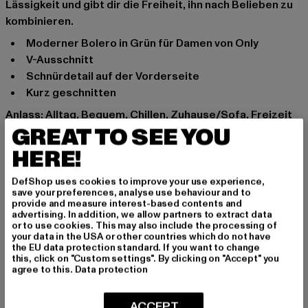
Lässigkeit und gibt dir die Freiheit, ihn nach Belieben zu
kombinieren.
Moderner Bolero in Grün für Damen von Only
V-Ausschnitt
Schnürdetail auf der Vorderseite
Kurz geschnitten
Anlass: Alltag, Bequem, Chillen, Zuhause/Sofa, Freizeit
GREAT TO SEE YOU
Ärmelart: Langarm
Marke: Only
HERE!
Kat.: Strickjacken
Farbe: grün
DefShop uses cookies to improve your use experience,
save your preferences, analyse use behaviour and to
Hersteller Farbe: green
provide and measure interest-based contents and
Materialzusammensetzung: 100% Baumwolle
advertising. In addition, we allow partners to extract data
or to use cookies. This may also include the processing of
Art.Nr: 15288301-00110
your data in the USA or other countries which do not have
the EU data protection standard. If you want to change
this, click on "Custom settings". By clicking on "Accept" you
Hersteller: Bestseller Textilhandels GmbH |
agree to this.
Data protection
info@bestseller.com
Schöneberger Straße 15 | 10963 Berlin | DE
ACCEPT