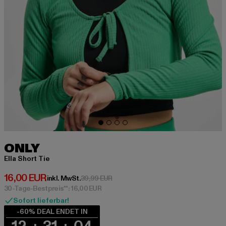
ONLY
Ella Short Tie
Derzeitiger Preis: 16,00 EUR
16,00 EUR
Aktionspreis: 39,99 EUR
inkl. MwSt.
39,99 EUR
30-Tage-Bestpreis**: 16,00 EUR
Sofort lieferbar!
-60% DEAL ENDET IN