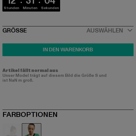
12
31
03
Stunden
Minuten
Sekunden
SIZE
GRÖSSE
AUSWÄHLEN
IN DEN WARENKORB
Artikel fällt normal aus
Unser Model trägt auf diesem Bild die Größe S und
ist NaN m groß.
FARBOPTIONEN