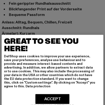
Fein gerippter Rundhalsausschnitt
Blickfangender Print auf der Vorderseite
Bequeme Passform
Anlass: Alltag, Bequem, Chillen, Freizeit
Ausschnitt: Rundhals
Ärmelart: Kurzarm
GREAT TO SEE YOU
Marke: Only
Kat.: T-Shirts
HERE!
Farbe: weiß
Hersteller Farbe: white
DefShop uses cookies to improve your use experience,
save your preferences, analyse use behaviour and to
Materialzusammensetzung: 100% Baumwolle
provide and measure interest-based contents and
Art.Nr: 15275709-00220
advertising. In addition, we allow partners to extract data
or to use cookies. This may also include the processing of
your data in the USA or other countries which do not have
Hersteller: Bestseller Textilhandels GmbH |
the EU data protection standard. If you want to change
this, click on "Custom settings". By clicking on "Accept" you
info@bestseller.com
agree to this.
Data protection
Schöneberger Straße 15 | 10963 Berlin | DE
ACCEPT