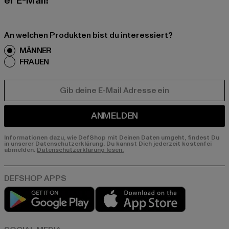
er E-Mail!
An welchen Produkten bist du interessiert?
MÄNNER
FRAUEN
E-MAIL
ANMELDEN
Informationen dazu, wie DefShop mit Deinen Daten umgeht, findest Du
in unserer Datenschutzerklärung. Du kannst Dich jederzeit kostenfei
abmelden.
Datenschutzerklärung lesen.
Play market
App store