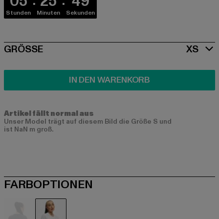
05
25
49
Stunden
Minuten
Sekunden
SIZE
GRÖSSE
XS
IN DEN WARENKORB
Artikel fällt normal aus
Unser Model trägt auf diesem Bild die Größe S und
ist NaN m groß.
FARBOPTIONEN