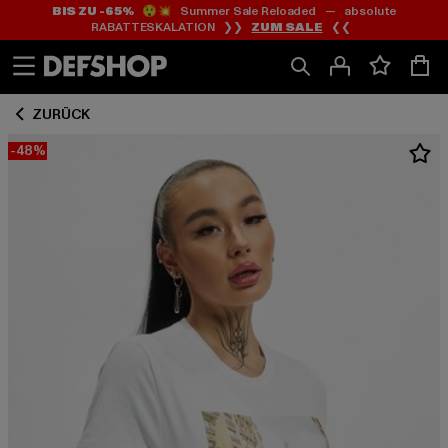
BIS ZU -65%
😲💥 Summer Sale Reloaded — absolute
Zum
Zum
RABATTESKALATION ❯❯
ZUM SALE
❮❮
Inhalt
Fußzeile
springen
springen
ZURÜCK
-48%