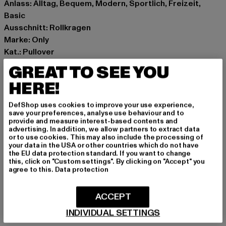
Anlass: Alltag, Bequem, Modern, Sportlich, Freizeit,
Basic
Ausschnitt: Rollkragen
Marke: Only
Kat.: Pullover
Farbe: beige
GREAT TO SEE YOU
Hersteller Farbe: pumice stone melange
HERE!
Materialzusammensetzung: 93% Polyester, 4% Wolle,
3% Elasthan
DefShop uses cookies to improve your use experience,
Art.Nr: 15306541-14160
save your preferences, analyse use behaviour and to
provide and measure interest-based contents and
advertising. In addition, we allow partners to extract data
Hersteller: Bestseller Textilhandels GmbH |
or to use cookies. This may also include the processing of
your data in the USA or other countries which do not have
info@bestseller.com
the EU data protection standard. If you want to change
Schöneberger Straße 15 | 10963 Berlin | DE
this, click on "Custom settings". By clicking on "Accept" you
agree to this.
Data protection
GRÖSSE & PASSFORM
ACCEPT
INDIVIDUAL SETTINGS
PFLEGEHINWEISE