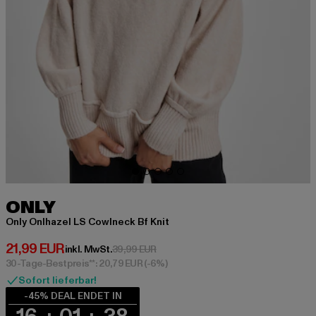
ONLY
Only Onlhazel LS Cowlneck Bf Knit
Derzeitiger Preis: 21,99 EUR
21,99 EUR
Aktionspreis: 39,99 EUR
inkl. MwSt.
39,99 EUR
30-Tage-Bestpreis**: 20,79 EUR
(-6%)
Sofort lieferbar!
-45% DEAL ENDET IN