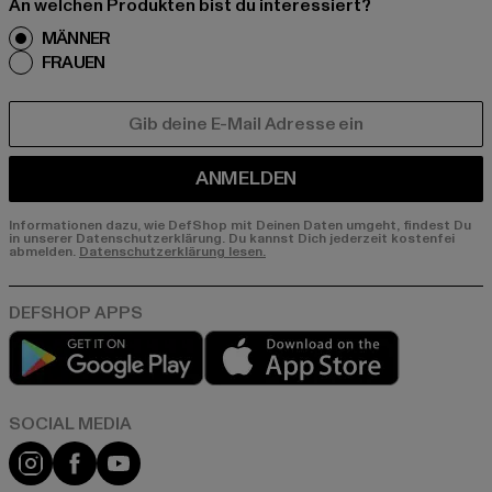
An welchen Produkten bist du interessiert?
MÄNNER
FRAUEN
E-MAIL
ANMELDEN
Informationen dazu, wie DefShop mit Deinen Daten umgeht, findest Du
in unserer Datenschutzerklärung. Du kannst Dich jederzeit kostenfei
abmelden.
Datenschutzerklärung lesen.
Play market
App store
Instagram
Facebook
YouTube