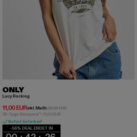
ONLY
Lucy Rocking
Derzeitiger Preis: 11,00 EUR
11,00 EUR
Aktionspreis: 24,99 EUR
inkl. MwSt.
24,99 EUR
30-Tage-Bestpreis**: 11,00 EUR
Sofort lieferbar!
-56% DEAL ENDET IN