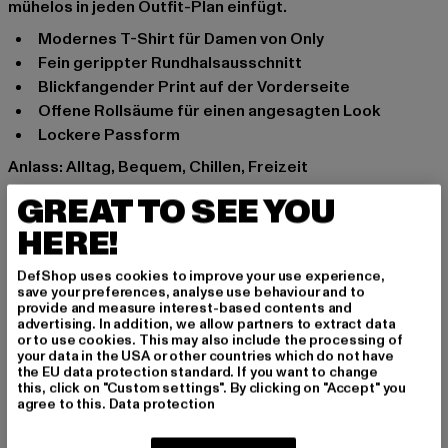
mühelos in jeden Outfit-Plan einfügt.
Modernes T-Shirt für Damen von Only
Fein gerippter Rundhalsausschnitt
Blickfangender Print auf der Vorderseite
Offene Rollsäume für einen angesagten Look
Lockere Passform
Anlass: Alltag, Bequem, Chillen, Freizeit
Ausschnitt: Rundhals
GREAT TO SEE YOU
Ärmelart: Kurzarm
HERE!
Marke: Only
Kat.: T-Shirts
DefShop uses cookies to improve your use experience,
Farbe: weiß
save your preferences, analyse use behaviour and to
provide and measure interest-based contents and
Hersteller Farbe: cloud dancer
advertising. In addition, we allow partners to extract data
Materialzusammensetzung: 100% Baumwolle
or to use cookies. This may also include the processing of
your data in the USA or other countries which do not have
Art.Nr: 15279686-08860
the EU data protection standard. If you want to change
this, click on "Custom settings". By clicking on "Accept" you
agree to this.
Data protection
Hersteller: Bestseller Textilhandels GmbH |
info@bestseller.com