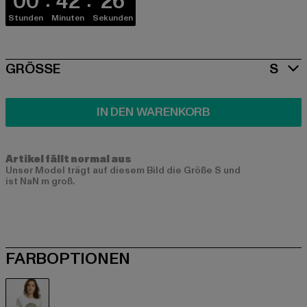
00
42
26
Stunden
Minuten
Sekunden
SIZE
GRÖSSE
S
IN DEN WARENKORB
Artikel fällt normal aus
Unser Model trägt auf diesem Bild die Größe S und
ist NaN m groß.
FARBOPTIONEN