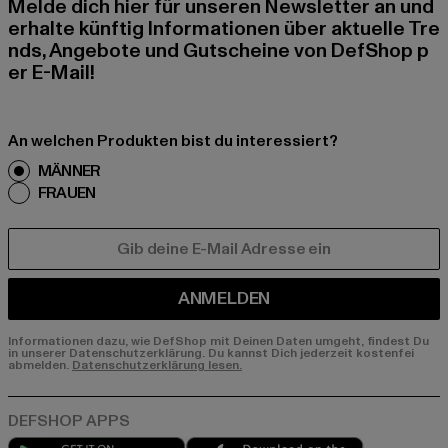
Melde dich hier für unseren Newsletter an und
erhalte künftig Informationen über aktuelle Tre
nds, Angebote und Gutscheine von DefShop p
er E-Mail!
An welchen Produkten bist du interessiert?
MÄNNER
FRAUEN
E-MAIL
ANMELDEN
Informationen dazu, wie DefShop mit Deinen Daten umgeht, findest Du
in unserer Datenschutzerklärung. Du kannst Dich jederzeit kostenfei
abmelden.
Datenschutzerklärung lesen.