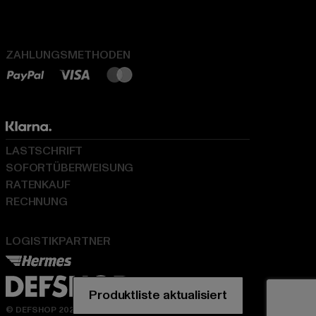
ZAHLUNGSMETHODEN
LASTSCHRIFT
SOFORTÜBERWEISUNG
RATENKAUF
RECHNUNG
LOGISTIKPARTNER
© DEFSHOP 2026. Alle Rechte vorbehalten