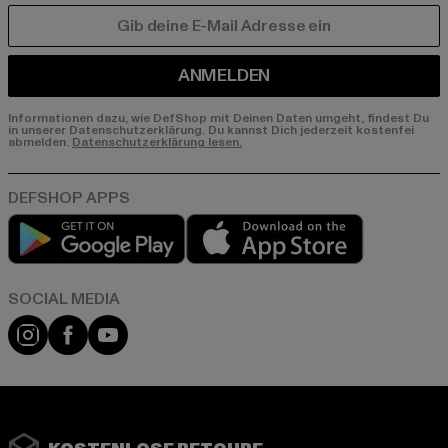
E-MAIL
ANMELDEN
Informationen dazu, wie DefShop mit Deinen Daten umgeht, findest Du
in unserer Datenschutzerklärung. Du kannst Dich jederzeit kostenfei
abmelden.
Datenschutzerklärung lesen.
Play market
App store
Instagram
Facebook
YouTube