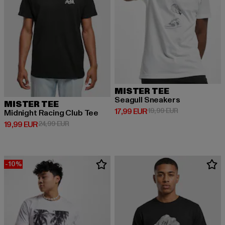
MISTER TEE
Seagull Sneakers
MISTER TEE
Derzeitiger Preis: 17,99 EUR
Aktionspreis: 1
17,99 EUR
19,99 EUR
Midnight Racing Club Tee
Derzeitiger Preis: 19,99 EUR
Aktionspreis: 24,99 EUR
19,99 EUR
24,99 EUR
-10%