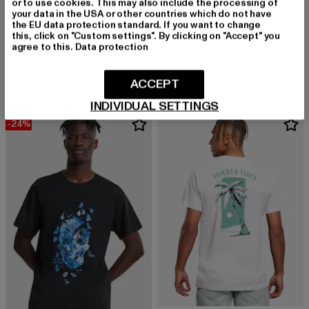
or to use cookies. This may also include the processing of
your data in the USA or other countries which do not have
MISTER TEE
the EU data protection standard. If you want to change
Depresso
this, click on "Custom settings". By clicking on "Accept" you
MISTER TEE
agree to this.
Data protection
Derzeitiger Preis: 16,99 EUR
Aktionspreis: 
16,99 EUR
19,99 EUR
Palm Vibes Oversize
Derzeitiger Preis: 20,00 EUR
Aktionspreis: 22,99 EUR
20,00 EUR
22,99 EUR
ACCEPT
INDIVIDUAL SETTINGS
-24%