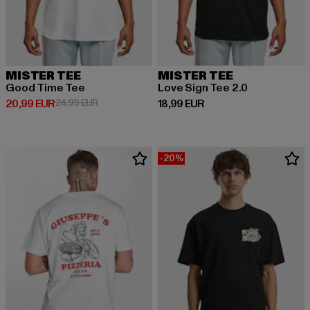
MISTER TEE
MISTER TEE
Good Time Tee
Love Sign Tee 2.0
Derzeitiger Preis: 20,99 EUR
Aktionspreis: 24,99 EUR
Derzeitiger Preis: 18,99 EUR
20,99 EUR
24,99 EUR
18,99 EUR
-20%