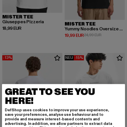
MISTER TEE
Giuseppes Pizzeria
MISTER TEE
Derzeitiger Preis: 18,99 EUR
18,99 EUR
Yummy Noodles Oversize Tee
Derzeitiger Preis: 19,99 EUR
Aktionspreis: 
19,99 EUR
24,99 EUR
-13%
NEU
-15%
GREAT TO SEE YOU
HERE!
DefShop uses cookies to improve your use experience,
save your preferences, analyse use behaviour and to
provide and measure interest-based contents and
advertising. In addition, we allow partners to extract data